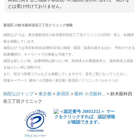
どは受け付けておりません。
新宿区
の
鈴木眼科四谷三丁目クリニック
情報
病院なび では、
東京都
新宿区
の
鈴木眼科四谷三丁目クリニック
の
評判・求人・転職
情
報を掲載しています。
病院なび では市区町村別/診療科目別に病院・医院・薬局を探せるほか、予約ができる
医療機関や、キーワードでの検索も可能です。
病院を探したい時、診療時間を調べたい時、医師求人や看護師求人、薬剤師求人情報
を知りたい時に便利です。
また、役立つ医療コラムなども掲載していますので、是非ご覧になってください。
関連キーワード:
眼科 / 小児眼科 / 東京都 / 新宿区 / クリニック / かかりつけ
病院なびトップ
>
東京都
>
新宿区
>
眼科
小児眼科
... >
鈴木眼科四
谷三丁目クリニック
プライバシーマー