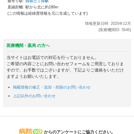
最寄り駅:
四谷三丁目駅
直線距離: 駅から
北に約180m
(この情報は経緯度情報を元に生成しています)
情報更新日時:
2025年
12月
(医療機関ID:
3545
)
医療機関・薬局 の方へ
当サイトはお電話での対応を行っておりません。
ご希望の内容ごとにお問い合わせフォームをご用意しておりま
すので、お手数ではございますが、下記よりご連絡をいただけ
ますようお願いいたします。
掲載情報の修正・追加・削除のお問い合わせ
上記以外のお問い合わせ
病院なび
からのアンケートにご協力ください。