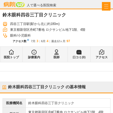
病院なび
人で選べる医院検索
鈴木眼科四谷三丁目クリニック
四谷三丁目駅
(駅から
北に約180m
)
東京都新宿区舟町7番地 ロクサンビル地下1階、4階
眼科
小児眼科
※
3
4
97
アクセス数
7月
:
6月
:
過去12ヶ月:
医院トップ
診療案内
医師
口コミ(
0
)
アクセス
鈴木眼科四谷三丁目クリニック
の基本情報
医療機関名
鈴木眼科四谷三丁目クリニック
東京都新宿区舟町7番地 ロクサンビル地下1階、4階