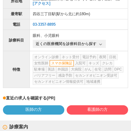
所在地
[アクセス]
最寄駅
四谷三丁目駅
(駅から
北に約180m
)
電話
03-3357-8895
眼科
、
小児眼科
診療科目
近くの医療機関を診療科目から探す
オンライン診療
ネット受付
電話予約
夜間
日祝
女性医師
スマホ保険証
入院可
キッズ
クレカ
特徴
駐車場
英語
外国語
大病院
がん
在宅
訪問
DPC
バリアフリー
感染予防
セカンドオピニオン受診可
セカンドオピニオン情報提供可
地域連携
直近の求人を確認する
[PR]
医師の方
看護師の方
診療案内