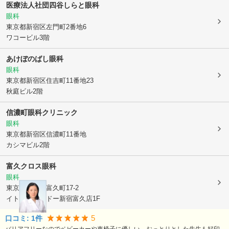
医療法人社団四谷しらと眼科
眼科
東京都新宿区
左門町2番地6
ワコービル3階
あけぼのばし眼科
眼科
東京都新宿区
住吉町11番地23
秋庭ビル2階
信濃町眼科クリニック
眼科
東京都新宿区
信濃町11番地
カシマビル2階
富久クロス眼科
眼科
東京都新宿区
富久町17-2
イトーヨーカドー新宿富久店1F
5
口コミ:
1
件
バリアフリーなのでベビーカーや車椅子に優しい。おっとりとした先生も好印