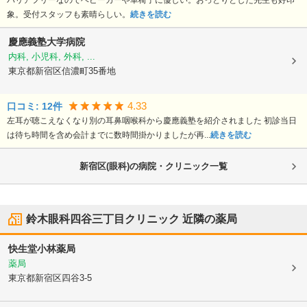
象。受付スタッフも素晴らしい。
続きを読む
慶應義塾大学病院
内科, 小児科, 外科, ...
東京都新宿区
信濃町35番地
4.33
口コミ:
12
件
左耳が聴こえなくなり別の耳鼻咽喉科から慶應義塾を紹介されました 初診当日
は待ち時間を含め会計までに数時間掛かりましたが再...
続きを読む
新宿区(眼科)の病院・クリニック一覧
鈴木眼科四谷三丁目クリニック
近隣の薬局
快生堂小林薬局
薬局
東京都新宿区
四谷3-5