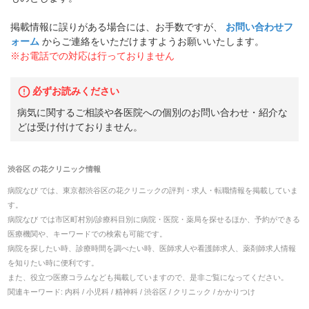
掲載情報に誤りがある場合には、お手数ですが、
お問い合わせフ
ォーム
からご連絡をいただけますようお願いいたします。
※お電話での対応は行っておりません
必ずお読みください
病気に関するご相談や各医院への個別のお問い合わせ・紹介な
どは受け付けておりません。
渋谷区
の
花クリニック
情報
病院なび では、
東京都
渋谷区
の
花クリニック
の
評判・求人・転職
情報を掲載していま
す。
病院なび では市区町村別/診療科目別に病院・医院・薬局を探せるほか、予約ができる
医療機関や、キーワードでの検索も可能です。
病院を探したい時、診療時間を調べたい時、医師求人や看護師求人、薬剤師求人情報
を知りたい時に便利です。
また、役立つ医療コラムなども掲載していますので、是非ご覧になってください。
関連キーワード:
内科 / 小児科 / 精神科 / 渋谷区 / クリニック / かかりつけ