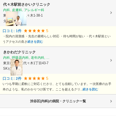
代々木駅前さかいクリニック
内科, 皮膚科, アレルギー科
東京都渋谷区
代々木1-38-1
タムラビル2F
5
口コミ:
1
件
・院内の清潔感 ・先生の素晴らしい対応 ・待ち時間が短い ・代々木駅前とい
うアクセスの良さ
続きを読む
きかわだクリニック
内科, 呼吸器内科, 老年内科, ...
東京都渋谷区
代々木1丁目43-7
SKビル1F
5
口コミ:
2
件
いつも早期に柔軟にご対応くださり、とても信頼しています。一次医療のお手
本のような、私のかかりつけ医です。ここを超えるクリ...
続きを読む
渋谷区(内科)の病院・クリニック一覧