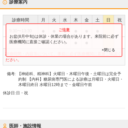
診療案内
診療時間
月
火
水
木
金
土
日
祝
●
●
●
●
●
●
9:30
〜
13:30
お盆(8月中旬)は休診・休業の場合があります。来院前に必ず
●
●
●
●
●
医療機関に直接ご確認ください。
14:30
〜
18:30
×閉じる
診療時間・内容等について、事前に必ず医療機関に直接ご確認く
ださい。
備考:
【神経科、精神科】火曜日・木曜日午後・土曜日は完全予
約制 【内科】糖尿病専門医による診療は月曜日・火曜日・
木曜日終日 水曜日12時まで・金曜日午前
休診日:
日・祝
医師・施設情報