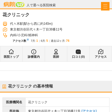
病院なび
人で選べる医院検索
花クリニック
代々木駅
(駅から
西に約140m
)
東京都渋谷区代々木一丁目38番11号
内科
小児科
精神科
※
1
5
76
アクセス数
7月
:
6月
:
過去12ヶ月:
医院トップ
診療案内
医師
口コミ(
0
)
アクセス
花クリニック
の基本情報
医療機関名
花クリニック
所在地
東京都渋谷区代々木一丁目38番11号
[アクセス]