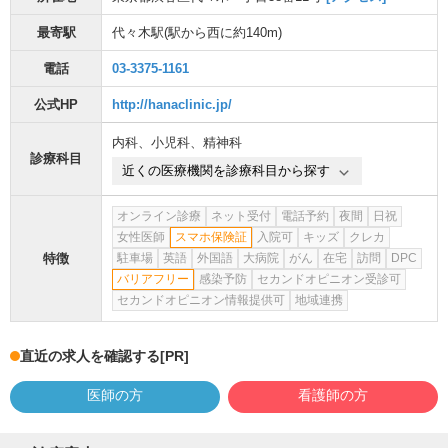
最寄駅
代々木駅
(駅から
西に約140m
)
電話
03-3375-1161
公式HP
http://hanaclinic.jp/
内科
、
小児科
、
精神科
診療科目
近くの医療機関を診療科目から探す
オンライン診療
ネット受付
電話予約
夜間
日祝
女性医師
スマホ保険証
入院可
キッズ
クレカ
特徴
駐車場
英語
外国語
大病院
がん
在宅
訪問
DPC
バリアフリー
感染予防
セカンドオピニオン受診可
セカンドオピニオン情報提供可
地域連携
直近の求人を確認する
[PR]
医師の方
看護師の方