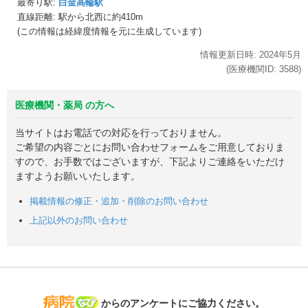
最寄り駅:
白金高輪駅
直線距離: 駅から
北西に約410m
(この情報は経緯度情報を元に生成しています)
情報更新日時:
2024年
5月
(医療機関ID:
3588
)
医療機関・薬局 の方へ
当サイトはお電話での対応を行っておりません。
ご希望の内容ごとにお問い合わせフォームをご用意しておりま
すので、お手数ではございますが、下記よりご連絡をいただけ
ますようお願いいたします。
掲載情報の修正・追加・削除のお問い合わせ
上記以外のお問い合わせ
病院なび
からのアンケートにご協力ください。