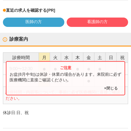
直近の求人を確認する
[PR]
医師の方
看護師の方
診療案内
診療時間
月
火
水
木
金
土
日
祝
●
●
●
●
●
●
9:00
〜
12:30
お盆(8月中旬)は休診・休業の場合があります。来院前に必ず
●
●
●
●
医療機関に直接ご確認ください。
14:30
〜
18:00
×閉じる
診療時間・内容等について、事前に必ず医療機関に直接ご確認く
ださい。
休診日:
日、祝