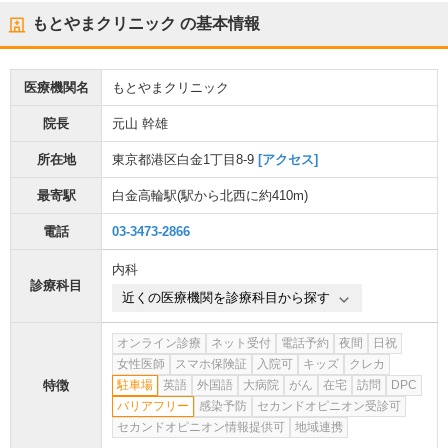
もとやまクリニック
の基本情報
医療機関名
もとやまクリニック
院長
元山 幹雄
所在地
東京都港区白金1丁目8-9
[アクセス]
最寄駅
白金高輪駅
(駅から
北西に約410m
)
電話
03-3473-2866
内科
診療科目
近くの医療機関を診療科目から探す
オンライン診療
ネット受付
電話予約
夜間
日祝
女性医師
スマホ保険証
入院可
キッズ
クレカ
特徴
駐車場
英語
外国語
大病院
がん
在宅
訪問
DPC
バリアフリー
感染予防
セカンドオピニオン受診可
セカンドオピニオン情報提供可
地域連携