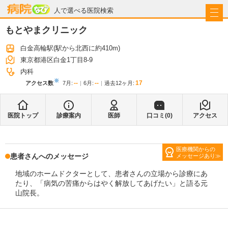
病院なび
人で選べる医院検索
もとやまクリニック
白金高輪駅
(駅から
北西に約410m
)
東京都港区白金1丁目8-9
内科
※
--
--
17
アクセス数
7月
:
6月
:
過去12ヶ月:
医院トップ
診療案内
医師
口コミ(
0
)
アクセス
医療機関からの
患者さんへのメッセージ
メッセージあり
地域のホームドクターとして、患者さんの立場から診療にあ
たり、「病気の苦痛からはやく解放してあげたい」と語る元
山院長。