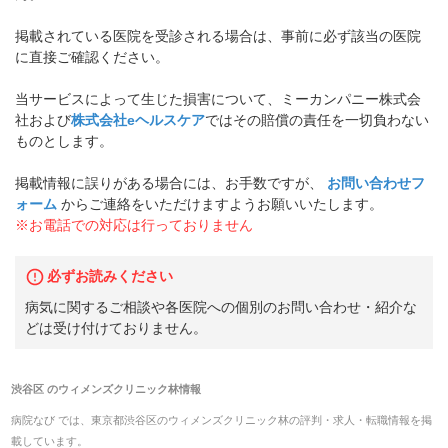
掲載されている医院を受診される場合は、事前に必ず該当の医院
に直接ご確認ください。
当サービスによって生じた損害について、ミーカンパニー株式会
社および
株式会社eヘルスケア
ではその賠償の責任を一切負わない
ものとします。
掲載情報に誤りがある場合には、お手数ですが、
お問い合わせフ
ォーム
からご連絡をいただけますようお願いいたします。
※お電話での対応は行っておりません
必ずお読みください
病気に関するご相談や各医院への個別のお問い合わせ・紹介な
どは受け付けておりません。
渋谷区
の
ウィメンズクリニック林
情報
病院なび では、
東京都
渋谷区
の
ウィメンズクリニック林
の
評判・求人・転職
情報を掲
載しています。