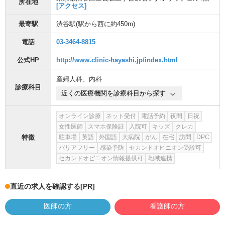
所在地
[アクセス]
最寄駅
渋谷駅
(駅から
西に約450m
)
電話
03-3464-8815
公式HP
http://www.clinic-hayashi.jp/index.html
産婦人科
、
内科
診療科目
近くの医療機関を診療科目から探す
オンライン診療
ネット受付
電話予約
夜間
日祝
女性医師
スマホ保険証
入院可
キッズ
クレカ
特徴
駐車場
英語
外国語
大病院
がん
在宅
訪問
DPC
バリアフリー
感染予防
セカンドオピニオン受診可
セカンドオピニオン情報提供可
地域連携
直近の求人を確認する
[PR]
医師の方
看護師の方