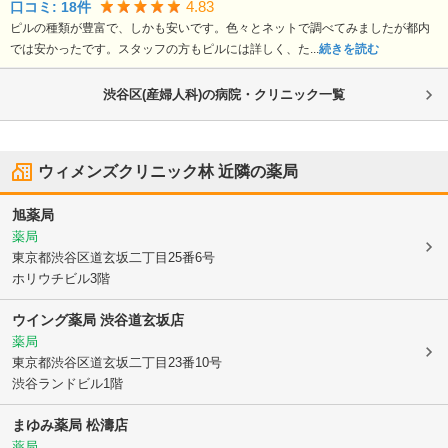
4.83
口コミ:
18
件
ピルの種類が豊富で、しかも安いです。色々とネットで調べてみましたが都内
では安かったです。スタッフの方もピルには詳しく、た...
続きを読む
渋谷区(産婦人科)の病院・クリニック一覧
ウィメンズクリニック林
近隣の薬局
旭薬局
薬局
東京都渋谷区
道玄坂二丁目25番6号
ホリウチビル3階
ウイング薬局 渋谷道玄坂店
薬局
東京都渋谷区
道玄坂二丁目23番10号
渋谷ランドビル1階
まゆみ薬局 松濤店
薬局