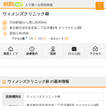
病院なび
人で選べる医院検索
ウィメンズクリニック林
渋谷駅
(駅から
西に約450m
)
東京都渋谷区道玄坂二丁目25番6号 ホリウチビル4階
産婦人科
内科
※
1
3
50
アクセス数
7月
:
6月
:
過去12ヶ月:
医院トップ
診療案内
医師
口コミ(
0
)
アクセス
ウィメンズクリニック林
の基本情報
医療機関名
ウィメンズクリニック林
東京都渋谷区道玄坂二丁目25番6号 ホリウチビル4階