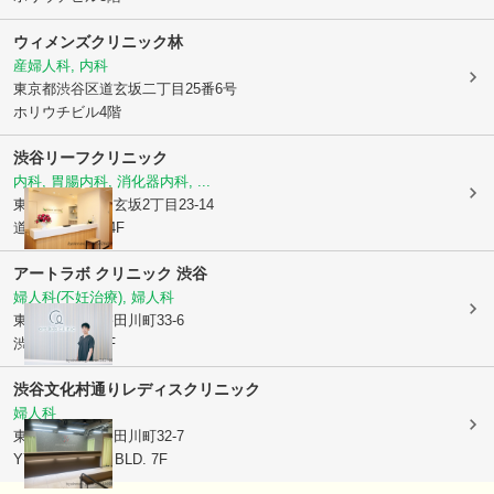
ウィメンズクリニック林
産婦人科, 内科
東京都渋谷区
道玄坂二丁目25番6号
ホリウチビル4階
渋谷リーフクリニック
内科, 胃腸内科, 消化器内科, ...
東京都渋谷区
道玄坂2丁目23-14
道玄坂225ビル4F
アートラボ クリニック 渋谷
婦人科(不妊治療), 婦人科
東京都渋谷区
宇田川町33-6
渋谷フラッグ8F
渋谷文化村通りレディスクリニック
婦人科
東京都渋谷区
宇田川町32-7
YY UDAGAWA BLD. 7F