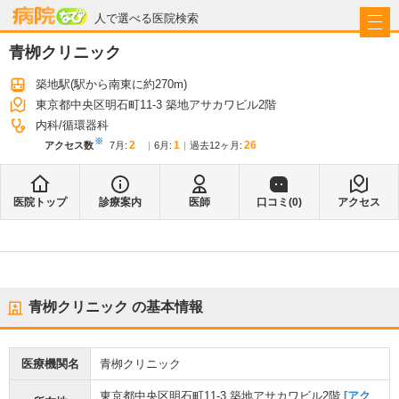
病院なび
人で選べる医院検索
青栁クリニック
築地駅
(駅から
南東に約270m
)
東京都中央区明石町11-3 築地アサカワビル2階
内科
循環器科
※
2
1
26
アクセス数
7月
:
6月
:
過去12ヶ月:
医院トップ
診療案内
医師
口コミ(
0
)
アクセス
青栁クリニック
の基本情報
医療機関名
青栁クリニック
東京都中央区明石町11-3 築地アサカワビル2階
[アク