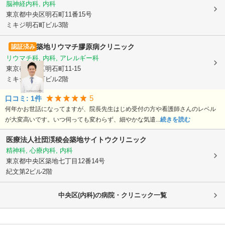
脳神経内科, 内科
東京都中央区
明石町11番15号
ミキジ明石町ビル3階
築地リウマチ膠原病クリニック
認証済み
リウマチ科, 内科, アレルギー科
東京都中央区
明石町11-15
ミキジ明石町ビル2階
5
口コミ:
1
件
何年かお世話になってますが、院長先生はじめ受付の方や看護師さんのレベル
が大変高いです。いつ伺っても変わらず、細やかな気遣...
続きを読む
医療法人社団渓稜会築地サイトウクリニック
精神科, 心療内科, 内科
東京都中央区
築地七丁目12番14号
紀文第2ビル2階
中央区(内科)の病院・クリニック一覧