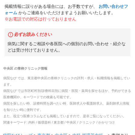
掲載情報に誤りがある場合には、お手数ですが、
お問い合わせフ
ォーム
からご連絡をいただけますようお願いいたします。
※お電話での対応は行っておりません
必ずお読みください
病気に関するご相談や各医院への個別のお問い合わせ・紹介な
どは受け付けておりません。
中央区
の
青栁クリニック
情報
病院なび では、
東京都
中央区
の
青栁クリニック
の
評判・求人・転職
情報を掲載してい
ます。
病院なび では市区町村別/診療科目別に病院・医院・薬局を探せるほか、予約ができる
医療機関や、キーワードでの検索も可能です。
病院を探したい時、診療時間を調べたい時、医師求人や看護師求人、薬剤師求人情報
を知りたい時に便利です。
また、役立つ医療コラムなども掲載していますので、是非ご覧になってください。
関連キーワード:
内科 / 循環器科 / 東京都 / 中央区 / クリニック / かかりつけ