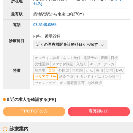
所在地
セス]
最寄駅
築地駅
(駅から
南東に約270m
)
電話
03-5148-0865
内科
、
循環器科
診療科目
近くの医療機関を診療科目から探す
オンライン診療
ネット受付
電話予約
夜間
日祝
女性医師
スマホ保険証
入院可
キッズ
クレカ
特徴
駐車場
英語
外国語
大病院
がん
在宅
訪問
DPC
バリアフリー
感染予防
セカンドオピニオン受診可
セカンドオピニオン情報提供可
地域連携
直近の求人を確認する
[PR]
PT/OT/STの方
看護師の方
診療案内