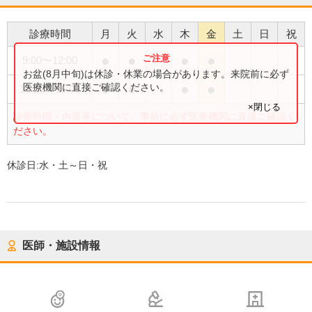
診療時間
月
火
水
木
金
土
日
祝
●
●
●
●
9:00
〜
12:00
お盆(8月中旬)は休診・休業の場合があります。来院前に必ず
●
●
●
●
医療機関に直接ご確認ください。
13:30
〜
16:00
×閉じる
診療時間・内容等について、事前に必ず医療機関に直接ご確認く
ださい。
休診日:
水・土～日・祝
医師・施設情報