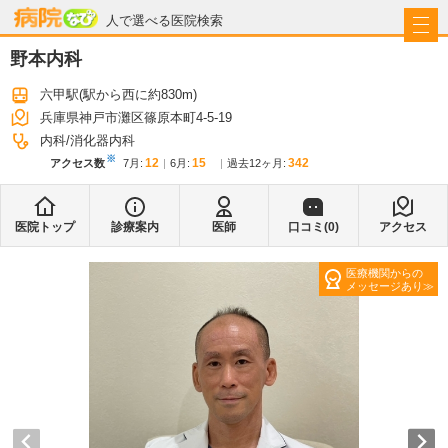
病院なび
人で選べる医院検索
野本内科
六甲駅
(駅から
西に約830m
)
兵庫県神戸市灘区篠原本町4-5-19
内科
消化器内科
※
12
15
342
アクセス数
7月
:
6月
:
過去12ヶ月:
医院トップ
診療案内
医師
口コミ(
0
)
アクセス
医療機関からの
メッセージあり