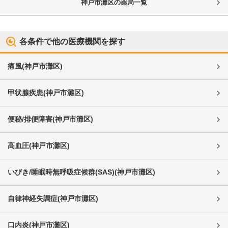
神戸市灘区
の薬局一覧
各条件で他の医療機関を探す
痛風
(
神戸市灘区
)
甲状腺疾患
(
神戸市灘区
)
便秘/排便障害
(
神戸市灘区
)
高血圧
(
神戸市灘区
)
いびき/睡眠時無呼吸症候群(SAS)
(
神戸市灘区
)
自律神経失調症
(
神戸市灘区
)
口内炎
(
神戸市灘区
)