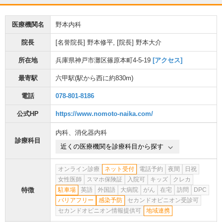
医療機関名
野本内科
院長
[名誉院長] 野本修平, [院長] 野本大介
所在地
兵庫県神戸市灘区篠原本町4-5-19
[アクセス]
最寄駅
六甲駅
(駅から
西に約830m
)
電話
078-801-8186
公式HP
https://www.nomoto-naika.com/
内科
、
消化器内科
診療科目
近くの医療機関を診療科目から探す
オンライン診療
ネット受付
電話予約
夜間
日祝
女性医師
スマホ保険証
入院可
キッズ
クレカ
特徴
駐車場
英語
外国語
大病院
がん
在宅
訪問
DPC
バリアフリー
感染予防
セカンドオピニオン受診可
セカンドオピニオン情報提供可
地域連携