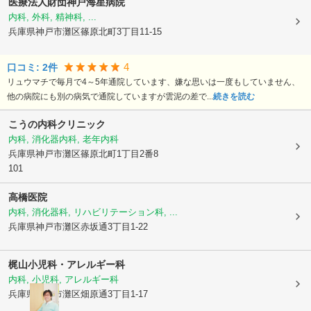
医療法人財団
神戸海星病院
内科, 外科, 精神科, ...
兵庫県神戸市灘区
篠原北町3丁目11-15
4
口コミ:
2
件
リュウマチで毎月で4～5年通院しています、嫌な思いは一度もしていません、
他の病院にも別の病気で通院していますが雲泥の差で...
続きを読む
こうの内科クリニック
内科, 消化器内科, 老年内科
兵庫県神戸市灘区
篠原北町1丁目2番8
101
高橋医院
内科, 消化器科, リハビリテーション科, ...
兵庫県神戸市灘区
赤坂通3丁目1-22
梶山小児科・アレルギー科
内科, 小児科, アレルギー科
兵庫県神戸市灘区
畑原通3丁目1-17