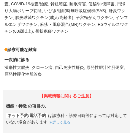
査
COVID-19検査/治療
骨粗鬆症
睡眠障害
便秘/排便障害
日帰
り大腸ポリープ切除
いびき/睡眠時無呼吸症候群(SAS)
肝炎ワク
チン
肺炎球菌ワクチン(成人/高齢者)
子宮頸がんワクチン
インフ
ルエンザワクチン
麻疹・風疹混合(MR)ワクチン
RSウイルスワク
チン(60歳以上)
帯状疱疹ワクチン
診察可能な難病
一次的に診る
潰瘍性大腸炎
クローン病
自己免疫性肝炎
原発性胆汁性肝硬変
原発性硬化性胆管炎
【掲載情報に関するご注意】
機能・特徴
の項目の、
ネット予約/電話予約
は診療科・診療日時等によっては対応して
いない場合があります
詳しく見る