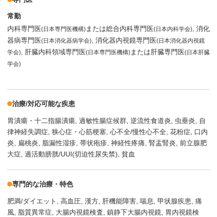
常勤
内科専門医
または総合内科専門医
消化
(日本専門医機構)
(日本内科学会)
器病専門医
消化器内視鏡専門医
(日本消化器病学会)
(日本消化器内視鏡
肝臓内科領域専門医
または肝臓専門医
学会)
(日本専門医機構)
(日本肝臓
学会)
治療/対応可能な疾患
胃潰瘍・十二指腸潰瘍
過敏性腸症候群
逆流性食道炎
虫垂炎
自
律神経失調症
狭心症・心筋梗塞
心不全/慢性心不全
花粉症
口内
炎
扁桃炎
脂漏性湿疹
帯状疱疹
神経性疼痛
腎盂腎炎
前立腺肥
大症
過活動膀胱/UUI(切迫性尿失禁)
貧血
専門的な治療・特色
肥満/ダイエット
高血圧
漢方
肝機能障害
喘息
甲状腺疾患
痛
風
脂質異常症
大腸内視鏡検査
鎮静下大腸内視鏡
胃内視鏡検