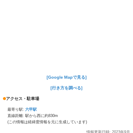
[Google Mapで見る]
[行き方を調べる]
アクセス・駐車場
最寄り駅:
六甲駅
直線距離: 駅から
西に約830m
(この情報は経緯度情報を元に生成しています)
情報更新日時:
2023年
9月