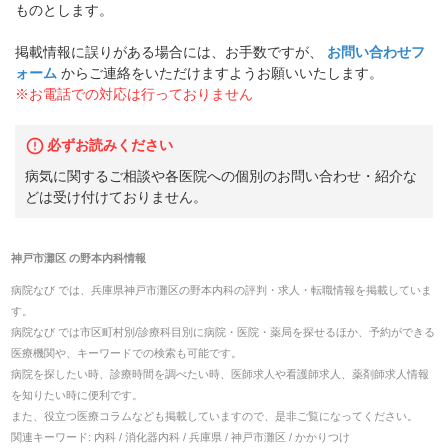
ものとします。
掲載情報に誤りがある場合には、お手数ですが、
お問い合わせフ
ォーム
からご連絡をいただけますようお願いいたします。
※お電話での対応は行っておりません
必ずお読みください
病気に関するご相談や各医院への個別のお問い合わせ・紹介な
どは受け付けておりません。
神戸市灘区
の
野本内科
情報
病院なび では、
兵庫県
神戸市灘区
の
野本内科
の
評判・求人・転職
情報を掲載していま
す。
病院なび では市区町村別/診療科目別に病院・医院・薬局を探せるほか、予約ができる
医療機関や、キーワードでの検索も可能です。
病院を探したい時、診療時間を調べたい時、医師求人や看護師求人、薬剤師求人情報
を知りたい時に便利です。
また、役立つ医療コラムなども掲載していますので、是非ご覧になってください。
関連キーワード:
内科 / 消化器内科 / 兵庫県 / 神戸市灘区 / かかりつけ