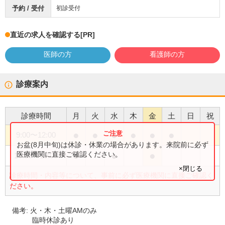
予約 / 受付
初診受付
直近の求人を確認する
[PR]
医師の方
看護師の方
診療案内
診療時間
月
火
水
木
金
土
日
祝
●
●
●
●
●
●
9:00
〜
12:00
お盆(8月中旬)は休診・休業の場合があります。来院前に必ず
●
●
●
医療機関に直接ご確認ください。
16:30
〜
19:00
×閉じる
診療時間・内容等について、事前に必ず医療機関に直接ご確認く
ださい。
備考:
火・木・土曜AMのみ
臨時休診あり