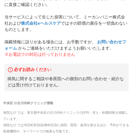
に直接ご確認ください。
当サービスによって生じた損害について、ミーカンパニー株式会
社および
株式会社eヘルスケア
ではその賠償の責任を一切負わない
ものとします。
掲載情報に誤りがある場合には、お手数ですが、
お問い合わせフ
ォーム
からご連絡をいただけますようお願いいたします。
※お電話での対応は行っておりません
必ずお読みください
病気に関するご相談や各医院への個別のお問い合わせ・紹介な
どは受け付けておりません。
中央区
の
古川内科クリニック
情報
病院なび では、
東京都
中央区
の
古川内科クリニック
の
評判・求人・転職
情報を掲載し
ています。
病院なび では市区町村別/診療科目別に病院・医院・薬局を探せるほか、予約ができる
医療機関や、キーワードでの検索も可能です。