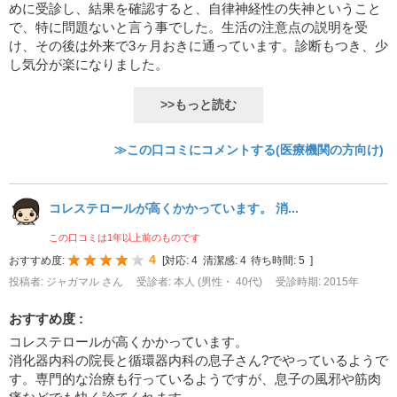
めに受診し、結果を確認すると、自律神経性の失神ということ
で、特に問題ないと言う事でした。生活の注意点の説明を受
け、その後は外来で3ヶ月おきに通っています。診断もつき、少
し気分が楽になりました。
>>もっと読む
≫この口コミにコメントする(医療機関の方向け)
コレステロールが高くかかっています。 消...
この口コミは1年以上前のものです
4
おすすめ度:
[
対応:
4
清潔感:
4
待ち時間:
5
]
投稿者: ジャガマル さん
受診者: 本人 (男性・ 40代)
受診時期: 2015年
おすすめ度 :
コレステロールが高くかかっています。
消化器内科の院長と循環器内科の息子さん?でやっているようで
す。専門的な治療も行っているようですが、息子の風邪や筋肉