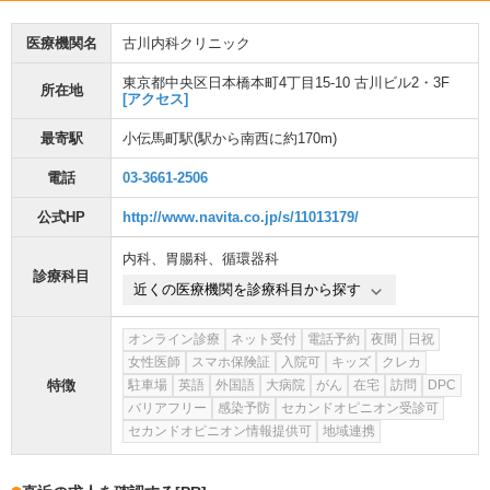
医療機関名
古川内科クリニック
東京都中央区日本橋本町4丁目15-10 古川ビル2・3F
所在地
[アクセス]
最寄駅
小伝馬町駅
(駅から
南西に約170m
)
電話
03-3661-2506
公式HP
http://www.navita.co.jp/s/11013179/
内科
、
胃腸科
、
循環器科
診療科目
近くの医療機関を診療科目から探す
オンライン診療
ネット受付
電話予約
夜間
日祝
女性医師
スマホ保険証
入院可
キッズ
クレカ
特徴
駐車場
英語
外国語
大病院
がん
在宅
訪問
DPC
バリアフリー
感染予防
セカンドオピニオン受診可
セカンドオピニオン情報提供可
地域連携