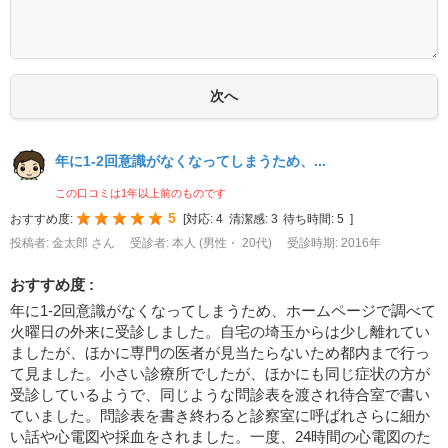
年に1-2回意識がなくなってしまうため、...
この口コミは1年以上前のものです
5
おすすめ度:
[
対応:
4
清潔感:
3
待ち時間:
5
]
投稿者: 金太郎 さん
受診者: 本人 (男性・ 20代)
受診時期: 2016年
おすすめ度 :
年に1-2回意識がなくなってしまうため、ホームページで調べて
火曜日の外来に受診しました。自宅の埼玉からは少し離れてい
ましたが、ほかに専門の医者が見当たらないため都内まで行っ
て見ました。小さい診療所でしたが、ほかにも同じ症状の方が
受診しているようで、同じような問診表を渡され待合室で書い
ていました。問診表を書き終わると診察室に呼ばれさらに細か
い話や心電図や採血をされました。一度、24時間の心電図のた