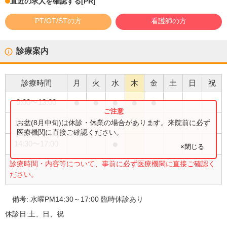
直近の求人を確認する
[PR]
PT/OT/STの方
看護師の方
診療案内
診療時間
月
火
水
木
金
土
日
祝
●
●
●
●
●
9:00
〜
13:00
●
●
●
●
お盆(8月中旬)は休診・休業の場合があります。来院前に必ず
14:00
〜
17:00
医療機関に直接ご確認ください。
●
14:30
〜
17:00
×閉じる
診療時間・内容等について、事前に必ず医療機関に直接ご確認く
ださい。
備考:
水曜PM14:30～17:00 臨時休診あり
休診日:
土、日、祝