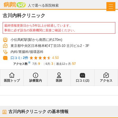
病院なび
人で選べる医院検索
古川内科クリニック
最終情報更新日から5年以上が経過しています。
事前に必ず該当の医療機関に直接ご確認ください。
小伝馬町駅
(駅から
南西に約170m
)
東京都中央区日本橋本町4丁目15-10 古川ビル2・3F
内科
胃腸科
循環器科
口コミ:
2
件
4.50
※
9
3
57
アクセス数
7月
:
6月
:
過去12ヶ月:
医院トップ
診療案内
医師
口コミ(
2
)
アクセス
古川内科クリニック
の基本情報