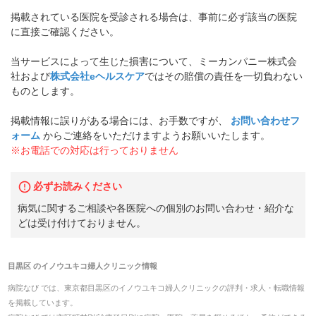
掲載されている医院を受診される場合は、事前に必ず該当の医院
に直接ご確認ください。
当サービスによって生じた損害について、ミーカンパニー株式会
社および
株式会社eヘルスケア
ではその賠償の責任を一切負わない
ものとします。
掲載情報に誤りがある場合には、お手数ですが、
お問い合わせフ
ォーム
からご連絡をいただけますようお願いいたします。
※お電話での対応は行っておりません
必ずお読みください
病気に関するご相談や各医院への個別のお問い合わせ・紹介な
どは受け付けておりません。
目黒区
の
イノウユキコ婦人クリニック
情報
病院なび では、
東京都
目黒区
の
イノウユキコ婦人クリニック
の
評判・求人・転職
情報
を掲載しています。