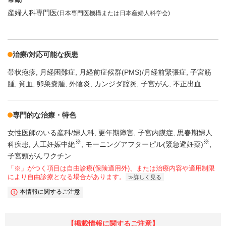
産婦人科専門医
(日本専門医機構または日本産婦人科学会)
治療/対応可能な疾患
帯状疱疹
月経困難症
月経前症候群(PMS)/月経前緊張症
子宮筋
腫
貧血
卵巣嚢腫
外陰炎
カンジダ腟炎
子宮がん
不正出血
専門的な治療・特色
女性医師のいる産科/婦人科
更年期障害
子宮内膜症
思春期婦人
※
※
科疾患
人工妊娠中絶
モーニングアフターピル(緊急避妊薬)
子宮頸がんワクチン
「※」がつく項目は自由診療(保険適用外)、または治療内容や適用制限
により自由診療となる場合があります。
詳しく見る
本情報に関するご注意
【掲載情報に関するご注意】