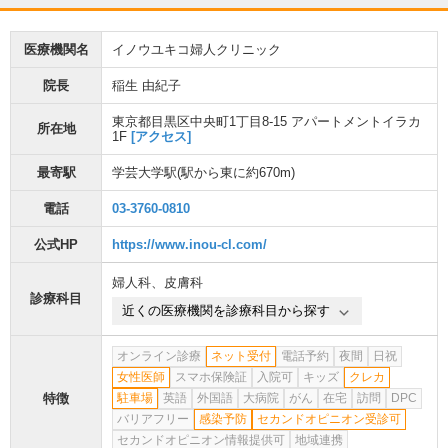
医療機関名
イノウユキコ婦人クリニック
院長
稲生 由紀子
東京都目黒区中央町1丁目8-15 アパートメントイラカ
所在地
1F
[アクセス]
最寄駅
学芸大学駅
(駅から
東に約670m
)
電話
03-3760-0810
公式HP
https://www.inou-cl.com/
婦人科
、
皮膚科
診療科目
近くの医療機関を診療科目から探す
オンライン診療
ネット受付
電話予約
夜間
日祝
女性医師
スマホ保険証
入院可
キッズ
クレカ
特徴
駐車場
英語
外国語
大病院
がん
在宅
訪問
DPC
バリアフリー
感染予防
セカンドオピニオン受診可
セカンドオピニオン情報提供可
地域連携