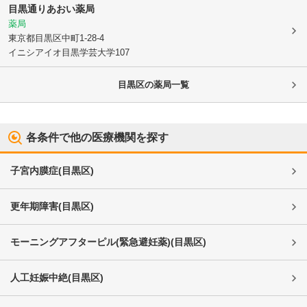
目黒通りあおい薬局
薬局
東京都目黒区
中町1-28-4
イニシアイオ目黒学芸大学107
目黒区
の薬局一覧
各条件で他の医療機関を探す
子宮内膜症
(
目黒区
)
更年期障害
(
目黒区
)
モーニングアフターピル(緊急避妊薬)
(
目黒区
)
人工妊娠中絶
(
目黒区
)