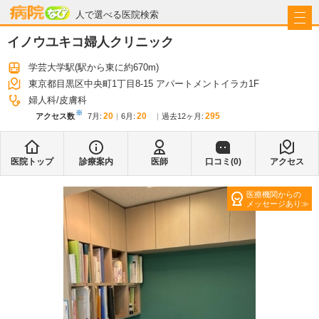
病院なび
人で選べる医院検索
イノウユキコ婦人クリニック
学芸大学駅
(駅から
東に約670m
)
東京都目黒区中央町1丁目8-15 アパートメントイラカ1F
婦人科
皮膚科
※
20
20
295
アクセス数
7月
:
6月
:
過去12ヶ月:
医院トップ
診療案内
医師
口コミ(
0
)
アクセス
医療機関からの
メッセージあり