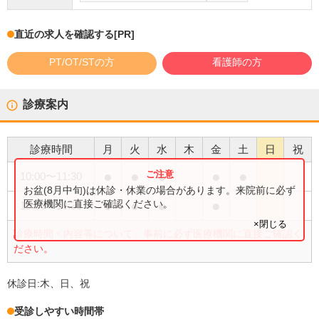
直近の求人を確認する
[PR]
PT/OT/STの方
看護師の方
診療案内
診療時間
月
火
水
木
金
土
日
祝
●
●
●
●
●
10:00
〜
11:30
お盆(8月中旬)は休診・休業の場合があります。来院前に必ず
●
●
●
●
医療機関に直接ご確認ください。
15:00
〜
18:30
×閉じる
診療時間・内容等について、事前に必ず医療機関に直接ご確認く
ださい。
休診日:
木、日、祝
受診しやすい時間帯