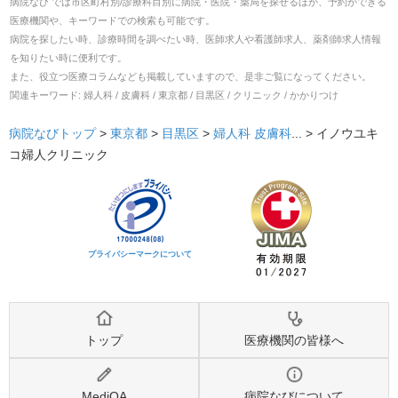
病院なび では市区町村別/診療科目別に病院・医院・薬局を探せるほか、予約ができる
医療機関や、キーワードでの検索も可能です。
病院を探したい時、診療時間を調べたい時、医師求人や看護師求人、薬剤師求人情報
を知りたい時に便利です。
また、役立つ医療コラムなども掲載していますので、是非ご覧になってください。
関連キーワード:
婦人科 / 皮膚科 / 東京都 / 目黒区 / クリニック / かかりつけ
病院なびトップ
>
東京都
>
目黒区
>
婦人科
皮膚科
... >
イノウユキ
コ婦人クリニック
プライバシーマークについて
トップ
医療機関の皆様へ
MediQA
病院なびについて