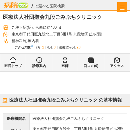
病院なび
人で選べる医院検索
医療法人社団撫会九段ごみぶちクリニック
九段下駅
(駅から
西に約480m
)
東京都千代田区九段北二丁目3番1号 九段増田ビル2階
精神科
心療内科
※
1
3
23
アクセス数
7月
:
6月
:
過去12ヶ月:
医院トップ
診療案内
医師
口コミ(
0
)
アクセス
医療法人社団撫会九段ごみぶちクリニック
の基本情報
医療機関名
医療法人社団撫会九段ごみぶちクリニック
東京都千代田区九段北二丁目3番1号 九段増田ビル2階