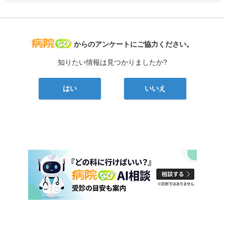
病院なび
からのアンケートにご協力ください。
知りたい情報は見つかりましたか?
はい
いいえ