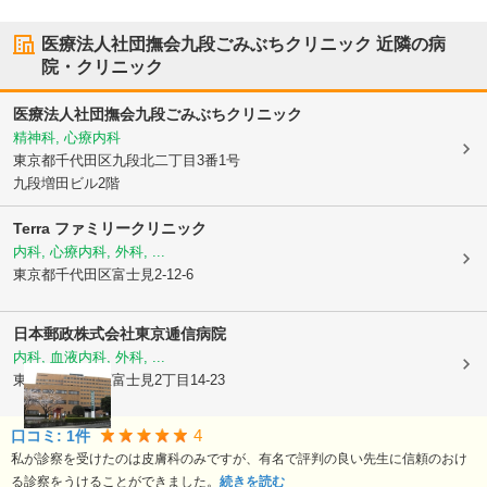
医療法人社団撫会九段ごみぶちクリニック
近隣の病
院・クリニック
医療法人社団撫会九段ごみぶちクリニック
精神科, 心療内科
東京都千代田区
九段北二丁目3番1号
九段増田ビル2階
Terra ファミリークリニック
内科, 心療内科, 外科, ...
東京都千代田区
富士見2-12-6
日本郵政株式会社
東京逓信病院
内科, 血液内科, 外科, ...
東京都千代田区
富士見2丁目14-23
4
口コミ:
1
件
私が診察を受けたのは皮膚科のみですが、有名で評判の良い先生に信頼のおけ
る診察をうけることができました。
続きを読む