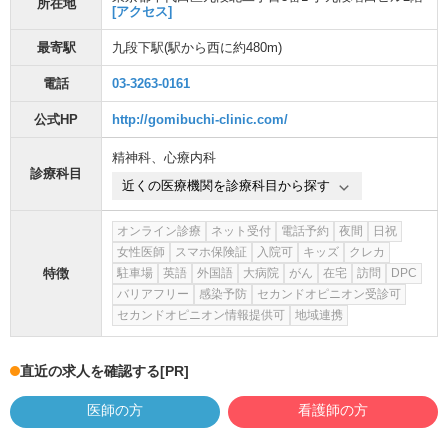
所在地
[アクセス]
最寄駅
九段下駅
(駅から
西に約480m
)
電話
03-3263-0161
公式HP
http://gomibuchi-clinic.com/
精神科
、
心療内科
診療科目
近くの医療機関を診療科目から探す
オンライン診療
ネット受付
電話予約
夜間
日祝
女性医師
スマホ保険証
入院可
キッズ
クレカ
特徴
駐車場
英語
外国語
大病院
がん
在宅
訪問
DPC
バリアフリー
感染予防
セカンドオピニオン受診可
セカンドオピニオン情報提供可
地域連携
直近の求人を確認する
[PR]
医師の方
看護師の方