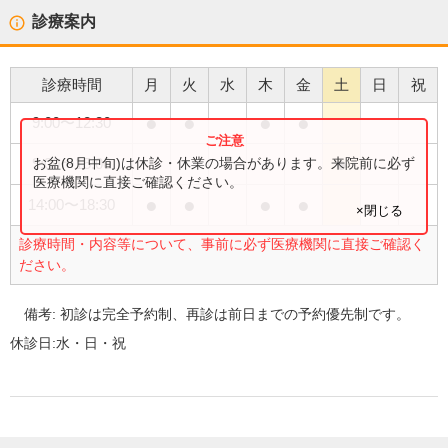
診療案内
診療時間
月
火
水
木
金
土
日
祝
●
●
●
●
9:00
〜
12:30
●
お盆(8月中旬)は休診・休業の場合があります。来院前に必ず
9:00
〜
15:00
医療機関に直接ご確認ください。
●
●
●
●
14:00
〜
18:30
×閉じる
診療時間・内容等について、事前に必ず医療機関に直接ご確認く
ださい。
備考:
初診は完全予約制、再診は前日までの予約優先制です。
休診日:
水・日・祝