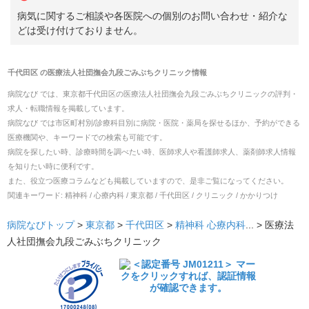
病気に関するご相談や各医院への個別のお問い合わせ・紹介な
どは受け付けておりません。
千代田区
の
医療法人社団撫会九段ごみぶちクリニック
情報
病院なび では、
東京都
千代田区
の
医療法人社団撫会九段ごみぶちクリニック
の
評判・
求人・転職
情報を掲載しています。
病院なび では市区町村別/診療科目別に病院・医院・薬局を探せるほか、予約ができる
医療機関や、キーワードでの検索も可能です。
病院を探したい時、診療時間を調べたい時、医師求人や看護師求人、薬剤師求人情報
を知りたい時に便利です。
また、役立つ医療コラムなども掲載していますので、是非ご覧になってください。
関連キーワード:
精神科 / 心療内科 / 東京都 / 千代田区 / クリニック / かかりつけ
病院なびトップ
>
東京都
>
千代田区
>
精神科
心療内科
... >
医療法
人社団撫会九段ごみぶちクリニック