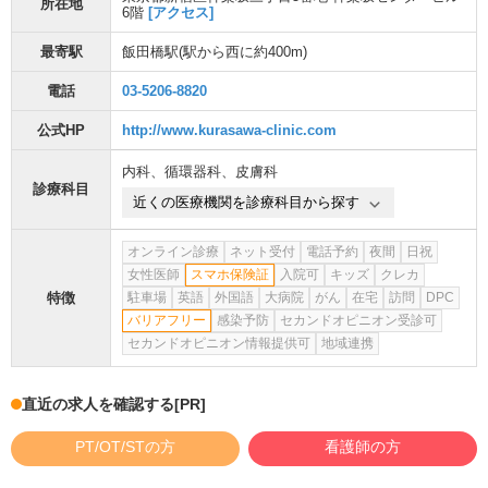
所在地
6階
[アクセス]
最寄駅
飯田橋駅
(駅から
西に約400m
)
電話
03-5206-8820
公式HP
http://www.kurasawa-clinic.com
内科
、
循環器科
、
皮膚科
診療科目
近くの医療機関を診療科目から探す
オンライン診療
ネット受付
電話予約
夜間
日祝
女性医師
スマホ保険証
入院可
キッズ
クレカ
特徴
駐車場
英語
外国語
大病院
がん
在宅
訪問
DPC
バリアフリー
感染予防
セカンドオピニオン受診可
セカンドオピニオン情報提供可
地域連携
直近の求人を確認する
[PR]
PT/OT/STの方
看護師の方