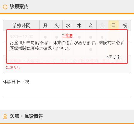
診療案内
診療時間
月
火
水
木
金
土
日
祝
●
●
●
●
●
●
8:30
〜
12:00
お盆(8月中旬)は休診・休業の場合があります。来院前に必ず
●
●
●
●
医療機関に直接ご確認ください。
14:00
〜
17:00
×閉じる
診療時間・内容等について、事前に必ず医療機関に直接ご確認く
ださい。
休診日:
日・祝
医師・施設情報