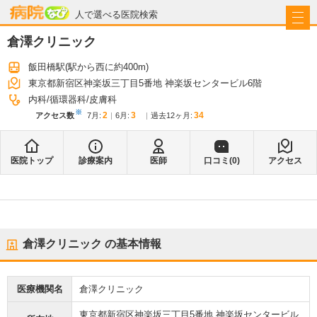
病院なび
人で選べる医院検索
倉澤クリニック
飯田橋駅
(駅から
西に約400m
)
東京都新宿区神楽坂三丁目5番地 神楽坂センタービル6階
内科
循環器科
皮膚科
※
2
3
34
アクセス数
7月
:
6月
:
過去12ヶ月:
医院トップ
診療案内
医師
口コミ(
0
)
アクセス
倉澤クリニック
の基本情報
医療機関名
倉澤クリニック
東京都新宿区神楽坂三丁目5番地 神楽坂センタービル