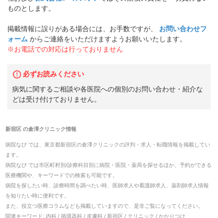
ものとします。
掲載情報に誤りがある場合には、お手数ですが、
お問い合わせフ
ォーム
からご連絡をいただけますようお願いいたします。
※お電話での対応は行っておりません
必ずお読みください
病気に関するご相談や各医院への個別のお問い合わせ・紹介な
どは受け付けておりません。
新宿区
の
倉澤クリニック
情報
病院なび では、
東京都
新宿区
の
倉澤クリニック
の
評判・求人・転職
情報を掲載してい
ます。
病院なび では市区町村別/診療科目別に病院・医院・薬局を探せるほか、予約ができる
医療機関や、キーワードでの検索も可能です。
病院を探したい時、診療時間を調べたい時、医師求人や看護師求人、薬剤師求人情報
を知りたい時に便利です。
また、役立つ医療コラムなども掲載していますので、是非ご覧になってください。
関連キーワード:
内科 / 循環器科 / 皮膚科 / 新宿区 / クリニック / かかりつけ