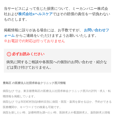
当サービスによって生じた損害について、ミーカンパニー株式会
社および
株式会社eヘルスケア
ではその賠償の責任を一切負わない
ものとします。
掲載情報に誤りがある場合には、お手数ですが、
お問い合わせフ
ォーム
からご連絡をいただけますようお願いいたします。
※お電話での対応は行っておりません
必ずお読みください
病気に関するご相談や各医院への個別のお問い合わせ・紹介な
どは受け付けておりません。
豊島区
の
医療法人社団求林会クリニック西川
情報
病院なび では、
東京都
豊島区
の
医療法人社団求林会クリニック西川
の
評判・求人・転
職
情報を掲載しています。
病院なび では市区町村別/診療科目別に病院・医院・薬局を探せるほか、予約ができる
医療機関や、キーワードでの検索も可能です。
病院を探したい時、診療時間を調べたい時、医師求人や看護師求人、薬剤師求人情報