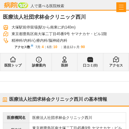
病院なび
人で選べる医院検索
医療法人社団求林会クリニック西川
大塚駅前停留場
(駅から
南東に約140m
)
東京都豊島区南大塚二丁目45番9号 ヤマナカヤ・ビル1階
精神科
内科
心療内科
脳神経内科
※
4
10
90
アクセス数
7月
:
6月
:
過去12ヶ月:
医院トップ
診療案内
医師
口コミ(
0
)
アクセス
医療法人社団求林会クリニック西川
の基本情報
医療機関名
医療法人社団求林会クリニック西川
東京都豊島区南大塚二丁目45番9号 ヤマナカヤ・ビル