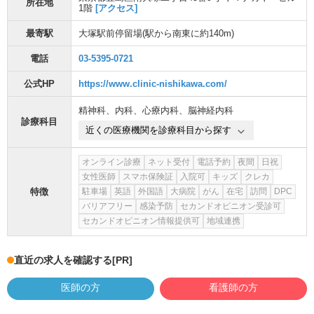
所在地
1階
[アクセス]
最寄駅
大塚駅前停留場
(駅から
南東に約140m
)
電話
03-5395-0721
公式HP
https://www.clinic-nishikawa.com/
精神科
、
内科
、
心療内科
、
脳神経内科
診療科目
近くの医療機関を診療科目から探す
オンライン診療
ネット受付
電話予約
夜間
日祝
女性医師
スマホ保険証
入院可
キッズ
クレカ
特徴
駐車場
英語
外国語
大病院
がん
在宅
訪問
DPC
バリアフリー
感染予防
セカンドオピニオン受診可
セカンドオピニオン情報提供可
地域連携
直近の求人を確認する
[PR]
医師の方
看護師の方