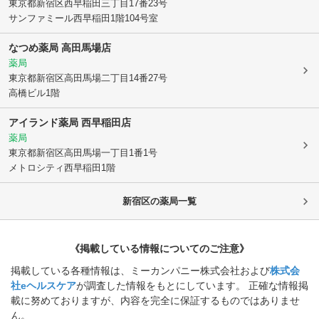
東京都新宿区
西早稲田三丁目17番23号
サンファミール西早稲田1階104号室
なつめ薬局 高田馬場店
薬局
東京都新宿区
高田馬場二丁目14番27号
高橋ビル1階
アイランド薬局 西早稲田店
薬局
東京都新宿区
高田馬場一丁目1番1号
メトロシティ西早稲田1階
新宿区
の薬局一覧
《掲載している情報についてのご注意》
掲載している各種情報は、ミーカンパニー株式会社および
株式会
社eヘルスケア
が調査した情報をもとにしています。 正確な情報掲
載に努めておりますが、内容を完全に保証するものではありませ
ん。