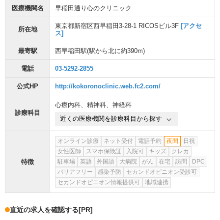
医療機関名
早稲田通り心のクリニック
東京都新宿区西早稲田3-28-1 RICOSビル3F
[アクセ
所在地
ス]
最寄駅
西早稲田駅
(駅から
北に約390m
)
電話
03-5292-2855
公式HP
http://kokoronoclinic.web.fc2.com/
心療内科
、
精神科
、
神経科
診療科目
近くの医療機関を診療科目から探す
オンライン診療
ネット受付
電話予約
夜間
日祝
女性医師
スマホ保険証
入院可
キッズ
クレカ
特徴
駐車場
英語
外国語
大病院
がん
在宅
訪問
DPC
バリアフリー
感染予防
セカンドオピニオン受診可
セカンドオピニオン情報提供可
地域連携
直近の求人を確認する
[PR]