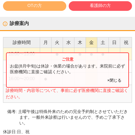
OTの方
看護師の方
診療案内
診療時間
月
火
水
木
金
土
日
祝
●
●
●
●
10:00
〜
13:00
●
●
●
●
お盆(8月中旬)は休診・休業の場合があります。来院前に必ず
16:00
〜
19:00
医療機関に直接ご確認ください。
●
16:00
〜
20:00
×閉じる
診療時間・内容等について、事前に必ず医療機関に直接ご確認く
ださい。
備考:
土曜午後は特殊外来のための完全予約制とさせていただき
ます。一般外来診察は行いませんので、予めご了承下さ
い。
休診日:
日、祝