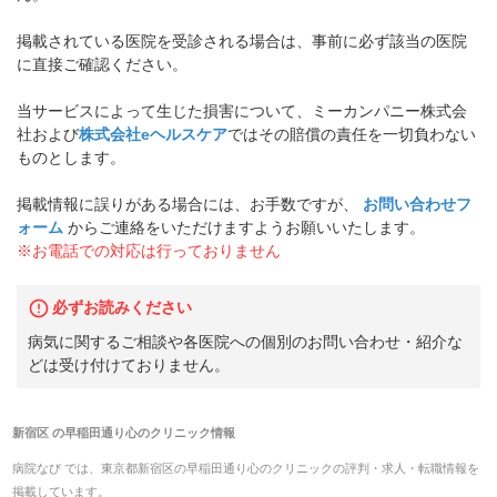
掲載されている医院を受診される場合は、事前に必ず該当の医院
に直接ご確認ください。
当サービスによって生じた損害について、ミーカンパニー株式会
社および
株式会社eヘルスケア
ではその賠償の責任を一切負わない
ものとします。
掲載情報に誤りがある場合には、お手数ですが、
お問い合わせフ
ォーム
からご連絡をいただけますようお願いいたします。
※お電話での対応は行っておりません
必ずお読みください
病気に関するご相談や各医院への個別のお問い合わせ・紹介な
どは受け付けておりません。
新宿区
の
早稲田通り心のクリニック
情報
病院なび では、
東京都
新宿区
の
早稲田通り心のクリニック
の
評判・求人・転職
情報を
掲載しています。