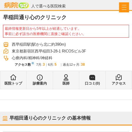
病院なび
人で選べる医院検索
早稲田通り心のクリニック
最終情報更新日から5年以上が経過しています。
事前に必ず該当の医療機関に直接ご確認ください。
西早稲田駅
(駅から
北に約390m
)
東京都新宿区西早稲田3-28-1 RICOSビル3F
心療内科
精神科
神経科
※
3
5
38
アクセス数
7月
:
6月
:
過去12ヶ月:
医院トップ
診療案内
医師
口コミ(
0
)
アクセス
早稲田通り心のクリニック
の基本情報