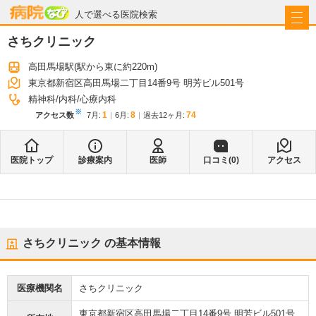
病院なび
人で選べる医院検索
さちクリニック
高田馬場駅
(駅から
東に約220m
)
東京都新宿区高田馬場二丁目14番9号 明芳ビル501号
精神科
内科
心療内科
※
1
8
74
アクセス数
7月
:
6月
:
過去12ヶ月:
医院トップ
診療案内
医師
口コミ(
0
)
アクセス
さちクリニック
の基本情報
医療機関名
さちクリニック
東京都新宿区高田馬場二丁目14番9号 明芳ビル501号