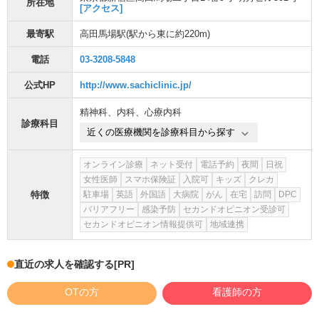
所在地
[アクセス]
最寄駅
高田馬場駅
(駅から
東に約220m
)
電話
03-3208-5848
公式HP
http://www.sachiclinic.jp/
精神科
、
内科
、
心療内科
診療科目
近くの医療機関を診療科目から探す
オンライン診療
ネット受付
電話予約
夜間
日祝
女性医師
スマホ保険証
入院可
キッズ
クレカ
特徴
駐車場
英語
外国語
大病院
がん
在宅
訪問
DPC
バリアフリー
感染予防
セカンドオピニオン受診可
セカンドオピニオン情報提供可
地域連携
直近の求人を確認する
[PR]
OTの方
看護師の方