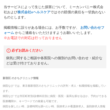
当サービスによって生じた損害について、ミーカンパニー株式会
社および
株式会社eヘルスケア
ではその賠償の責任を一切負わない
ものとします。
掲載情報に誤りがある場合には、お手数ですが、
お問い合わせフ
ォーム
からご連絡をいただけますようお願いいたします。
※お電話での対応は行っておりません
必ずお読みください
病気に関するご相談や各医院への個別のお問い合わせ・紹介な
どは受け付けておりません。
新宿区
の
さちクリニック
情報
病院なび では、
東京都
新宿区
の
さちクリニック
の
評判・求人・転職
情報を掲載してい
ます。
病院なび では市区町村別/診療科目別に病院・医院・薬局を探せるほか、予約ができる
医療機関や、キーワードでの検索も可能です。
病院を探したい時、診療時間を調べたい時、医師求人や看護師求人、薬剤師求人情報