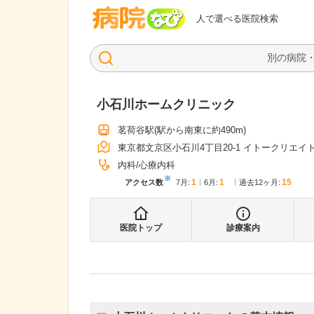
病院なび
人で選べる医院検索
小石川ホームクリニック
茗荷谷駅
(駅から
南東に約490m
)
東京都文京区小石川4丁目20-1 イトークリエイ
内科
心療内科
※
1
1
15
アクセス数
7月
:
6月
:
過去12ヶ月:
医院トップ
診療案内