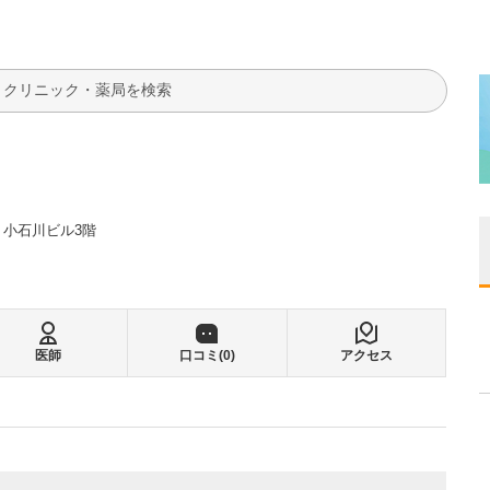
検索
ト小石川ビル3階
医師
口コミ(
0
)
アクセス