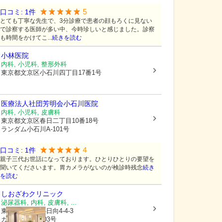
5
口コミ:
1
件
とても丁寧な先生で、3分診療で患者の顔もろくに見ない
で診察する医師が多い中、今時珍しいと感じました。診察
も時間をかけてこ...
続きを読む
小林医院
内科, 小児科, 整形外科
東京都文京区
小石川四丁目17番1号
医療法人社団芳明会小石川医院
内科, 小児科, 皮膚科
東京都文京区
春日二丁目10番18号
ランダム小石川A-101号
4
口コミ:
1
件
親子三代お世話になっております。ひとりひとりの要望を
聞いてくださいます。胃カメラがないのが検診時残念
続き
を読む
しおざわクリニック
泌尿器科, 内科, 皮膚科, ...
東京都文京区
小日向4-4-3
カーネ小日向103号