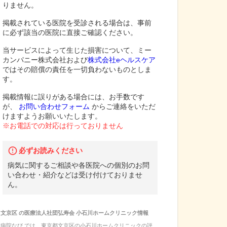
りません。
掲載されている医院を受診される場合は、事前
に必ず該当の医院に直接ご確認ください。
当サービスによって生じた損害について、ミー
カンパニー株式会社および
株式会社eヘルスケア
ではその賠償の責任を一切負わないものとしま
す。
掲載情報に誤りがある場合には、お手数です
が、
お問い合わせフォーム
からご連絡をいただ
けますようお願いいたします。
※お電話での対応は行っておりません
必ずお読みください
病気に関するご相談や各医院への個別のお問
い合わせ・紹介などは受け付けておりませ
ん。
文京区
の
医療法人社団弘寿会 小石川ホームクリニック
情報
病院なび では、
東京都
文京区
の
小石川ホームクリニック
の
評