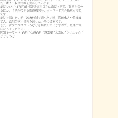
判・求人・転職
情報を掲載しています。
病院なび では市区町村別/診療科目別に病院・医院・薬局を探せ
るほか、予約ができる医療機関や、キーワードでの検索も可能
です。
病院を探したい時、診療時間を調べたい時、医師求人や看護師
求人、薬剤師求人情報を知りたい時に便利です。
また、役立つ医療コラムなども掲載していますので、是非ご覧
になってください。
関連キーワード:
内科 / 心療内科 / 東京都 / 文京区 / クリニック /
かかりつけ