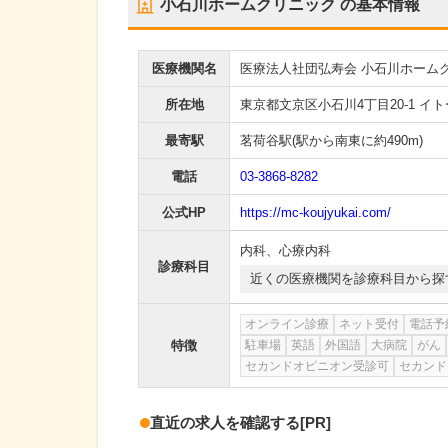
小石川ホームクリニック
の基本情報
医療機関名
医療法人社団弘寿会 小石川ホーム
所在地
東京都文京区小石川4丁目20-1 イ
最寄駅
茗荷谷駅
(駅から
南東に約490m
)
電話
03-3868-8282
公式HP
https://mc-koujyukai.com/
内科
、
心療内科
診療科目
近くの医療機関を診療科目から探
オンライン診療
ネット受付
電話予
特徴
駐車場
英語
外国語
大病院
がん
セカンドオピニオン受診可
セカンド
直近の求人を確認する
[PR]