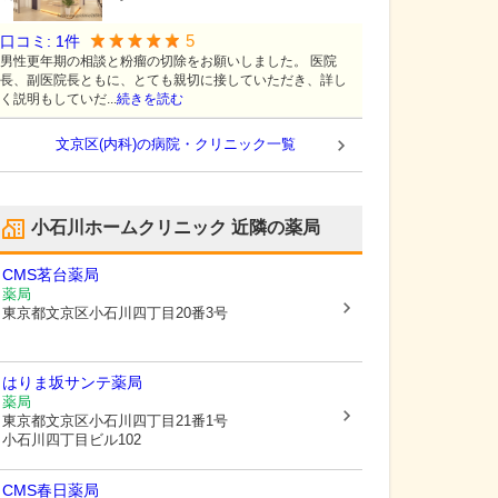
5
口コミ:
1
件
男性更年期の相談と粉瘤の切除をお願いしました。 医院
長、副医院長ともに、とても親切に接していただき、詳し
く説明もしていだ...
続きを読む
文京区(内科)の病院・クリニック一覧
小石川ホームクリニック
近隣の薬局
CMS茗台薬局
薬局
東京都文京区
小石川四丁目20番3号
はりま坂サンテ薬局
薬局
東京都文京区
小石川四丁目21番1号
小石川四丁目ビル102
CMS春日薬局