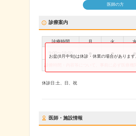
医師の方
診療案内
診療時間
月
火
●
●
9:00
〜
18:00
お盆(8月中旬)は休診・休業の場合がありま
診療時間・内容等について、事前に必ず医療機
休診日:
土、日、祝
医師・施設情報