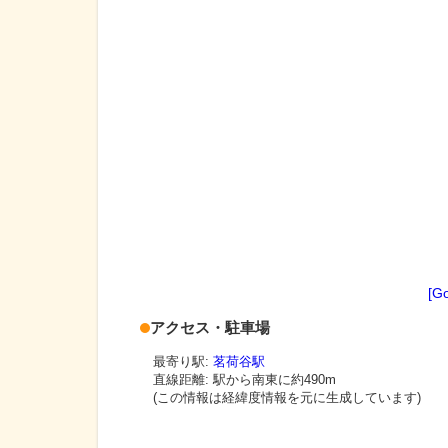
[G
アクセス・駐車場
最寄り駅:
茗荷谷駅
直線距離: 駅から
南東に約490m
(この情報は経緯度情報を元に生成しています)