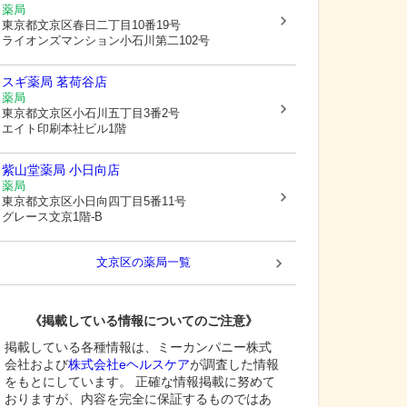
薬局
東京都文京区
春日二丁目10番19号
ライオンズマンション小石川第二102号
スギ薬局 茗荷谷店
薬局
東京都文京区
小石川五丁目3番2号
エイト印刷本社ビル1階
紫山堂薬局 小日向店
薬局
東京都文京区
小日向四丁目5番11号
グレース文京1階-B
文京区
の薬局一覧
《掲載している情報についてのご注意》
掲載している各種情報は、ミーカンパニー株式
会社および
株式会社eヘルスケア
が調査した情報
をもとにしています。 正確な情報掲載に努めて
おりますが、内容を完全に保証するものではあ