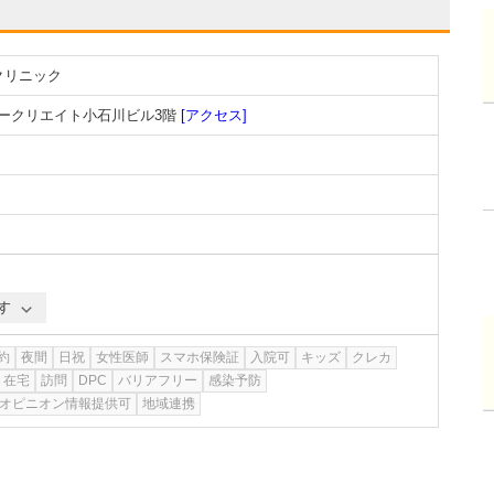
クリニック
トークリエイト小石川ビル3階
[アクセス]
す
約
夜間
日祝
女性医師
スマホ保険証
入院可
キッズ
クレカ
在宅
訪問
DPC
バリアフリー
感染予防
オピニオン情報提供可
地域連携