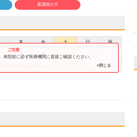
看護師の方
水
木
金
土
日
祝
●
●
●
す。来院前に必ず医療機関に直接ご確認ください。
×閉じる
関に直接ご確認ください。