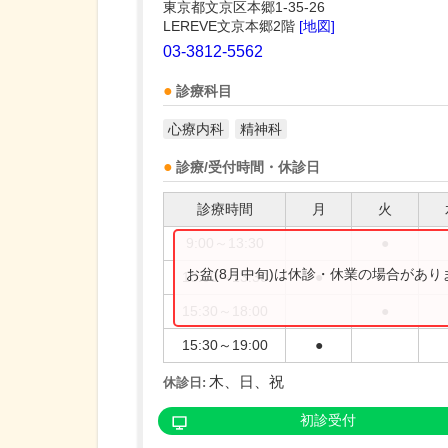
東京都文京区本郷1-35-26
LEREVE文京本郷2階
[地図]
03-3812-5562
診療科目
心療内科
精神科
診療/受付時間・休診日
診療時間
月
火
9:00～13:30
●
お盆(8月中旬)は休診・休業の場合があ
10:00～13:30
●
15:30～18:00
●
15:30～19:00
●
木、日、祝
休診日:
初診受付