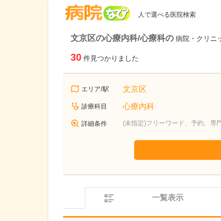
病院なび
人で選べる医院検索
文京区の心療内科/心療科の
病院・クリニ
30
件見つかりました
文京区
エリア/駅
心療内科
診療科目
(未指定)フリーワード、予約、専
詳細条件
一覧表示