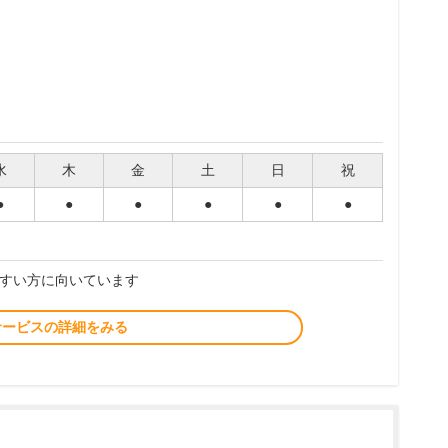
水
木
金
土
日
祝
●
●
●
●
●
●
すい方に向いています
サービスの詳細をみる