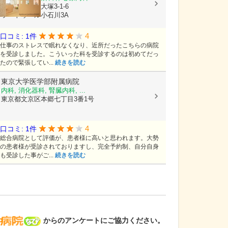
東京都文京区大塚3-1-6
ラ・トゥール小石川3A
4
口コミ: 1件
仕事のストレスで眠れなくなり、近所だったこちらの病院
を受診しました。こういった科を受診するのは初めてだっ
たので緊張してい...
続きを読む
東京大学医学部附属病院
内科, 消化器科, 腎臓内科, ...
東京都文京区本郷七丁目3番1号
4
口コミ: 1件
総合病院として評価が、患者様に高いと思われます。大勢
の患者様が受診されておりますし、完全予約制、自分自身
も受診した事がご...
続きを読む
病院なび
からのアンケートにご協力ください。