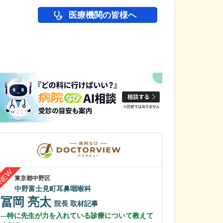
医療機関の皆様へ
医師(ドクター)の
東京都中野区
東京都世田谷区
中野富士見町耳鼻咽喉科
駒沢皮膚科クリ
冨岡 亮太
清水 顕
院長
取材記事
院
特に先生が力を入れている診療について教えて
貴院で受けられ