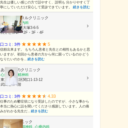
先生は優しい感じの方で話やすく、説明も 分かりやすく丁
寧にしていただけ安心して受診できています。
続きを読む
小石川メンタルクリニック
精神科, 心療内科
東京都文京区大塚3-6-5
白井ビル1F・2F・3F・4F
5
口コミ: 3件
信頼出来ます。 もちろん患者と先生との相性もあるかと思
いますが、初回から患者の方から何に困っているのかどう
なりたいのかを...
続きを読む
あんず心のクリニック
心療内科, 精神科
東京都文京区関口1-13-12
武田ビル4階
4.33
口コミ: 3件
仕事のため鬱症状になり受診したのですが、小さな事から
本当に熱心に話を聞いてくださり感謝しています。人の痛
みがわかる先生だ...
続きを読む
めぐみクリニック
児童精神科, 精神科, 心療内科