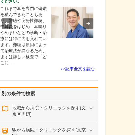
ください。
膚科から教えて
これまで耳を専門に研鑽
皮膚に関するあ
を積んできたこともあ
悩みに幅広く対
り、難聴や突発性難聴、
とを基本方針と
中耳炎をはじめ、耳鳴り
す。そのなかで
やめまいなどの診断・治
ましん、ニキビ
療には特に力を入れてい
ー性皮膚炎、尋
ます。難聴は原因によっ
癬、円形脱毛症
て治療法が異なるため、
疱症といった難
まずは詳しい検査で「ど
膚疾患には特に
こに…
てい…
>>記事全文を読む
別の条件で検索
地域から病院・クリニックを探す(文
京区周辺)
駅から病院・クリニックを探す(文京