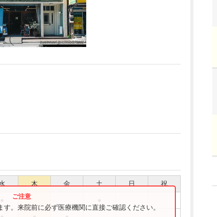
水
木
金
土
日
祝
●
●
ります。来院前に必ず医療機関に直接ご確認ください。
●
●
●