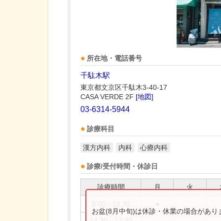
所在地・電話番号
千駄木駅
東京都文京区千駄木3-40-17
CASA VERDE 2F
[地図]
03-6314-5944
診療科目
漢方内科
内科
心療内科
診療/受付時間・休診日
診療時間
月
火
9:00～12:30
●
お盆(8月中旬)は休診・休業の場合があ
14:30～17:30