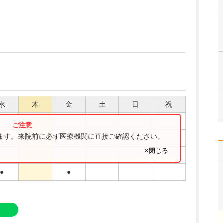
水
木
金
土
日
祝
ります。来院前に必ず医療機関に直接ご確認ください。
●
●
●
×閉じる
●
●