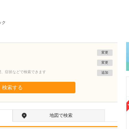
ック
変更
変更
門、症状などで検索できます
追加
検索する
東京都江東区
クリニック東陽町
地図で検索
新井 豪佑
院長
取材記事
医師を志したきっかけをお聞かせください。