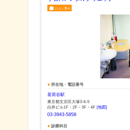
3
口コミ
件
所在地・電話番号
茗荷谷駅
東京都文京区大塚3-6-5
白井ビル1F・2F・3F・4F
[地図]
03-3943-5858
診療科目