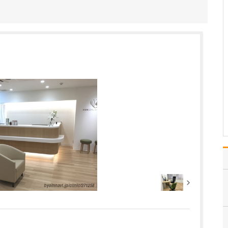
私は子どもの頃から、周
囲の人たちを喜ばせたい
とか、人の役に立ちたい
という気持ちが強かった
んです。そういった職業
はさまざまありますが、
特に医師に魅力を感じた
のは、家族が病気になっ
たときの体験が大きかっ
た…
>>記事全文を読む