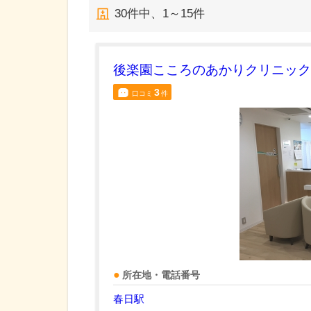
30
件中、
1～15件
後楽園こころのあかりクリニック
3
口コミ
件
所在地・電話番号
春日駅