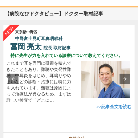
【病院なびドクタビュー】ドクター取材記事
東京都中野区
中野富士見町耳鼻咽喉科
冨岡 亮太
院長
取材記事
特に先生が力を入れている診療について教えてください。
これまで耳を専門に研鑽を積んで
きたこともあり、難聴や突発性難
聴、中耳炎をはじめ、耳鳴りやめ
まいなどの診断・治療には特に力
を入れています。難聴は原因によ
って治療法が異なるため、まずは
詳しい検査で「どこに…
>>記事全文を読む