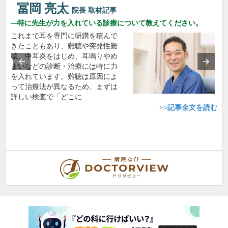
冨岡 亮太
院長
取材記事
特に先生が力を入れている診療について教えてください。
これまで耳を専門に研鑽を積んで
きたこともあり、難聴や突発性難
聴、中耳炎をはじめ、耳鳴りやめ
まいなどの診断・治療には特に力
を入れています。難聴は原因によ
って治療法が異なるため、まずは
詳しい検査で「どこに…
>>記事全文を読む