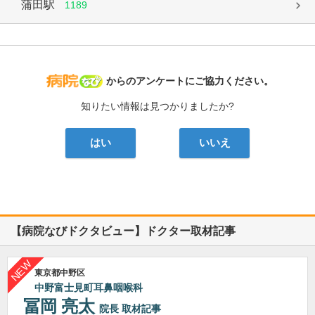
蒲田駅
1189
病院なび
からのアンケートにご協力ください。
知りたい情報は見つかりましたか?
はい
いいえ
【病院なびドクタビュー】ドクター取材記事
東京都中野区
中野富士見町耳鼻咽喉科
冨岡 亮太
院長
取材記事