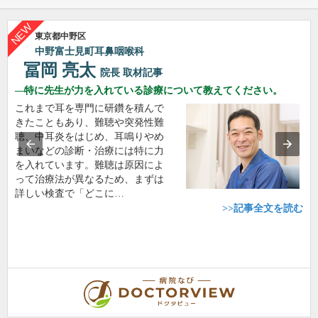
東京都中野区
中野富士見町耳鼻咽喉科
冨岡 亮太
院長
取材記事
特に先生が力を入れている診療について教えてください。
これまで耳を専門に研鑽を積んで
きたこともあり、難聴や突発性難
聴、中耳炎をはじめ、耳鳴りやめ
まいなどの診断・治療には特に力
を入れています。難聴は原因によ
って治療法が異なるため、まずは
詳しい検査で「どこに…
>>記事全文を読む