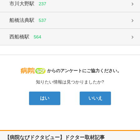
市川大野駅
237
船橋法典駅
537
西船橋駅
564
病院なび
からのアンケートにご協力ください。
知りたい情報は見つかりましたか?
はい
いいえ
【病院なびドクタビュー】ドクター取材記事