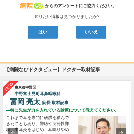
病院なび
からのアンケートにご協力ください。
知りたい情報は見つかりましたか?
はい
いいえ
【病院なびドクタビュー】ドクター取材記事
東京都中野区
中野富士見町耳鼻咽喉科
冨岡 亮太
院長
取材記事
特に先生が力を入れている診療について教えてください。
これまで耳を専門に研鑽を積んで
きたこともあり、難聴や突発性難
聴、中耳炎をはじめ、耳鳴りやめ