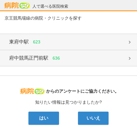
病院なび
人で選べる医院検索
京王競馬場線の病院・クリニックを探す
東府中駅
623
府中競馬正門前駅
636
病院なび
からのアンケートにご協力ください。
知りたい情報は見つかりましたか?
はい
いいえ