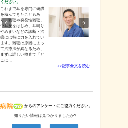
ください。
さい。
これまで耳を専門に研鑽
私が大切にして
を積んできたこともあ
は、患者さんの
り、難聴や突発性難聴、
確に診断し、で
中耳炎をはじめ、耳鳴り
短時間で適切な
やめまいなどの診断・治
なげることです
療には特に力を入れてい
性中耳炎、急性
ます。難聴は原因によっ
炎、急性咽頭喉
て治療法が異なるため、
性扁桃炎といっ
まずは詳しい検査で「ど
鼻・のどの急性
こに…
痛みや発…
>>記事全文を読む
病院なび
からのアンケートにご協力ください。
知りたい情報は見つかりましたか?