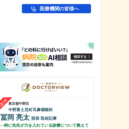
医療機関の皆様へ
医師(ドクター)の
東京都中野区
神奈川県相模原市緑
中野富士見町耳鼻咽喉科
橋本タワー耳鼻
冨岡 亮太
竹田 昌彦
院長
取材記事
特に先生が力を入れている診療について教えて
日々の診療で心