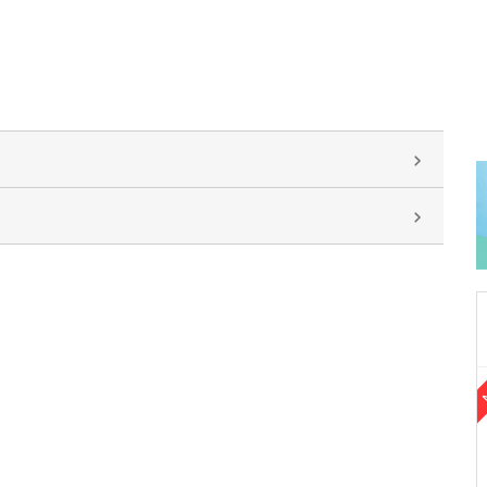
東京都江東区
たかすな内科・胃腸内科クリニック
高砂 憲一
院長
取材記事
今後の展望と、読者へのメッセージをお願いし