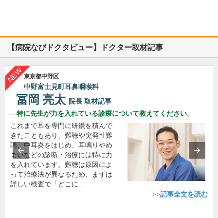
【病院なびドクタビュー】ドクター取材記事
東京都中野区
中野富士見町耳鼻咽喉科
冨岡 亮太
院長
取材記事
特に先生が力を入れている診療について教えてください。
これまで耳を専門に研鑽を積んで
きたこともあり、難聴や突発性難
聴、中耳炎をはじめ、耳鳴りやめ
まいなどの診断・治療には特に力
を入れています。難聴は原因によ
って治療法が異なるため、まずは
詳しい検査で「どこに…
>>記事全文を読む