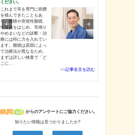
ください。
器疾患の診療に
これまで耳を専門に研鑽
当院の外来診療
を積んできたこともあ
熱などの一般内
り、難聴や突発性難聴、
ら生活習慣病、
中耳炎をはじめ、耳鳴り
視鏡診療まで、
やめまいなどの診断・治
野に対応してい
療には特に力を入れてい
らに、創傷処置
ます。難聴は原因によっ
鼠径ヘルニア、
て治療法が異なるため、
瘍、褥瘡、痔ろ
まずは詳しい検査で「ど
手術や治療にも
こに…
おり…
>>記事全文を読む
病院なび
からのアンケートにご協力ください。
知りたい情報は見つかりましたか?