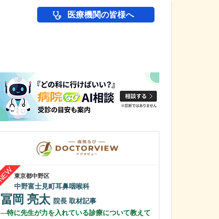
医療機関の皆様へ
医師(ドクター)の
東京都中野区
茨城県下妻市
中野富士見町耳鼻咽喉科
平間病院
冨岡 亮太
中野 正和
院長
取材記事
特に先生が力を入れている診療について教えて
貴院の外来では