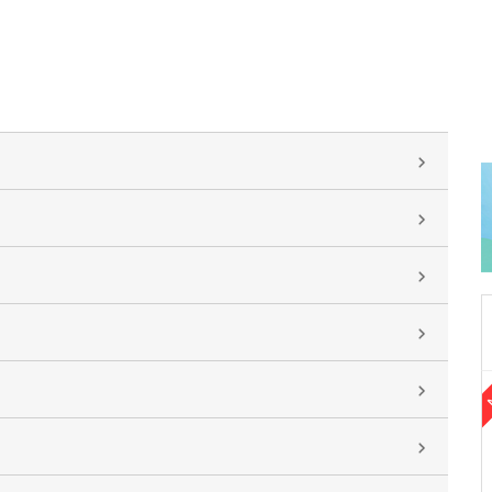
群馬県佐波郡玉村町
よねもと整形外科 リウマチ・骨粗しょう症クリニ
ック
米本 由木夫
院長
取材記事