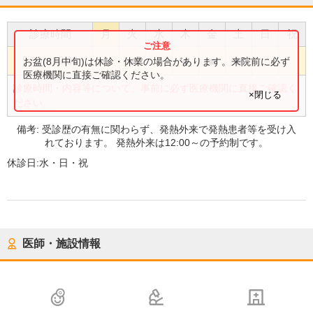
診療時間
月
火
水
木
金
土
日
祝
●
●
●
●
●
9:00
〜
12:00
お盆(8月中旬)は休診・休業の場合があります。来院前に必ず
医療機関に直接ご確認ください。
診療時間・内容等について、事前に必ず医療機関に直接ご確認く
×閉じる
ださい。
備考:
受診歴の有無に関わらず、発熱外来で発熱患者等を受け入
れております。 発熱外来は12:00～の予約制です。
休診日:
水・日・祝
医師・施設情報