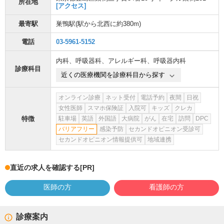
所在地
[アクセス]
最寄駅
巣鴨駅
(駅から
北西に約380m
)
電話
03-5961-5152
内科
、
呼吸器科
、
アレルギー科
、
呼吸器内科
診療科目
近くの医療機関を診療科目から探す
オンライン診療
ネット受付
電話予約
夜間
日祝
女性医師
スマホ保険証
入院可
キッズ
クレカ
特徴
駐車場
英語
外国語
大病院
がん
在宅
訪問
DPC
バリアフリー
感染予防
セカンドオピニオン受診可
セカンドオピニオン情報提供可
地域連携
直近の求人を確認する
[PR]
医師の方
看護師の方
診療案内