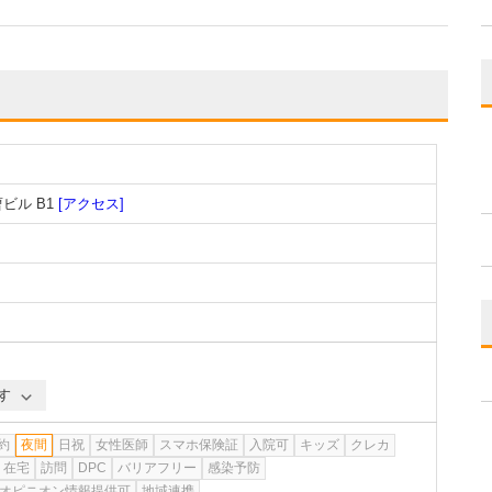
ビル B1
[アクセス]
す
約
夜間
日祝
女性医師
スマホ保険証
入院可
キッズ
クレカ
在宅
訪問
DPC
バリアフリー
感染予防
オピニオン情報提供可
地域連携