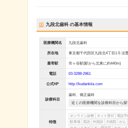
九段北歯科
の基本情報
医療機関名
九段北歯科
所在地
東京都千代田区九段北4丁目1-5 法曹
最寄駅
市ヶ谷駅
(駅から
北東に約440m
)
電話
03-3288-2961
公式HP
http://kudankita.com
歯科
、
矯正歯科
診療科目
近くの医療機関を診療科目から探
オンライン診療
ネット受付
電話予
特徴
駐車場
英語
外国語
大病院
がん
セカンドオピニオン受診可
セカンド