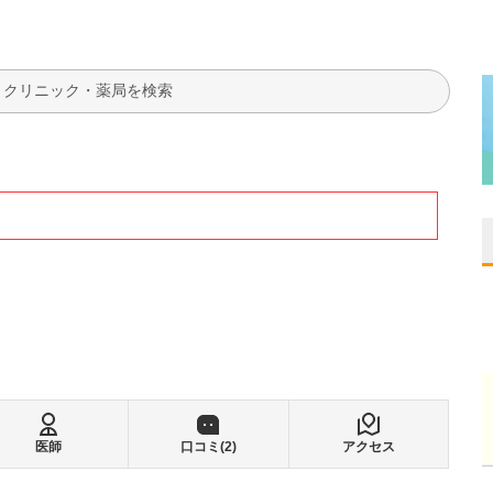
検索
医師
口コミ(
2
)
アクセス