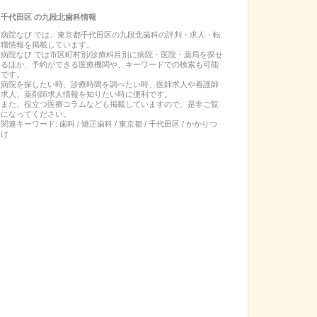
千代田区
の
九段北歯科
情報
病院なび では、
東京都
千代田区
の
九段北歯科
の
評判・求人・転
職
情報を掲載しています。
病院なび では市区町村別/診療科目別に病院・医院・薬局を探せ
るほか、予約ができる医療機関や、キーワードでの検索も可能
です。
病院を探したい時、診療時間を調べたい時、医師求人や看護師
求人、薬剤師求人情報を知りたい時に便利です。
また、役立つ医療コラムなども掲載していますので、是非ご覧
になってください。
関連キーワード:
歯科 / 矯正歯科 / 東京都 / 千代田区 / かかりつ
け