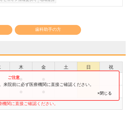
歯科助手の方
水
木
金
土
日
祝
●
●
●
す。来院前に必ず医療機関に直接ご確認ください。
●
●
●
×閉じる
療機関に直接ご確認ください。