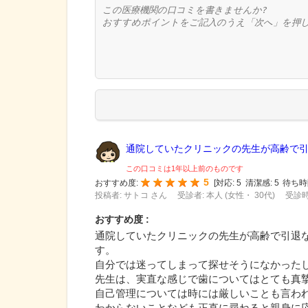
通院していたクリニックの先生が高齢で引退
この口コミは1年以上前のものです
5
おすすめ度:
[
対応:
5
清潔感:
5
待ち時
投稿者: サトコ さん
受診者: 本人 (女性・ 30代)
受診時
おすすめ度 :
通院していたクリニックの先生が高齢で引退
す。
自分では迷ってしまって探せそうになかった
先生は、実直な感じで歯についてはとても真
自己管理については時には厳しいことも言わ
わからないことなども正直に尋ねると親身に