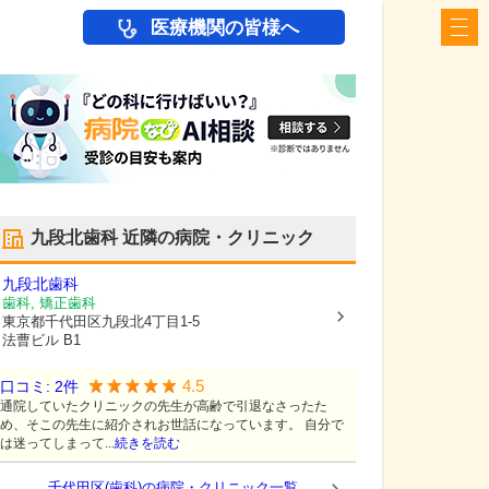
医療機関の皆様へ
九段北歯科
近隣の病院・クリニック
九段北歯科
歯科, 矯正歯科
東京都千代田区
九段北4丁目1-5
法曹ビル B1
4.5
口コミ:
2
件
通院していたクリニックの先生が高齢で引退なさったた
め、そこの先生に紹介されお世話になっています。 自分で
は迷ってしまって...
続きを読む
千代田区(歯科)の病院・クリニック一覧