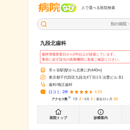
病院なび
人で選べる医院検索
九段北歯科
最終情報更新日から5年以上が経過しています。
事前に必ず該当の医療機関に直接ご確認ください。
市ヶ谷駅
(駅から
北東に約440m
)
東京都千代田区九段北4丁目1-5 法曹ビル B1
歯科
矯正歯科
口コミ:
2
件
4.50
※
2
2
32
アクセス数
7月
:
6月
:
過去12ヶ月:
医院トップ
診療案内