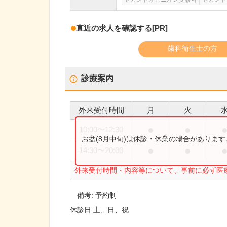
直近の求人を確認する
[PR]
歯科衛生士の方
診療案内
外来受付時間
月
火
●
●
10:00
〜
12:30
お盆(8月中旬)は休診・休業の場合がありま
●
●
14:30
〜
20:00
外来受付時間・内容等について、事前に必ず医
備考:
予約制
休診日:
土、日、祝