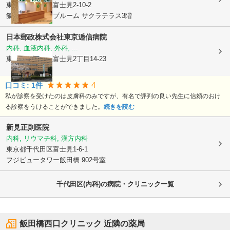
東京都千代田区
富士見2-10-2
飯田橋グラン・ブルーム サクラテラス3階
日本郵政株式会社
東京逓信病院
内科, 血液内科, 外科, ...
東京都千代田区
富士見2丁目14-23
4
口コミ:
1
件
私が診察を受けたのは皮膚科のみですが、有名で評判の良い先生に信頼のおけ
る診察をうけることができました。
続きを読む
新見正則医院
内科, リウマチ科, 漢方内科
東京都千代田区
富士見1-6-1
フジビュータワー飯田橋 902号室
千代田区(内科)の病院・クリニック一覧
飯田橋西口クリニック
近隣の薬局