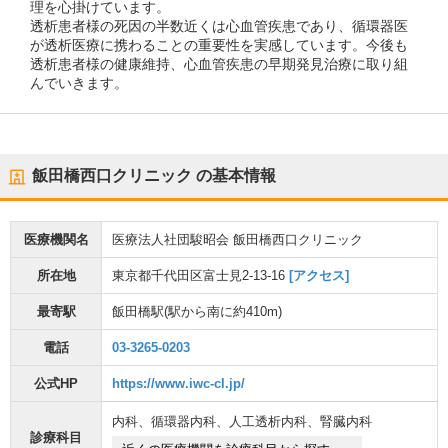
理を心掛けています。
透析患者様の死因の半数近くは心血管疾患であり、循環器医
が透析医療に携わることの重要性を実感しています。今後も
透析患者様の健康維持、心血管疾患の早期発見治療に取り組
んでいきます。
飯田橋西口クリニック
の基本情報
医療機関名
医療法人社団駿昭会 飯田橋西口クリニック
所在地
東京都千代田区富士見2-13-16
[アクセス]
最寄駅
飯田橋駅
(駅から
南に約410m
)
電話
03-3265-0203
公式HP
https://www.iwc-cl.jp/
内科
、
循環器内科
、
人工透析内科
、
腎臓内科
診療科目