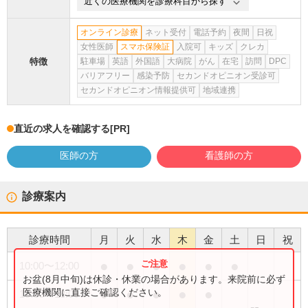
近くの医療機関を診療科目から探す
オンライン診療
ネット受付
電話予約
夜間
日祝
女性医師
スマホ保険証
入院可
キッズ
クレカ
特徴
駐車場
英語
外国語
大病院
がん
在宅
訪問
DPC
バリアフリー
感染予防
セカンドオピニオン受診可
セカンドオピニオン情報提供可
地域連携
直近の求人を確認する
[PR]
医師の方
看護師の方
診療案内
診療時間
月
火
水
木
金
土
日
祝
●
●
●
●
●
●
10:00
〜
12:00
お盆(8月中旬)は休診・休業の場合があります。来院前に必ず
●
●
●
●
●
医療機関に直接ご確認ください。
15:00
〜
18:00