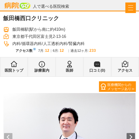
病院なび
人で選べる医院検索
飯田橋西口クリニック
飯田橋駅
(駅から
南に約410m
)
東京都千代田区富士見2-13-16
内科
循環器内科
人工透析内科
腎臓内科
※
12
12
233
アクセス数
7月
:
6月
:
過去12ヶ月:
医院トップ
診療案内
医師
口コミ(
0
)
アクセス
医療機関からの
メッセージあり