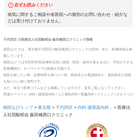
必ずお読みください
病気に関するご相談や各医院への個別のお問い合わせ・紹介な
どは受け付けておりません。
千代田区
の
医療法人社団駿昭会 飯田橋西口クリニック
情報
病院なび では、
東京都
千代田区
の
飯田橋西口クリニック
の
評判・求人・転職
情報を掲
載しています。
病院なび では市区町村別/診療科目別に病院・医院・薬局を探せるほか、予約ができる
医療機関や、キーワードでの検索も可能です。
病院を探したい時、診療時間を調べたい時、医師求人や看護師求人、薬剤師求人情報
を知りたい時に便利です。
また、役立つ医療コラムなども掲載していますので、是非ご覧になってください。
関連キーワード:
内科 / 循環器内科 / 人工透析内科 / 腎臓内科 / クリニック / かかりつけ
病院なびトップ
>
東京都
>
千代田区
>
内科
循環器内科
... >
医療法
人社団駿昭会 飯田橋西口クリニック