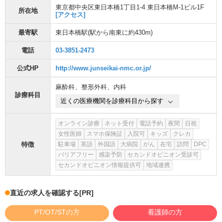
東京都中央区東日本橋1丁目1-4 東日本橋M-1ビル1F
所在地
[アクセス]
最寄駅
東日本橋駅
(駅から
南東に約430m
)
電話
03-3851-2473
公式HP
http://www.junseikai-nmc.or.jp/
麻酔科
、
整形外科
、
内科
診療科目
近くの医療機関を診療科目から探す
オンライン診療
ネット受付
電話予約
夜間
日祝
女性医師
スマホ保険証
入院可
キッズ
クレカ
特徴
駐車場
英語
外国語
大病院
がん
在宅
訪問
DPC
バリアフリー
感染予防
セカンドオピニオン受診可
セカンドオピニオン情報提供可
地域連携
直近の求人を確認する
[PR]
PT/OT/STの方
看護師の方