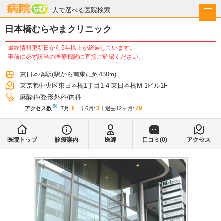
病院なび
人で選べる医院検索
日本橋むらやまクリニック
最終情報更新日から5年以上が経過しています。
事前に必ず該当の医療機関に直接ご確認ください。
東日本橋駅
(駅から
南東に約430m
)
東京都中央区東日本橋1丁目1-4 東日本橋M-1ビル1F
麻酔科
整形外科
内科
※
6
3
79
アクセス数
7月
:
6月
:
過去12ヶ月:
医院トップ
診療案内
医師
口コミ(
0
)
アクセス