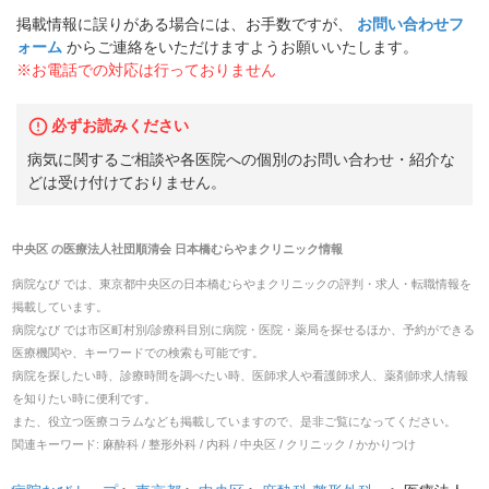
掲載情報に誤りがある場合には、お手数ですが、
お問い合わせフ
ォーム
からご連絡をいただけますようお願いいたします。
※お電話での対応は行っておりません
必ずお読みください
病気に関するご相談や各医院への個別のお問い合わせ・紹介な
どは受け付けておりません。
中央区
の
医療法人社団順清会 日本橋むらやまクリニック
情報
病院なび では、
東京都
中央区
の
日本橋むらやまクリニック
の
評判・求人・転職
情報を
掲載しています。
病院なび では市区町村別/診療科目別に病院・医院・薬局を探せるほか、予約ができる
医療機関や、キーワードでの検索も可能です。
病院を探したい時、診療時間を調べたい時、医師求人や看護師求人、薬剤師求人情報
を知りたい時に便利です。
また、役立つ医療コラムなども掲載していますので、是非ご覧になってください。
関連キーワード:
麻酔科 / 整形外科 / 内科 / 中央区 / クリニック / かかりつけ