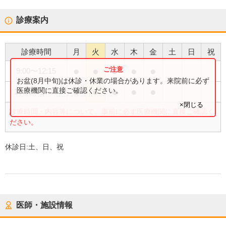
診療案内
診療時間
月
火
水
木
金
土
日
祝
●
●
●
●
●
9:00
〜
12:15
お盆(8月中旬)は休診・休業の場合があります。来院前に必ず
●
●
●
●
●
医療機関に直接ご確認ください。
15:00
〜
17:15
×閉じる
診療時間・内容等について、事前に必ず医療機関に直接ご確認く
ださい。
休診日:
土、日、祝
医師・施設情報