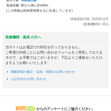
最寄り駅:
馬喰横山駅
直線距離: 駅から
南に約440m
(この情報は経緯度情報を元に生成しています)
情報更新日時:
2025年
12月
(医療機関ID:
451
)
医療機関・薬局 の方へ
当サイトはお電話での対応を行っておりません。
ご希望の内容ごとにお問い合わせフォームをご用意しておりま
すので、お手数ではございますが、下記よりご連絡をいただけ
ますようお願いいたします。
掲載情報の修正・追加・削除のお問い合わせ
上記以外のお問い合わせ
病院なび
からのアンケートにご協力ください。