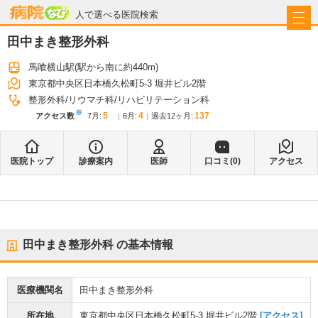
病院なび
人で選べる医院検索
田中まき整形外科
馬喰横山駅
(駅から
南に約440m
)
東京都中央区日本橋久松町5-3 堀井ビル2階
整形外科
リウマチ科
リハビリテーション科
※
5
4
137
アクセス数
7月
:
6月
:
過去12ヶ月:
医院トップ
診療案内
医師
口コミ(
0
)
アクセス
田中まき整形外科
の基本情報
医療機関名
田中まき整形外科
所在地
東京都中央区日本橋久松町5-3 堀井ビル2階
[アクセス]