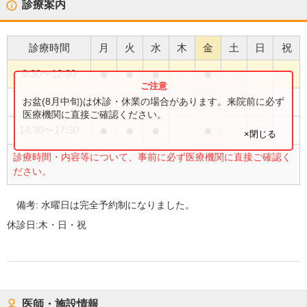
診療案内
診療時間
月
火
水
木
金
土
日
祝
●
●
●
●
9:30
〜
12:30
●
お盆(8月中旬)は休診・休業の場合があります。来院前に必ず
9:30
〜
13:00
医療機関に直接ご確認ください。
●
●
●
●
14:30
〜
17:30
×閉じる
診療時間・内容等について、事前に必ず医療機関に直接ご確認く
ださい。
備考:
水曜日は完全予約制になりました。
休診日:
木・日・祝
医師・施設情報