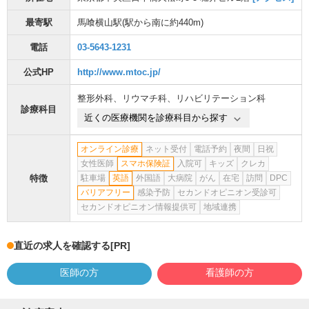
最寄駅
馬喰横山駅
(駅から
南に約440m
)
電話
03-5643-1231
公式HP
http://www.mtoc.jp/
整形外科
、
リウマチ科
、
リハビリテーション科
診療科目
近くの医療機関を診療科目から探す
オンライン診療
ネット受付
電話予約
夜間
日祝
女性医師
スマホ保険証
入院可
キッズ
クレカ
特徴
駐車場
英語
外国語
大病院
がん
在宅
訪問
DPC
バリアフリー
感染予防
セカンドオピニオン受診可
セカンドオピニオン情報提供可
地域連携
直近の求人を確認する
[PR]
医師の方
看護師の方