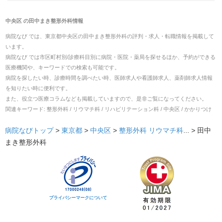
中央区
の
田中まき整形外科
情報
病院なび では、
東京都
中央区
の
田中まき整形外科
の
評判・求人・転職
情報を掲載して
います。
病院なび では市区町村別/診療科目別に病院・医院・薬局を探せるほか、予約ができる
医療機関や、キーワードでの検索も可能です。
病院を探したい時、診療時間を調べたい時、医師求人や看護師求人、薬剤師求人情報
を知りたい時に便利です。
また、役立つ医療コラムなども掲載していますので、是非ご覧になってください。
関連キーワード:
整形外科 / リウマチ科 / リハビリテーション科 / 中央区 / かかりつけ
病院なびトップ
>
東京都
>
中央区
>
整形外科
リウマチ科
... >
田中
まき整形外科
プライバシーマークについて