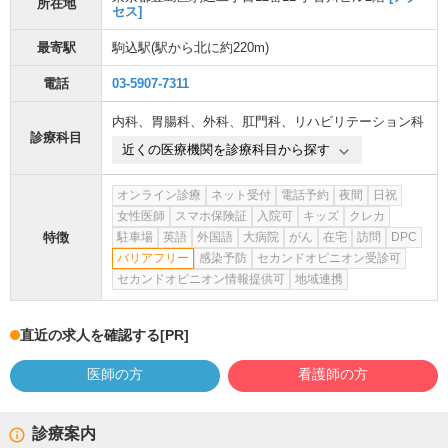
所在地
セス]
最寄駅
駒込駅
(駅から
北に約220m
)
電話
03-5907-7311
内科
、
胃腸科
、
外科
、
肛門科
、
リハビリテーション科
診療科目
近くの医療機関を診療科目から探す
オンライン診療
ネット受付
電話予約
夜間
日祝
女性医師
スマホ保険証
入院可
キッズ
クレカ
特徴
駐車場
英語
外国語
大病院
がん
在宅
訪問
DPC
バリアフリー
感染予防
セカンドオピニオン受診可
セカンドオピニオン情報提供可
地域連携
直近の求人を確認する
[PR]
医師の方
看護師の方
診療案内