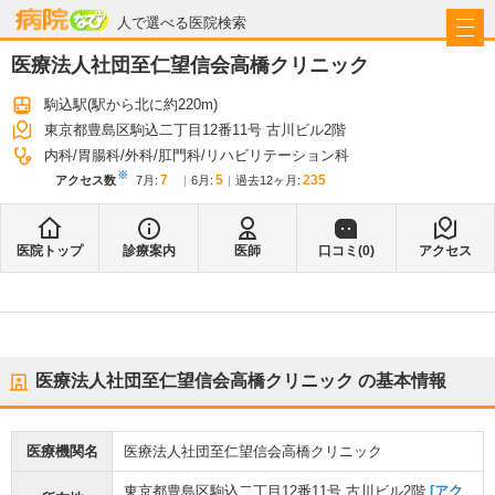
病院なび
人で選べる医院検索
医療法人社団至仁望信会高橋クリニック
駒込駅
(駅から
北に約220m
)
東京都豊島区駒込二丁目12番11号 古川ビル2階
内科
胃腸科
外科
肛門科
リハビリテーション科
※
7
5
235
アクセス数
7月
:
6月
:
過去12ヶ月:
医院トップ
診療案内
医師
口コミ(
0
)
アクセス
医療法人社団至仁望信会高橋クリニック
の基本情報
医療機関名
医療法人社団至仁望信会高橋クリニック
東京都豊島区駒込二丁目12番11号 古川ビル2階
[アク