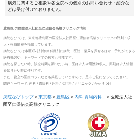
病気に関するご相談や各医院への個別のお問い合わせ・紹介な
どは受け付けておりません。
豊島区
の
医療法人社団至仁望信会高橋クリニック
情報
病院なび では、
東京都
豊島区
の
医療法人社団至仁望信会高橋クリニック
の
評判・求
人・転職
情報を掲載しています。
病院なび では市区町村別/診療科目別に病院・医院・薬局を探せるほか、予約ができる
医療機関や、キーワードでの検索も可能です。
病院を探したい時、診療時間を調べたい時、医師求人や看護師求人、薬剤師求人情報
を知りたい時に便利です。
また、役立つ医療コラムなども掲載していますので、是非ご覧になってください。
関連キーワード:
内科 / 胃腸科 / 外科 / 肛門科 / クリニック / かかりつけ
病院なびトップ
>
東京都
>
豊島区
>
内科
胃腸内科
... >
医療法人社
団至仁望信会高橋クリニック