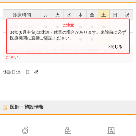
診療時間
月
火
水
木
金
土
日
祝
●
●
●
●
●
9:00
〜
13:00
お盆(8月中旬)は休診・休業の場合があります。来院前に必ず
●
●
●
●
医療機関に直接ご確認ください。
15:00
〜
18:30
×閉じる
診療時間・内容等について、事前に必ず医療機関に直接ご確認く
ださい。
休診日:
水・日・祝
医師・施設情報