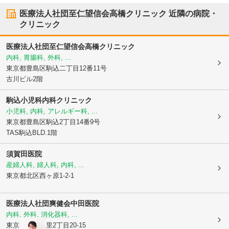
医療法人社団至仁望信会高橋クリニック
近隣の病院・
クリニック
医療法人社団至仁望信会高橋クリニック
内科, 胃腸科, 外科, ...
東京都豊島区
駒込二丁目12番11号
古川ビル2階
駒込小児科内科クリニック
小児科, 内科, アレルギー科, ...
東京都豊島区
駒込2丁目14番9号
TAS駒込BLD.1階
須賀田医院
産婦人科, 婦人科, 内科, ...
東京都北区
西ヶ原1-2-1
医療法人社団爽健会
中田医院
内科, 外科, 消化器科, ...
東京都北区
中里2丁目20-15