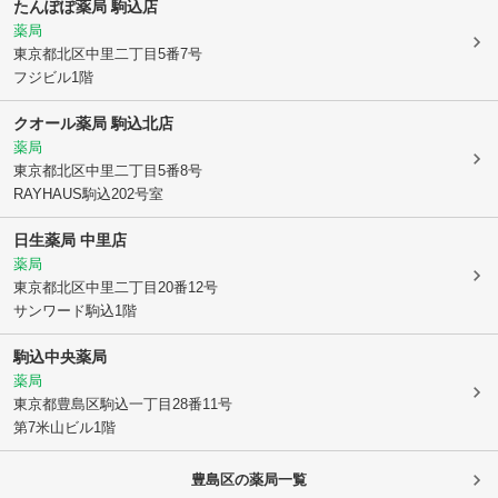
たんぽぽ薬局 駒込店
薬局
東京都北区
中里二丁目5番7号
フジビル1階
クオール薬局 駒込北店
薬局
東京都北区
中里二丁目5番8号
RAYHAUS駒込202号室
日生薬局 中里店
薬局
東京都北区
中里二丁目20番12号
サンワード駒込1階
駒込中央薬局
薬局
東京都豊島区
駒込一丁目28番11号
第7米山ビル1階
豊島区
の薬局一覧