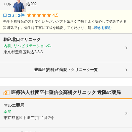
パルシティ駒込202
4.5
口コミ:
2
件
先生も看護師の方も受付いただいた方も気さくで感じよく安心して受診できる
雰囲気です。先生は丁寧に症状を解説してくださり、処...
続きを読む
駒込北口クリニック
内科, リハビリテーション科
東京都豊島区
駒込2-3-6
豊島区(内科)の病院・クリニック一覧
医療法人社団至仁望信会高橋クリニック
近隣の薬局
マルエ薬局
薬局
東京都北区
中里二丁目1番2号