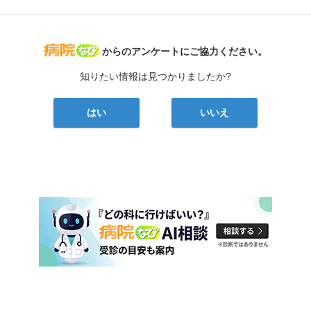
病院なび
からのアンケートにご協力ください。
知りたい情報は見つかりましたか?
はい
いいえ