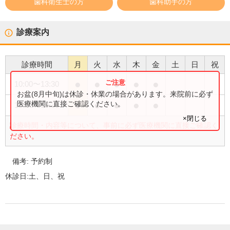
歯科衛生士の方
歯科助手の方
診療案内
診療時間
月
火
水
木
金
土
日
祝
●
●
●
●
●
10:00
〜
13:30
お盆(8月中旬)は休診・休業の場合があります。来院前に必ず
●
●
●
●
●
医療機関に直接ご確認ください。
15:00
〜
19:30
×閉じる
診療時間・内容等について、事前に必ず医療機関に直接ご確認く
ださい。
備考:
予約制
休診日:
土、日、祝