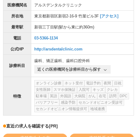
医療機関名
アルスデンタルクリニック
所在地
東京都新宿区新宿2-16-9 竹屋ビル3F
[アクセス]
最寄駅
新宿三丁目駅
(駅から
東に約360m
)
電話
03-5366-1134
公式HP
http://arsdentalclinic.com
歯科
、
矯正歯科
、
歯科口腔外科
診療科目
近くの医療機関を診療科目から探す
オンライン診療
ネット受付
電話予約
夜間
日祝
女性医師
スマホ保険証
入院可
キッズ
クレカ
特徴
駐車場
英語
外国語
大病院
がん
在宅
訪問
DPC
バリアフリー
感染予防
セカンドオピニオン受診可
セカンドオピニオン情報提供可
地域連携
直近の求人を確認する
[PR]