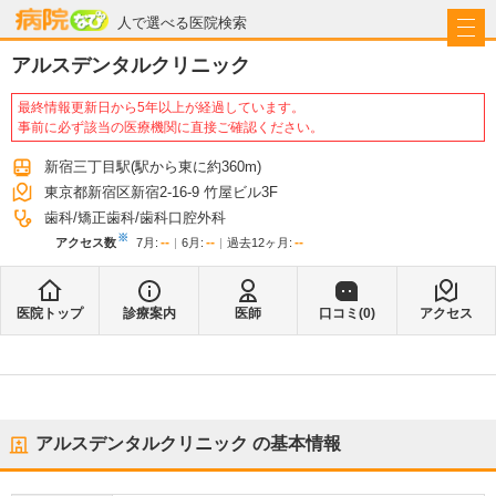
病院なび
人で選べる医院検索
アルスデンタルクリニック
最終情報更新日から5年以上が経過しています。
事前に必ず該当の医療機関に直接ご確認ください。
新宿三丁目駅
(駅から
東に約360m
)
東京都新宿区新宿2-16-9 竹屋ビル3F
歯科
矯正歯科
歯科口腔外科
※
--
--
--
アクセス数
7月
:
6月
:
過去12ヶ月:
医院トップ
診療案内
医師
口コミ(
0
)
アクセス
アルスデンタルクリニック
の基本情報