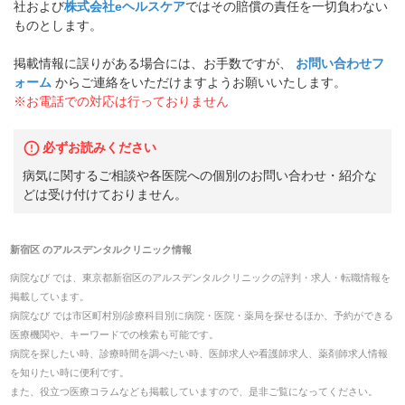
社および
株式会社eヘルスケア
ではその賠償の責任を一切負わない
ものとします。
掲載情報に誤りがある場合には、お手数ですが、
お問い合わせフ
ォーム
からご連絡をいただけますようお願いいたします。
※お電話での対応は行っておりません
必ずお読みください
病気に関するご相談や各医院への個別のお問い合わせ・紹介な
どは受け付けておりません。
新宿区
の
アルスデンタルクリニック
情報
病院なび では、
東京都
新宿区
の
アルスデンタルクリニック
の
評判・求人・転職
情報を
掲載しています。
病院なび では市区町村別/診療科目別に病院・医院・薬局を探せるほか、予約ができる
医療機関や、キーワードでの検索も可能です。
病院を探したい時、診療時間を調べたい時、医師求人や看護師求人、薬剤師求人情報
を知りたい時に便利です。
また、役立つ医療コラムなども掲載していますので、是非ご覧になってください。