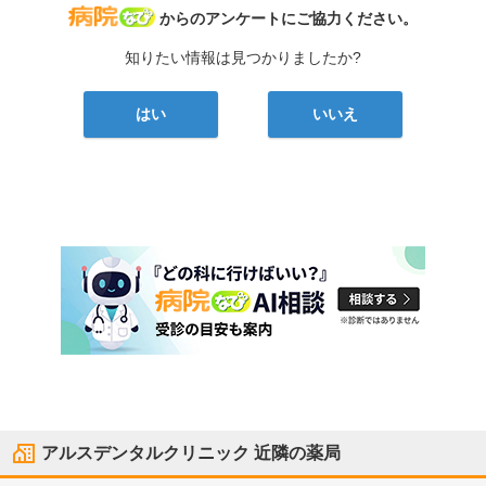
病院なび
からのアンケートにご協力ください。
知りたい情報は見つかりましたか?
はい
いいえ
アルスデンタルクリニック
近隣の薬局