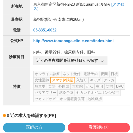
東京都新宿区新宿4-2-23 新四curumuビル9階
[アクセ
所在地
ス]
最寄駅
新宿駅
(駅から
南東に約260m
)
電話
03-3351-0032
公式HP
http://www.tomonaga-clinic.com/index.html
内科
、
循環器科
、
糖尿病内科
、
眼科
診療科目
近くの医療機関を診療科目から探す
オンライン診療
ネット受付
電話予約
夜間
日祝
女性医師
スマホ保険証
入院可
キッズ
クレカ
特徴
駐車場
英語
外国語
大病院
がん
在宅
訪問
DPC
バリアフリー
感染予防
セカンドオピニオン受診可
セカンドオピニオン情報提供可
地域連携
直近の求人を確認する
[PR]
医師の方
看護師の方