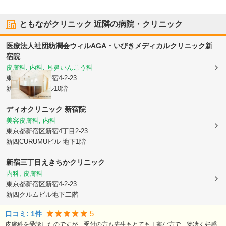
ともながクリニック
近隣の病院・クリニック
医療法人社団紡潤会
ウィルAGA・いびきメディカルクリニック新
宿院
皮膚科, 内科, 耳鼻いんこう科
東京都新宿区
新宿4-2-23
新四curumuビル10階
ディオクリニック 新宿院
美容皮膚科, 内科
東京都新宿区
新宿4丁目2-23
新四CURUMUビル 地下1階
新宿三丁目えきちかクリニック
内科, 皮膚科
東京都新宿区
新宿4-2-23
新四クルムビル地下二階
5
口コミ:
1
件
皮膚科を受診したのですが、受付の方も先生もとても丁寧な方で、物凄く好感