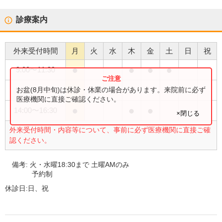
診療案内
外来受付時間
月
火
水
木
金
土
日
祝
●
●
●
●
9:00
〜
11:30
●
●
お盆(8月中旬)は休診・休業の場合があります。来院前に必ず
9:00
〜
18:30
医療機関に直接ご確認ください。
●
●
●
14:00
〜
16:30
×閉じる
外来受付時間・内容等について、事前に必ず医療機関に直接ご確
認ください。
備考:
火・水曜18:30まで 土曜AMのみ
予約制
休診日:
日、祝