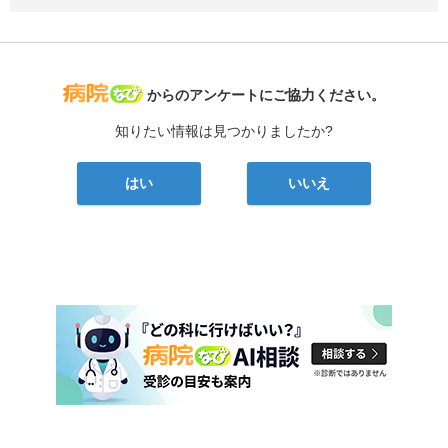
病院なび
からのアンケートにご協力ください。
知りたい情報は見つかりましたか?
はい
いいえ