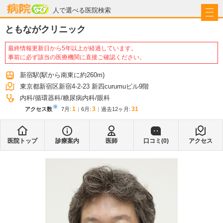
病院なび
人で選べる医院検索
ともながクリニック
最終情報更新日から5年以上が経過しています。
事前に必ず該当の医療機関に直接ご確認ください。
新宿駅
(駅から
南東に約260m
)
東京都新宿区新宿4-2-23 新四curumuビル9階
内科
循環器科
糖尿病内科
眼科
※
1
3
31
アクセス数
7月
:
6月
:
過去12ヶ月:
医院トップ
診療案内
医師
口コミ(
0
)
アクセス