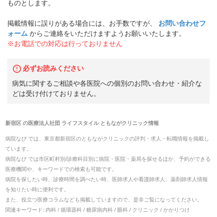
ものとします。
掲載情報に誤りがある場合には、お手数ですが、
お問い合わせフ
ォーム
からご連絡をいただけますようお願いいたします。
※お電話での対応は行っておりません
必ずお読みください
病気に関するご相談や各医院への個別のお問い合わせ・紹介な
どは受け付けておりません。
新宿区
の
医療法人社団 ライフスタイル ともながクリニック
情報
病院なび では、
東京都
新宿区
の
ともながクリニック
の
評判・求人・転職
情報を掲載し
ています。
病院なび では市区町村別/診療科目別に病院・医院・薬局を探せるほか、予約ができる
医療機関や、キーワードでの検索も可能です。
病院を探したい時、診療時間を調べたい時、医師求人や看護師求人、薬剤師求人情報
を知りたい時に便利です。
また、役立つ医療コラムなども掲載していますので、是非ご覧になってください。
関連キーワード:
内科 / 循環器科 / 糖尿病内科 / 眼科 / クリニック / かかりつけ