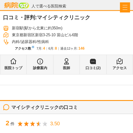
病院なび
人で選べる医院検索
口コミ・評判:
マイシティクリニック
新宿駅
(駅から
北東に約350m
)
東京都新宿区新宿3-25-10 當山ビル6階
内科
泌尿器科
性病科
※
4
8
146
アクセス数
7月
:
6月
:
過去12ヶ月:
医院トップ
診療案内
医師
口コミ(
2
)
アクセス
マイシティクリニック
の口コミ
2
3.50
件