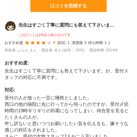
口コミを投稿する
先生はすごく丁寧に質問にも答えて下さいま...
この口コミは1年以上前のものです
4
おすすめ度:
[
対応:
1
清潔感:
5
待ち時間:
1
]
投稿者: ふらん さん
受診者: 本人 (女性・ 30代)
受診時期: 2014年
おすすめ度
:
先生はすごく丁寧に質問にも答えて下さいます。が、受付ス
タッフの対応に不満です。
対応
:
受付の人が放った一言に唖然としました。
西口の他の病院に先に行ってから伺ったのですが、受付〆切
時間の19時ギリギリの到着になってしまい、待合室を見ると
たくさんの人が。
申し訳ないと思いつつお願いしたい旨を伝えるも、嫌そうな
感じの対応をされました。
さらに、受付の女性スタッフ2人がこう言いました。