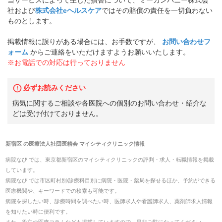
社および
株式会社eヘルスケア
ではその賠償の責任を一切負わない
ものとします。
掲載情報に誤りがある場合には、お手数ですが、
お問い合わせフ
ォーム
からご連絡をいただけますようお願いいたします。
※お電話での対応は行っておりません
必ずお読みください
病気に関するご相談や各医院への個別のお問い合わせ・紹介な
どは受け付けておりません。
新宿区
の
医療法人社団医精会 マイシティクリニック
情報
病院なび では、
東京都
新宿区
の
マイシティクリニック
の
評判・求人・転職
情報を掲載
しています。
病院なび では市区町村別/診療科目別に病院・医院・薬局を探せるほか、予約ができる
医療機関や、キーワードでの検索も可能です。
病院を探したい時、診療時間を調べたい時、医師求人や看護師求人、薬剤師求人情報
を知りたい時に便利です。
また、役立つ医療コラムなども掲載していますので、是非ご覧になってください。