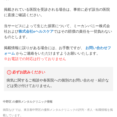
掲載されている医院を受診される場合は、事前に必ず該当の医院
に直接ご確認ください。
当サービスによって生じた損害について、ミーカンパニー株式会
社および
株式会社eヘルスケア
ではその賠償の責任を一切負わない
ものとします。
掲載情報に誤りがある場合には、お手数ですが、
お問い合わせフ
ォーム
からご連絡をいただけますようお願いいたします。
※お電話での対応は行っておりません
必ずお読みください
病気に関するご相談や各医院への個別のお問い合わせ・紹介な
どは受け付けておりません。
中野区
の
優和メンタルクリニック
情報
病院なび では、
東京都
中野区
の
優和メンタルクリニック
の
評判・求人・転職
情報を掲
載しています。