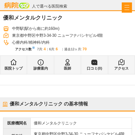
病院なび
人で選べる医院検索
優和メンタルクリニック
中野駅
(駅から
南に約160m
)
東京都中野区中野3-34-30 ニューフナバシヤビル4階
心療内科
精神科
内科
※
4
6
70
アクセス数
7月
:
6月
:
過去12ヶ月:
医院トップ
診療案内
医師
口コミ(
0
)
アクセス
優和メンタルクリニック
の基本情報
医療機関名
優和メンタルクリニック
東京都中野区中野3-34-30 ニューフナバシヤビル4階