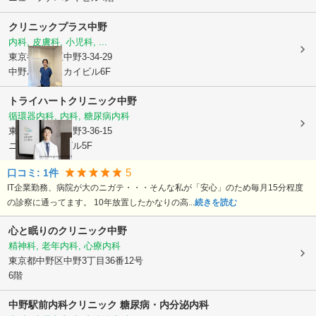
クリニックプラス中野
内科, 皮膚科, 小児科, ...
東京都中野区
中野3-34-29
中野パールスカイビル6F
トライハートクリニック中野
循環器内科, 内科, 糖尿病内科
東京都中野区
中野3-36-15
ニュークリアビル5F
5
口コミ:
1
件
IT企業勤務、病院が大のニガテ・・・そんな私が「安心」のため毎月15分程度
の診察に通ってます。 10年放置したかなりの高...
続きを読む
心と眠りのクリニック中野
精神科, 老年内科, 心療内科
東京都中野区
中野3丁目36番12号
6階
中野駅前内科クリニック 糖尿病・内分泌内科