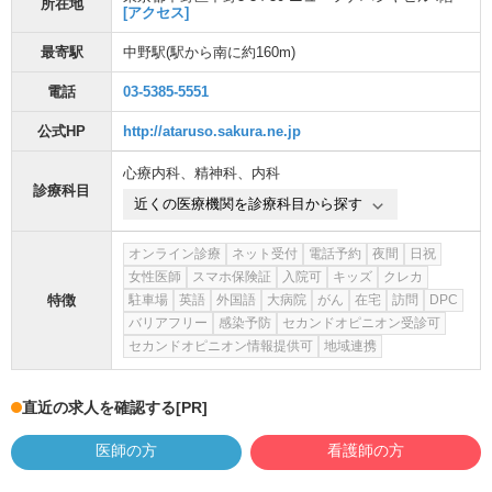
所在地
[アクセス]
最寄駅
中野駅
(駅から
南に約160m
)
電話
03-5385-5551
公式HP
http://ataruso.sakura.ne.jp
心療内科
、
精神科
、
内科
診療科目
近くの医療機関を診療科目から探す
オンライン診療
ネット受付
電話予約
夜間
日祝
女性医師
スマホ保険証
入院可
キッズ
クレカ
特徴
駐車場
英語
外国語
大病院
がん
在宅
訪問
DPC
バリアフリー
感染予防
セカンドオピニオン受診可
セカンドオピニオン情報提供可
地域連携
直近の求人を確認する
[PR]
医師の方
看護師の方