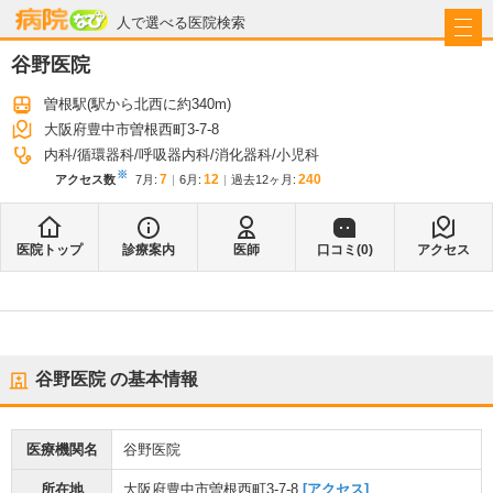
病院なび
人で選べる医院検索
谷野医院
曽根駅
(駅から
北西に約340m
)
大阪府豊中市曽根西町3-7-8
内科
循環器科
呼吸器内科
消化器科
小児科
※
7
12
240
アクセス数
7月
:
6月
:
過去12ヶ月:
医院トップ
診療案内
医師
口コミ(
0
)
アクセス
谷野医院
の基本情報
医療機関名
谷野医院
所在地
大阪府豊中市曽根西町3-7-8
[アクセス]