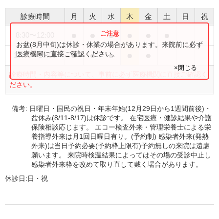
診療時間
月
火
水
木
金
土
日
祝
●
●
●
●
●
●
8:30
〜
12:00
お盆(8月中旬)は休診・休業の場合があります。来院前に必ず
●
●
●
●
●
医療機関に直接ご確認ください。
17:00
〜
19:00
×閉じる
診療時間・内容等について、事前に必ず医療機関に直接ご確認く
ださい。
備考:
日曜日・国民の祝日・年末年始(12月29日から1週間前後)・
盆休み(8/11-8/17)は休診です。 在宅医療・健診結果や介護
保険相談応じます。 エコー検査外来・管理栄養士による栄
養指導外来は月1回日曜日有り。(予約制) 感染者外来(発熱
外来)は当日予約必要(予約枠上限有)予約無しの来院は遠慮
願います。 来院時検温結果によってはその場の受診中止し
感染者外来枠を改めて取り直して戴く場合があります。
休診日:
日・祝