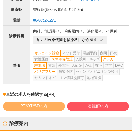
最寄駅
曽根駅
(駅から
北西に約340m
)
電話
06-6852-1271
内科
、
循環器科
、
呼吸器内科
、
消化器科
、
小児科
診療科目
近くの医療機関を診療科目から探す
オンライン診療
ネット受付
電話予約
夜間
日祝
女性医師
スマホ保険証
入院可
キッズ
クレカ
特徴
駐車場
英語
外国語
大病院
がん
在宅
訪問
DPC
バリアフリー
感染予防
セカンドオピニオン受診可
セカンドオピニオン情報提供可
地域連携
直近の求人を確認する
[PR]
PT/OT/STの方
看護師の方
診療案内