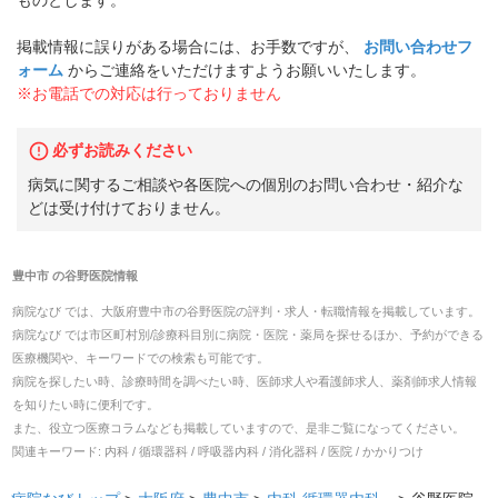
ものとします。
掲載情報に誤りがある場合には、お手数ですが、
お問い合わせフ
ォーム
からご連絡をいただけますようお願いいたします。
※お電話での対応は行っておりません
必ずお読みください
病気に関するご相談や各医院への個別のお問い合わせ・紹介な
どは受け付けておりません。
豊中市
の
谷野医院
情報
病院なび では、
大阪府
豊中市
の
谷野医院
の
評判・求人・転職
情報を掲載しています。
病院なび では市区町村別/診療科目別に病院・医院・薬局を探せるほか、予約ができる
医療機関や、キーワードでの検索も可能です。
病院を探したい時、診療時間を調べたい時、医師求人や看護師求人、薬剤師求人情報
を知りたい時に便利です。
また、役立つ医療コラムなども掲載していますので、是非ご覧になってください。
関連キーワード:
内科 / 循環器科 / 呼吸器内科 / 消化器科 / 医院 / かかりつけ