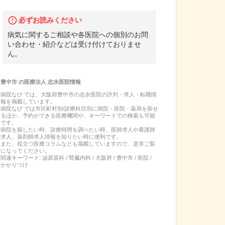
必ずお読みください
病気に関するご相談や各医院への個別のお問
い合わせ・紹介などは受け付けておりませ
ん。
豊中市
の
医療法人 志水医院
情報
病院なび では、
大阪府
豊中市
の
志水医院
の
評判・求人・転職
情
報を掲載しています。
病院なび では市区町村別/診療科目別に病院・医院・薬局を探せ
るほか、予約ができる医療機関や、キーワードでの検索も可能
です。
病院を探したい時、診療時間を調べたい時、医師求人や看護師
求人、薬剤師求人情報を知りたい時に便利です。
また、役立つ医療コラムなども掲載していますので、是非ご覧
になってください。
関連キーワード:
泌尿器科 / 腎臓内科 / 大阪府 / 豊中市 / 医院 /
かかりつけ