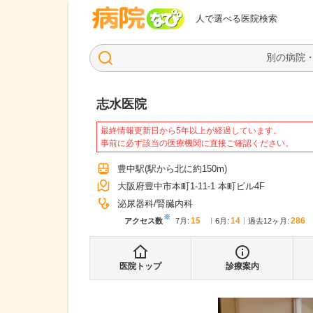
病院なび
人で選べる医院検索
志水医院
最終情報更新日から5年以上が経過しています。
事前に必ず該当の医療機関に直接ご確認ください。
豊中駅
(駅から
北に約150m
)
大阪府豊中市本町1-11-1 本町ビル4F
泌尿器科
腎臓内科
※
15
14
286
アクセス数
7月
:
6月
:
過去12ヶ月:
医院トップ
診療案内