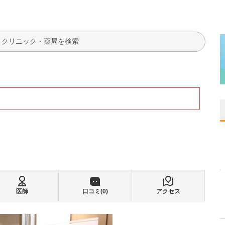
検索
医師
口コミ(
0
)
アクセス