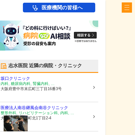
医療機関の皆様へ
志水医院
近隣の病院・クリニック
坂口クリニック
内科, 糖尿病内科, 腎臓内科, ...
大阪府豊中市
末広町三丁目16番3号
医療法人南谷継風会
南谷クリニック
整形外科, リハビリテーション科, 内科, ...
大阪府豊中市
岡町北1丁目2-4