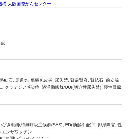
機構 大阪国際がんセンター
会)
路結石
尿道炎
亀頭包皮炎
尿失禁
腎盂腎炎
腎結石
前立腺
ん
クラミジア感染症
過活動膀胱/UUI(切迫性尿失禁)
慢性腎臓
※
いびき/睡眠時無呼吸症候群(SAS)
ED(勃起不全)
排尿障害
性
ルエンザワクチン
細はお問い合わせください。