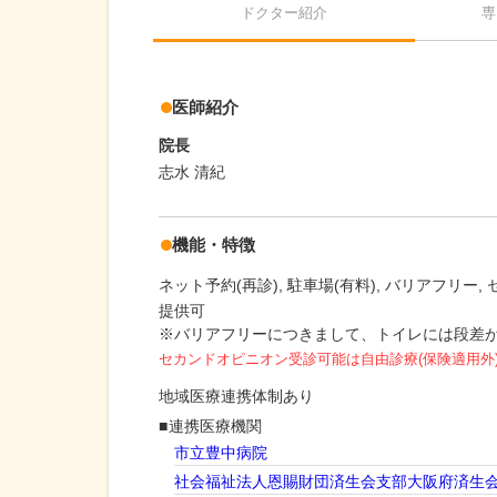
ドクター紹介
専
医師紹介
院長
志水 清紀
機能・特徴
ネット予約(再診)
駐車場(有料)
バリアフリー
提供可
※バリアフリーにつきまして、トイレには段差
セカンドオピニオン受診可能
は自由診療(保険適用外
地域医療連携体制あり
連携医療機関
市立豊中病院
社会福祉法人恩賜財団済生会支部大阪府済生