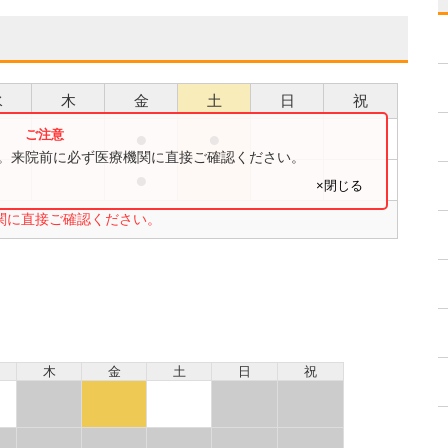
水
木
金
土
日
祝
●
●
●
す。来院前に必ず医療機関に直接ご確認ください。
●
●
×閉じる
関に直接ご確認ください。
木
金
土
日
祝