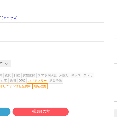
F
[アクセス]
す
約
夜間
日祝
女性医師
スマホ保険証
入院可
キッズ
クレカ
在宅
訪問
DPC
バリアフリー
感染予防
オピニオン情報提供可
地域連携
看護師の方