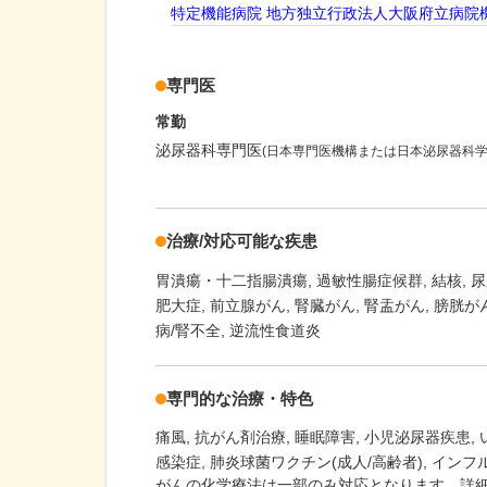
特定機能病院 地方独立行政法人大阪府立病院
専門医
常勤
泌尿器科専門医
(日本専門医機構または日本泌尿器科学
治療/対応可能な疾患
胃潰瘍・十二指腸潰瘍
過敏性腸症候群
結核
尿
肥大症
前立腺がん
腎臓がん
腎盂がん
膀胱が
病/腎不全
逆流性食道炎
専門的な治療・特色
痛風
抗がん剤治療
睡眠障害
小児泌尿器疾患
感染症
肺炎球菌ワクチン(成人/高齢者)
インフ
がんの化学療法は一部のみ対応となります。詳