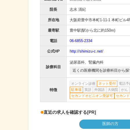
院長
志水 清紀
所在地
大阪府豊中市本町1-11-1 本町ビル4
最寄駅
豊中駅
(駅から
北に約150m
)
電話
06-6855-2334
公式HP
http://shimizu-c.net/
泌尿器科
、
腎臓内科
診療科目
近くの医療機関を診療科目から探
オンライン診療
ネット受付
電話予
特徴
駐車場
英語
外国語
大病院
がん
セカンドオピニオン受診可
セカンド
直近の求人を確認する
[PR]
医師の方