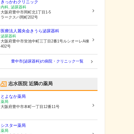
きっかわクリニック
内科, 泌尿器科
大阪府豊中市
岡町北1丁目1-5
ラークスパ岡町202号
医療法人麗央会きうら泌尿器科
泌尿器科
大阪府豊中市
蛍池中町三丁目2番1号ルシオーレA棟
402号
豊中市(泌尿器科)の病院・クリニック一覧
志水医院
近隣の薬局
とよなか薬局
薬局
大阪府豊中市
本町一丁目12番11号
シスター薬局
薬局