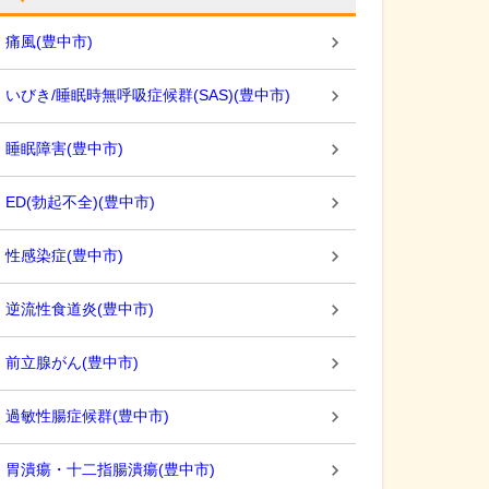
痛風
(
豊中市
)
いびき/睡眠時無呼吸症候群(SAS)
(
豊中市
)
睡眠障害
(
豊中市
)
ED(勃起不全)
(
豊中市
)
性感染症
(
豊中市
)
逆流性食道炎
(
豊中市
)
前立腺がん
(
豊中市
)
過敏性腸症候群
(
豊中市
)
胃潰瘍・十二指腸潰瘍
(
豊中市
)