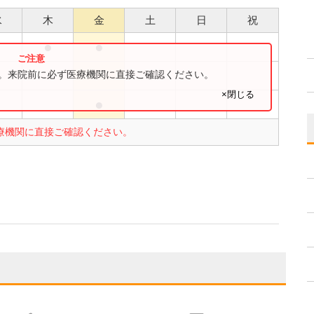
水
木
金
土
日
祝
●
●
●
●
す。来院前に必ず医療機関に直接ご確認ください。
×閉じる
●
●
療機関に直接ご確認ください。