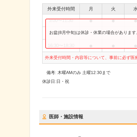
外来受付時間
月
火
●
●
9:00
〜
11:30
お盆(8月中旬)は休診・休業の場合がありま
9:00
〜
12:30
●
●
16:30
〜
18:30
外来受付時間・内容等について、事前に必ず医
備考:
木曜AMのみ 土曜12:30まで
休診日:
日・祝
医師・施設情報