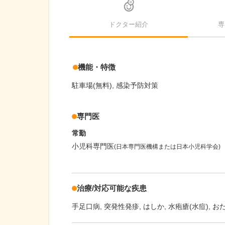
ドクター紹介
専
機能・特徴
駐車場(無料)
感染予防対策
専門医
常勤
小児科専門医
(日本専門医機構または日本小児科学会)
治療/対応可能な疾患
手足口病
突発性発疹
はしか
水疱瘡(水痘)
お