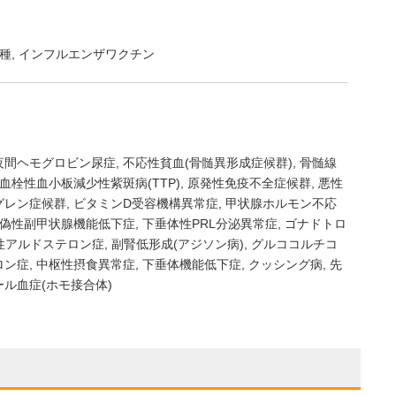
種
インフルエンザワクチン
夜間ヘモグロビン尿症
不応性貧血(骨髄異形成症候群)
骨髄線
血栓性血小板減少性紫斑病(TTP)
原発性免疫不全症候群
悪性
グレン症候群
ビタミンD受容機構異常症
甲状腺ホルモン不応
偽性副甲状腺機能低下症
下垂体性PRL分泌異常症
ゴナドトロ
性アルドステロン症
副腎低形成(アジソン病)
グルココルチコ
ロン症
中枢性摂食異常症
下垂体機能低下症
クッシング病
先
ル血症(ホモ接合体)