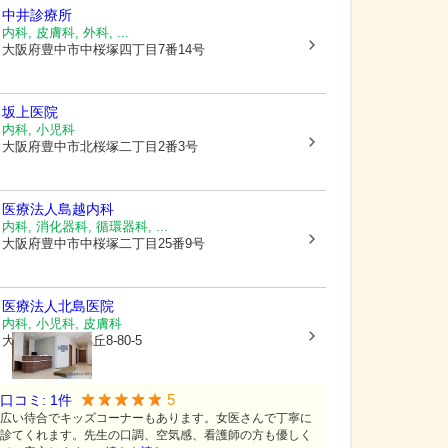
中井診療所
内科, 皮膚科, 外科, ...
大阪府豊中市
中桜塚四丁目7番14号
坂上医院
内科, 小児科
大阪府豊中市
北桜塚二丁目2番3号
医療法人島越内科
内科, 消化器科, 循環器科, ...
大阪府豊中市
中桜塚二丁目25番9号
医療法人
北島医院
内科, 小児科, 皮膚科
大阪府豊中市
旭丘8-80-5
5
口コミ:
1
件
広い待合でキッズコーナーもあります。女医さんで丁寧に
診てくれます。先生の口調、空気感、看護師の方も優しく