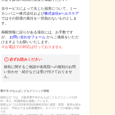
当サービスによって生じた損害について、ミー
カンパニー株式会社および
株式会社eヘルスケア
ではその賠償の責任を一切負わないものとしま
す。
掲載情報に誤りがある場合には、お手数です
が、
お問い合わせフォーム
からご連絡をいただ
けますようお願いいたします。
※お電話での対応は行っておりません
必ずお読みください
病気に関するご相談や各医院への個別のお問
い合わせ・紹介などは受け付けておりませ
ん。
豊中市
の
なんばこどもクリニック
情報
病院なび では、
大阪府
豊中市
の
なんばこどもクリニック
の
評
判・求人・転職
情報を掲載しています。
病院なび では市区町村別/診療科目別に病院・医院・薬局を探せ
るほか、予約ができる医療機関や、キーワードでの検索も可能
です。