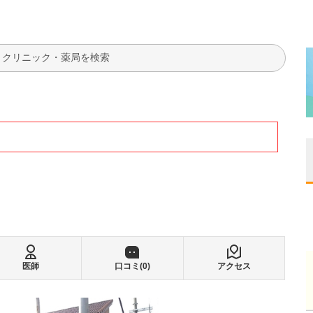
検索
医師
口コミ(
0
)
アクセス