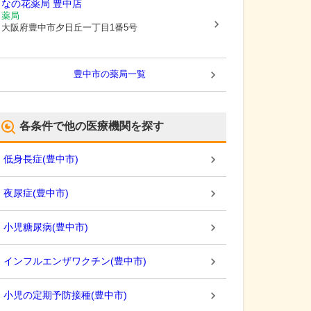
なの花薬局 豊中店
薬局
大阪府豊中市
夕日丘一丁目1番5号
豊中市
の薬局一覧
各条件で他の医療機関を探す
低身長症
(
豊中市
)
夜尿症
(
豊中市
)
小児糖尿病
(
豊中市
)
インフルエンザワクチン
(
豊中市
)
小児の定期予防接種
(
豊中市
)