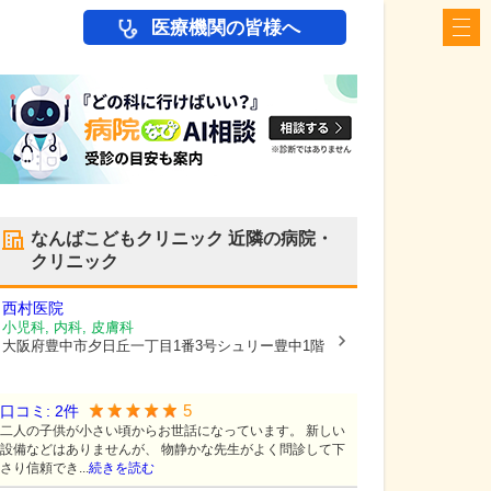
医療機関の皆様へ
なんばこどもクリニック
近隣の病院・
クリニック
西村医院
小児科, 内科, 皮膚科
大阪府豊中市
夕日丘一丁目1番3号シュリー豊中1階
5
口コミ:
2
件
二人の子供が小さい頃からお世話になっています。 新しい
設備などはありませんが、 物静かな先生がよく問診して下
さり信頼でき...
続きを読む