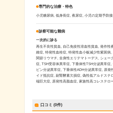
専門的な治療・特色
小児糖尿病
低身長症
夜尿症
小児の定期予防接
診察可能な難病
一次的に診る
再生不良性貧血
自己免疫性溶血性貧血
発作性
維症
特発性血栓症
特発性血小板減少性紫斑病
関節リウマチ
全身性エリテマトーデス
シェー
症
TSH受容体異常症
下垂体性TSH分泌異常症
ピン分泌異常症
下垂体性ADH分泌異常症
原発
イド抵抗症
副腎酵素欠損症
偽性低アルドステ
端巨大症
原発性高脂血症
家族性高コレステロー
口コミ (0件)