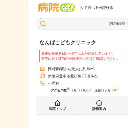
病院なび
人で選べる医院検索
なんばこどもクリニック
最終情報更新日から5年以上が経過しています。
事前に必ず該当の医療機関に直接ご確認ください。
岡町駅
(駅から
北東に約1km
)
大阪府豊中市北桜塚3丁目9-21
小児科
※
3
4
187
アクセス数
7月
:
6月
:
過去12ヶ月:
医院トップ
診療案内