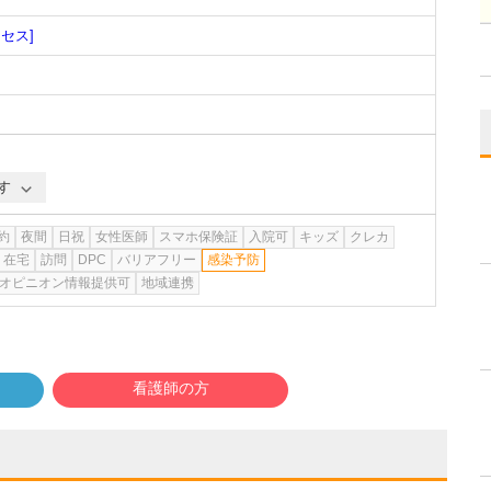
クセス]
す
約
夜間
日祝
女性医師
スマホ保険証
入院可
キッズ
クレカ
在宅
訪問
DPC
バリアフリー
感染予防
オピニオン情報提供可
地域連携
看護師の方