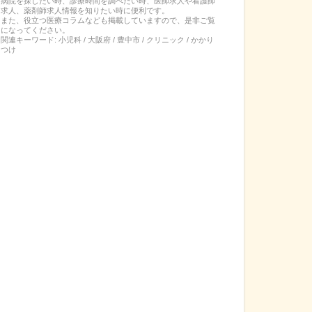
病院を探したい時、診療時間を調べたい時、医師求人や看護師
求人、薬剤師求人情報を知りたい時に便利です。
また、役立つ医療コラムなども掲載していますので、是非ご覧
になってください。
関連キーワード:
小児科 / 大阪府 / 豊中市 / クリニック / かかり
つけ