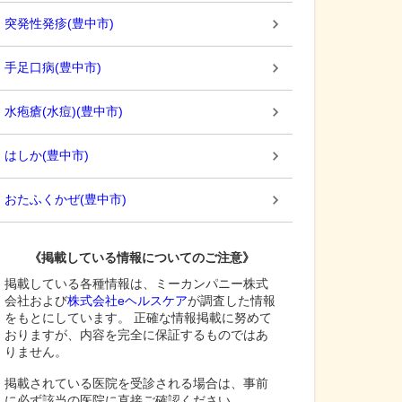
突発性発疹
(
豊中市
)
手足口病
(
豊中市
)
水疱瘡(水痘)
(
豊中市
)
はしか
(
豊中市
)
おたふくかぜ
(
豊中市
)
《掲載している情報についてのご注意》
掲載している各種情報は、ミーカンパニー株式
会社および
株式会社eヘルスケア
が調査した情報
をもとにしています。 正確な情報掲載に努めて
おりますが、内容を完全に保証するものではあ
りません。
掲載されている医院を受診される場合は、事前
に必ず該当の医院に直接ご確認ください。