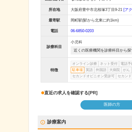
所在地
大阪府豊中市北桜塚3丁目9-21
[ア
最寄駅
岡町駅
(駅から
北東に約1km
)
電話
06-6850-0203
小児科
診療科目
近くの医療機関を診療科目から探
オンライン診療
ネット受付
電話予
特徴
駐車場
英語
外国語
大病院
がん
セカンドオピニオン受診可
セカンド
直近の求人を確認する
[PR]
医師の方
診療案内