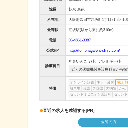
院長
朝永 康徳
所在地
大阪府吹田市江坂町1丁目21-39 土
最寄駅
江坂駅
(駅から
東に約310m
)
電話
06-4861-3387
公式HP
http://tomonaga-ent-clinic.com/
耳鼻いんこう科
、
アレルギー科
診療科目
近くの医療機関を診療科目から探
オンライン診療
ネット受付
電話予
特徴
駐車場
英語
外国語
大病院
がん
セカンドオピニオン受診可
セカンド
直近の求人を確認する
[PR]
医師の方