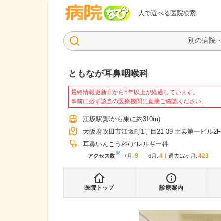
病院なび
人で選べる医院検索
ともなが耳鼻咽喉科
最終情報更新日から5年以上が経過しています。
事前に必ず該当の医療機関に直接ご確認ください。
江坂駅
(駅から
東に約310m
)
大阪府吹田市江坂町1丁目21-39 土泰第一ビル2F
耳鼻いんこう科
アレルギー科
※
9
4
423
アクセス数
7月
:
6月
:
過去12ヶ月:
医院トップ
診療案内