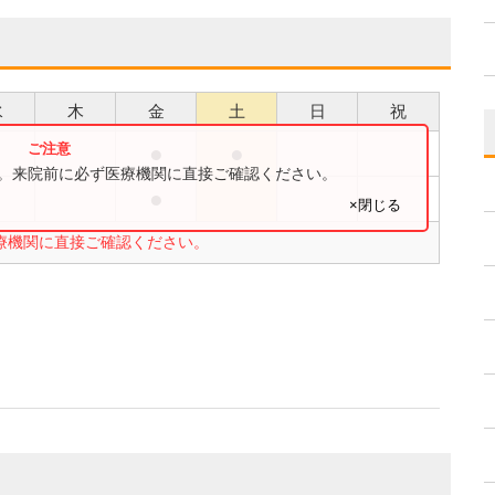
水
木
金
土
日
祝
●
●
●
す。来院前に必ず医療機関に直接ご確認ください。
●
●
×閉じる
療機関に直接ご確認ください。