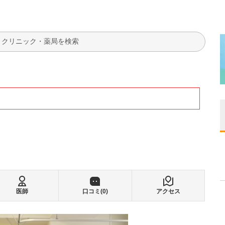
検索
医師
口コミ(
0
)
アクセス