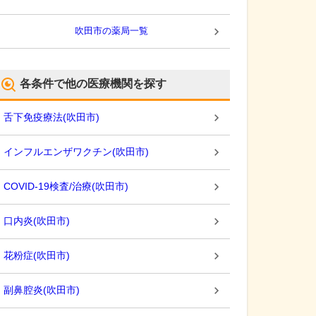
吹田市
の薬局一覧
各条件で他の医療機関を探す
舌下免疫療法
(
吹田市
)
インフルエンザワクチン
(
吹田市
)
COVID-19検査/治療
(
吹田市
)
口内炎
(
吹田市
)
花粉症
(
吹田市
)
副鼻腔炎
(
吹田市
)