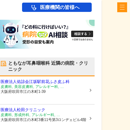
医療機関の皆様へ
ともなが耳鼻咽喉科
近隣の病院・クリ
ニック
医療法人佑諒会
江坂駅前花ふさ皮ふ科
皮膚科, 美容皮膚科, アレルギー科, ...
大阪府吹田市
江の木町1-39
医療法人松田クリニック
皮膚科, 形成外科, アレルギー科, ...
大阪府吹田市
江の木町3番11号第3ロンヂェビル4階