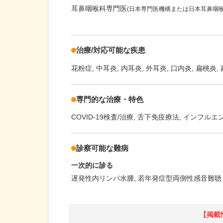
耳鼻咽喉科専門医
(日本専門医機構または日本耳鼻咽
治療/対応可能な疾患
花粉症
中耳炎
内耳炎
外耳炎
口内炎
扁桃炎
専門的な治療・特色
COVID-19検査/治療
舌下免疫療法
インフルエ
診察可能な難病
一次的に診る
遅発性内リンパ水腫
若年発症型両側性感音難聴
【掲載