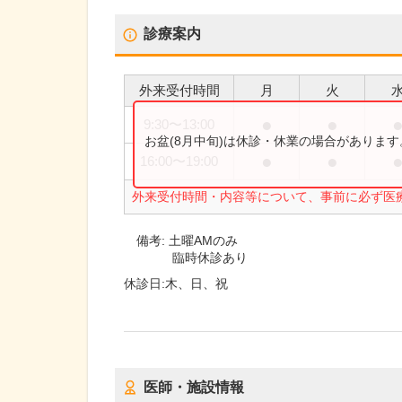
診療案内
外来受付時間
月
火
●
●
9:30
〜
13:00
お盆(8月中旬)は休診・休業の場合がありま
●
●
16:00
〜
19:00
外来受付時間・内容等について、事前に必ず医
備考:
土曜AMのみ
臨時休診あり
休診日:
木、日、祝
医師・施設情報