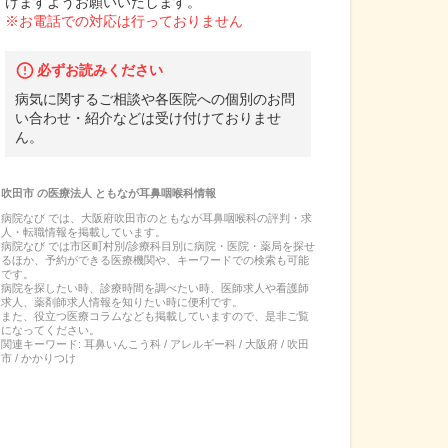
けますようお願いいたします。
※お電話での対応は行っておりません
必ずお読みください
病気に関するご相談や各医院への個別のお問
い合わせ・紹介などは受け付けておりませ
ん。
吹田市
の
医療法人 ともなが耳鼻咽喉科
情報
病院なび では、
大阪府
吹田市
の
ともなが耳鼻咽喉科
の
評判・求
人・転職
情報を掲載しています。
病院なび では市区町村別/診療科目別に病院・医院・薬局を探せ
るほか、予約ができる医療機関や、キーワードでの検索も可能
です。
病院を探したい時、診療時間を調べたい時、医師求人や看護師
求人、薬剤師求人情報を知りたい時に便利です。
また、役立つ医療コラムなども掲載していますので、是非ご覧
になってください。
関連キーワード:
耳鼻いんこう科 / アレルギー科 / 大阪府 / 吹田
市 / かかりつけ