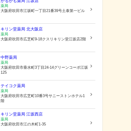
かるがも薬局 江坂店
薬局
大阪府吹田市
江坂町一丁目21番39号土泰第一ビル
キリン堂薬局 北大阪店
薬局
大阪府吹田市
広芝町9-18クスリキリン堂江坂店2階
中野薬局
薬局
大阪府吹田市
垂水町3丁目24-14グリーンコーポ江坂
125
テイコク薬局
薬局
大阪府吹田市
広芝町10番3号サニーストンホテル1
階
キリン堂薬局 江坂西店
薬局
大阪府吹田市
江の木町1-35