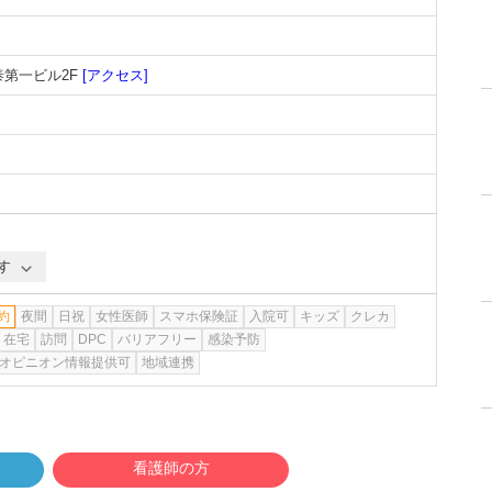
泰第一ビル2F
[アクセス]
す
約
夜間
日祝
女性医師
スマホ保険証
入院可
キッズ
クレカ
在宅
訪問
DPC
バリアフリー
感染予防
オピニオン情報提供可
地域連携
看護師の方