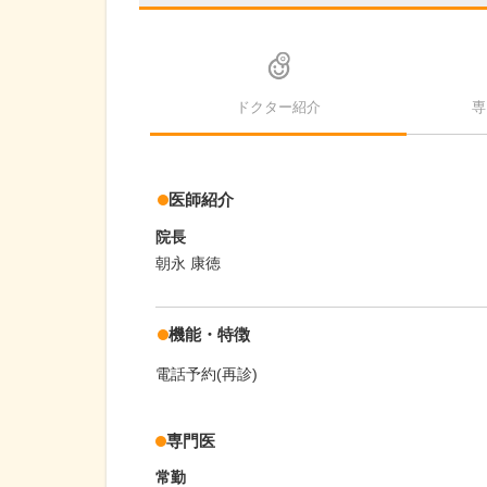
ドクター紹介
専
医師紹介
院長
朝永 康徳
機能・特徴
電話予約(再診)
専門医
常勤