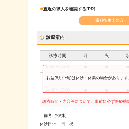
直近の求人を確認する
[PR]
歯科衛生士の方
診療案内
診療時間
月
火
●
●
9:30
〜
12:30
お盆(8月中旬)は休診・休業の場合がありま
14:00
〜
18:00
●
●
14:00
〜
19:00
診療時間・内容等について、事前に必ず医療機
備考:
予約制
休診日:
木、日、祝