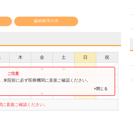
歯科助手の方
水
木
金
土
日
祝
●
●
●
●
す。来院前に必ず医療機関に直接ご確認ください。
×閉じる
●
●
関に直接ご確認ください。