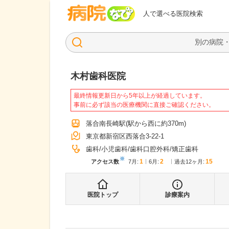
病院なび
人で選べる医院検索
木村歯科医院
最終情報更新日から5年以上が経過しています。
事前に必ず該当の医療機関に直接ご確認ください。
落合南長崎駅
(駅から
西に約370m
)
東京都新宿区西落合3-22-1
歯科
小児歯科
歯科口腔外科
矯正歯科
※
1
2
15
アクセス数
7月
:
6月
:
過去12ヶ月:
医院トップ
診療案内