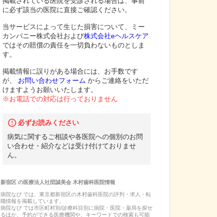
掲載されている医院を受診される場合は、事前
に必ず該当の医院に直接ご確認ください。
当サービスによって生じた損害について、ミー
カンパニー株式会社および
株式会社eヘルスケア
ではその賠償の責任を一切負わないものとしま
す。
掲載情報に誤りがある場合には、お手数です
が、
お問い合わせフォーム
からご連絡をいただ
けますようお願いいたします。
※お電話での対応は行っておりません
必ずお読みください
病気に関するご相談や各医院への個別のお問
い合わせ・紹介などは受け付けておりませ
ん。
新宿区
の
医療法人社団誠美会 木村歯科医院
情報
病院なび では、
東京都
新宿区
の
木村歯科医院
の
評判・求人・転
職
情報を掲載しています。
病院なび では市区町村別/診療科目別に病院・医院・薬局を探せ
るほか、予約ができる医療機関や、キーワードでの検索も可能