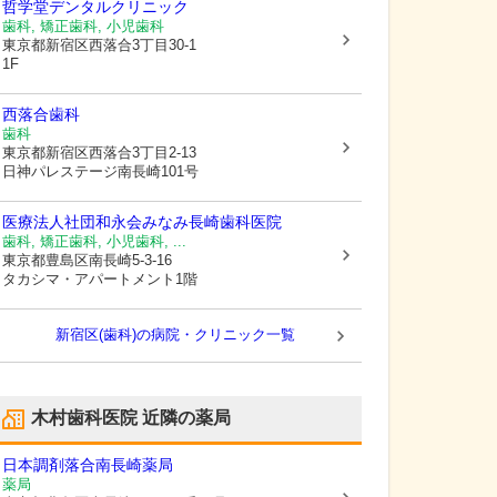
哲学堂デンタルクリニック
歯科, 矯正歯科, 小児歯科
東京都新宿区
西落合3丁目30-1
1F
西落合歯科
歯科
東京都新宿区
西落合3丁目2-13
日神パレステージ南長崎101号
医療法人社団和永会
みなみ長崎歯科医院
歯科, 矯正歯科, 小児歯科, ...
東京都豊島区
南長崎5-3-16
タカシマ・アパートメント1階
新宿区(歯科)の病院・クリニック一覧
木村歯科医院
近隣の薬局
日本調剤落合南長崎薬局
薬局