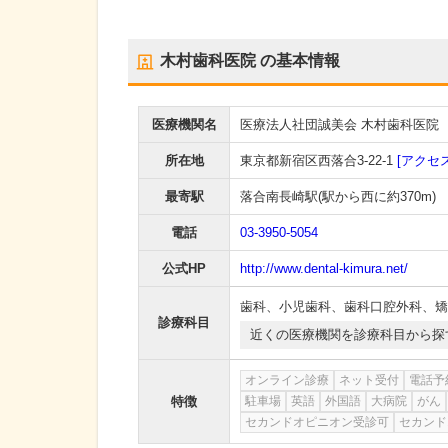
木村歯科医院
の基本情報
医療機関名
医療法人社団誠美会 木村歯科医院
所在地
東京都新宿区西落合3-22-1
[アクセス
最寄駅
落合南長崎駅
(駅から
西に約370m
)
電話
03-3950-5054
公式HP
http://www.dental-kimura.net/
歯科
、
小児歯科
、
歯科口腔外科
、
矯
診療科目
近くの医療機関を診療科目から探
オンライン診療
ネット受付
電話予
特徴
駐車場
英語
外国語
大病院
がん
セカンドオピニオン受診可
セカンド