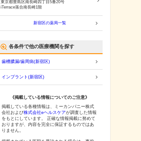
東京都豊島区
南長崎四丁目5番20号
iTerrace落合南長崎1階
新宿区
の薬局一覧
各条件で他の医療機関を探す
歯槽膿漏/歯周病
(
新宿区
)
インプラント
(
新宿区
)
《掲載している情報についてのご注意》
掲載している各種情報は、ミーカンパニー株式
会社および
株式会社eヘルスケア
が調査した情報
をもとにしています。 正確な情報掲載に努めて
おりますが、内容を完全に保証するものではあ
りません。