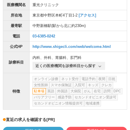
医療機関名
重光クリニック
所在地
東京都中野区本町4丁目1-2
[アクセス]
最寄駅
中野新橋駅
(駅から
北に約230m
)
電話
03-6385-0242
公式HP
http://www.shigecli.com/web/welcome.html
内科
、
外科
、
胃腸科
、
肛門科
診療科目
近くの医療機関を診療科目から探す
オンライン診療
ネット受付
電話予約
夜間
日祝
女性医師
スマホ保険証
入院可
キッズ
クレカ
特徴
駐車場
英語
外国語
大病院
がん
在宅
訪問
DPC
バリアフリー
感染予防
セカンドオピニオン受診可
セカンドオピニオン情報提供可
地域連携
直近の求人を確認する
[PR]