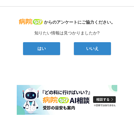
病院なび
からのアンケートにご協力ください。
知りたい情報は見つかりましたか?
はい
いいえ