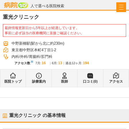
病院なび
人で選べる医院検索
重光クリニック
最終情報更新日から5年以上が経過しています。
事前に必ず該当の医療機関に直接ご確認ください。
中野新橋駅
(駅から
北に約230m
)
東京都中野区本町4丁目1-2
内科
外科
胃腸科
肛門科
※
16
13
194
アクセス数
7月
:
6月
:
過去12ヶ月:
医院トップ
診療案内
医師
口コミ(
0
)
アクセス
重光クリニック
の基本情報