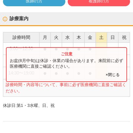
医師の方
看護師の方
診療案内
診療時間
月
火
水
木
金
土
日
祝
●
●
●
●
●
9:00
〜
12:30
●
お盆(8月中旬)は休診・休業の場合があります。来院前に必ず
9:00
〜
15:00
医療機関に直接ご確認ください。
●
●
●
●
●
14:30
〜
19:00
×閉じる
診療時間・内容等について、事前に必ず医療機関に直接ご確認く
ださい。
休診日:
第1・3水曜、日、祝