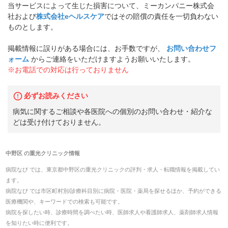
当サービスによって生じた損害について、ミーカンパニー株式会
社および
株式会社eヘルスケア
ではその賠償の責任を一切負わない
ものとします。
掲載情報に誤りがある場合には、お手数ですが、
お問い合わせフ
ォーム
からご連絡をいただけますようお願いいたします。
※お電話での対応は行っておりません
必ずお読みください
病気に関するご相談や各医院への個別のお問い合わせ・紹介な
どは受け付けておりません。
中野区
の
重光クリニック
情報
病院なび では、
東京都
中野区
の
重光クリニック
の
評判・求人・転職
情報を掲載してい
ます。
病院なび では市区町村別/診療科目別に病院・医院・薬局を探せるほか、予約ができる
医療機関や、キーワードでの検索も可能です。
病院を探したい時、診療時間を調べたい時、医師求人や看護師求人、薬剤師求人情報
を知りたい時に便利です。