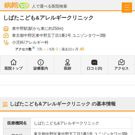
病院なび
人で選べる医院検索
しばたこども&アレルギークリニック
東中野駅
(駅から
東に約250m
)
東京都中野区東中野五丁目1番1号 ユニゾンタワー3階
小児科
アレルギー科
※
--
1
45
アクセス数
7月
:
6月
:
過去12ヶ月:
医院トップ
診療案内
医師
口コミ(
0
)
アクセス
しばたこども&アレルギークリニック
の基本情報
医療機関名
しばたこども&アレルギークリニック
東京都中野区東中野五丁目1番1号 ユニゾンタワー3階