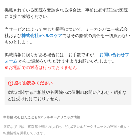
掲載されている医院を受診される場合は、事前に必ず該当の医院
に直接ご確認ください。
当サービスによって生じた損害について、ミーカンパニー株式会
社および
株式会社eヘルスケア
ではその賠償の責任を一切負わない
ものとします。
掲載情報に誤りがある場合には、お手数ですが、
お問い合わせフ
ォーム
からご連絡をいただけますようお願いいたします。
※お電話での対応は行っておりません
必ずお読みください
病気に関するご相談や各医院への個別のお問い合わせ・紹介な
どは受け付けておりません。
中野区
の
しばたこども&アレルギークリニック
情報
病院なび では、
東京都
中野区
の
しばたこども&アレルギークリニック
の
評判・求人・
転職
情報を掲載しています。