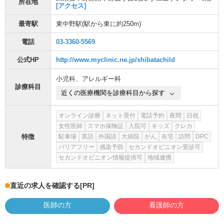
所在地
[アクセス]
最寄駅
東中野駅
(駅から
東に約250m
)
電話
03-3360-5569
公式HP
http://www.myclinic.ne.jp/shibatachild
小児科
、
アレルギー科
診療科目
近くの医療機関を診療科目から探す
オンライン診療
ネット受付
電話予約
夜間
日祝
女性医師
スマホ保険証
入院可
キッズ
クレカ
特徴
駐車場
英語
外国語
大病院
がん
在宅
訪問
DPC
バリアフリー
感染予防
セカンドオピニオン受診可
セカンドオピニオン情報提供可
地域連携
直近の求人を確認する
[PR]
医師の方
看護師の方