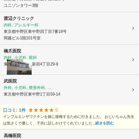
ユニゾンタワー3階
渡辺クリニック
内科, アレルギー科
東京都中野区
東中野四丁目7番18号
岡藤ビル1階101号室
橋爪医院
内科, 小児科, 眼科
東京都新宿区
北新宿4丁目29-9
武医院
外科, 小児科, 整形外科, ...
東京都中野区
東中野1丁目59-14
5
口コミ:
1
件
インフルエンザワクチンを娘に接種するために行きました。 おじいちゃん先生
は気さくで優しく、子供に話しかけてくれていました...
続きを読む
高橋医院