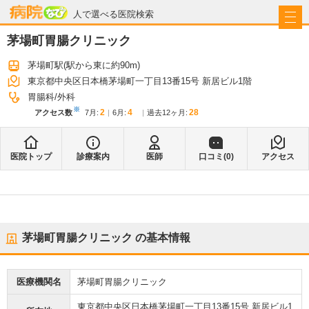
病院なび
人で選べる医院検索
茅場町胃腸クリニック
茅場町駅
(駅から
東に約90m
)
東京都中央区日本橋茅場町一丁目13番15号 新居ビル1階
胃腸科
外科
※
2
4
28
アクセス数
7月
:
6月
:
過去12ヶ月:
医院トップ
診療案内
医師
口コミ(
0
)
アクセス
茅場町胃腸クリニック
の基本情報
医療機関名
茅場町胃腸クリニック
東京都中央区日本橋茅場町一丁目13番15号 新居ビル1