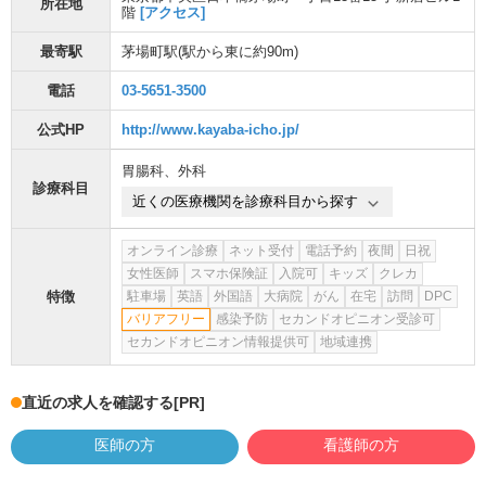
所在地
階
[アクセス]
最寄駅
茅場町駅
(駅から
東に約90m
)
電話
03-5651-3500
公式HP
http://www.kayaba-icho.jp/
胃腸科
、
外科
診療科目
近くの医療機関を診療科目から探す
オンライン診療
ネット受付
電話予約
夜間
日祝
女性医師
スマホ保険証
入院可
キッズ
クレカ
特徴
駐車場
英語
外国語
大病院
がん
在宅
訪問
DPC
バリアフリー
感染予防
セカンドオピニオン受診可
セカンドオピニオン情報提供可
地域連携
直近の求人を確認する
[PR]
医師の方
看護師の方