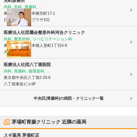
兜町診療所
内科, 外科, 胃腸科, ...
東京都中央区
日本橋兜町17-1
日本橋ロイヤルプラザ101
医療法人社団麗会
整形外科河合クリニック
外科, 整形外科, リハビリテーション科
東京都中央区
日本橋人形町1丁目6-9
大内ビル2階
医療法人社団
八丁堀医院
内科, 胃腸科, 循環器科, ...
東京都中央区
八丁堀2-20-8
八丁堀東急ビル9F
中央区(胃腸科)の病院・クリニック一覧
茅場町胃腸クリニック
近隣の薬局
スギ薬局 茅場町店