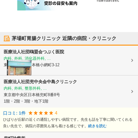
茅場町胃腸クリニック
近隣の病院・クリニック
医療法人社団鴎盟会
つぶく医院
内科, 外科, 消化器外科, ...
東京都中央区
日本橋小網町3-12
医療法人社団兜中央会中島クリニック
内科, 外科, 整形外科, ...
東京都中央区
日本橋兜町8番8号
1階・2階・3階・地下1階
4
口コミ:
1
件
ひばりが丘駅の近くの通院しやすい病院です。先生も話を丁寧に聞いてくれる
良い先生で、病院の雰囲気も落ち着ける感じです。
続きを読む