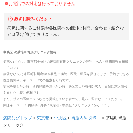
※お電話での対応は行っておりません
必ずお読みください
病気に関するご相談や各医院への個別のお問い合わせ・紹介な
どは受け付けておりません。
中央区
の
茅場町胃腸クリニック
情報
病院なび では、
東京都
中央区
の
茅場町胃腸クリニック
の
評判・求人・転職
情報を掲載
しています。
病院なび では市区町村別/診療科目別に病院・医院・薬局を探せるほか、予約ができる
医療機関や、キーワードでの検索も可能です。
病院を探したい時、診療時間を調べたい時、医師求人や看護師求人、薬剤師求人情報
を知りたい時に便利です。
また、役立つ医療コラムなども掲載していますので、是非ご覧になってください。
関連キーワード:
胃腸科 / 外科 / 東京都 / 中央区 / クリニック / かかりつけ
病院なびトップ
>
東京都
>
中央区
>
胃腸内科
外科
... >
茅場町胃腸
クリニック