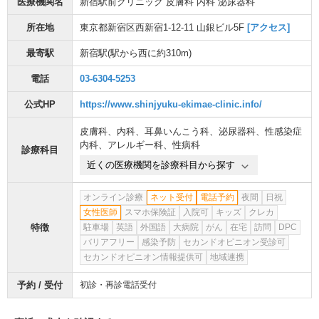
医療機関名
新宿駅前クリニック 皮膚科 内科 泌尿器科
所在地
東京都新宿区西新宿1-12-11 山銀ビル5F
[アクセス]
最寄駅
新宿駅
(駅から
西に約310m
)
電話
03-6304-5253
公式HP
https://www.shinjyuku-ekimae-clinic.info/
皮膚科
、
内科
、
耳鼻いんこう科
、
泌尿器科
、
性感染症
内科
、
アレルギー科
、
性病科
診療科目
近くの医療機関を診療科目から探す
オンライン診療
ネット受付
電話予約
夜間
日祝
女性医師
スマホ保険証
入院可
キッズ
クレカ
特徴
駐車場
英語
外国語
大病院
がん
在宅
訪問
DPC
バリアフリー
感染予防
セカンドオピニオン受診可
セカンドオピニオン情報提供可
地域連携
予約 / 受付
初診・再診電話受付