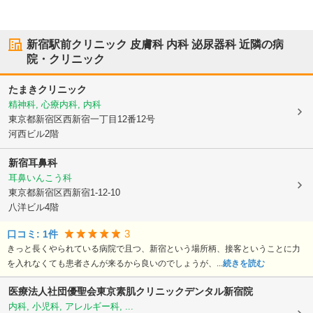
新宿駅前クリニック 皮膚科 内科 泌尿器科
近隣の病
院・クリニック
たまきクリニック
精神科, 心療内科, 内科
東京都新宿区
西新宿一丁目12番12号
河西ビル2階
新宿耳鼻科
耳鼻いんこう科
東京都新宿区
西新宿1-12-10
八洋ビル4階
3
口コミ:
1
件
きっと長くやられている病院で且つ、新宿という場所柄、接客ということに力
を入れなくても患者さんが来るから良いのでしょうが、...
続きを読む
医療法人社団優聖会東京素肌クリニックデンタル新宿院
内科, 小児科, アレルギー科, ...