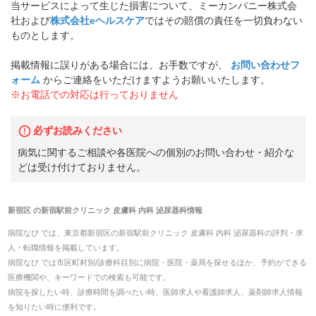
当サービスによって生じた損害について、ミーカンパニー株式会
社および
株式会社eヘルスケア
ではその賠償の責任を一切負わない
ものとします。
掲載情報に誤りがある場合には、お手数ですが、
お問い合わせフ
ォーム
からご連絡をいただけますようお願いいたします。
※お電話での対応は行っておりません
必ずお読みください
病気に関するご相談や各医院への個別のお問い合わせ・紹介な
どは受け付けておりません。
新宿区
の
新宿駅前クリニック 皮膚科 内科 泌尿器科
情報
病院なび では、
東京都
新宿区
の
新宿駅前クリニック 皮膚科 内科 泌尿器科
の
評判・求
人・転職
情報を掲載しています。
病院なび では市区町村別/診療科目別に病院・医院・薬局を探せるほか、予約ができる
医療機関や、キーワードでの検索も可能です。
病院を探したい時、診療時間を調べたい時、医師求人や看護師求人、薬剤師求人情報
を知りたい時に便利です。