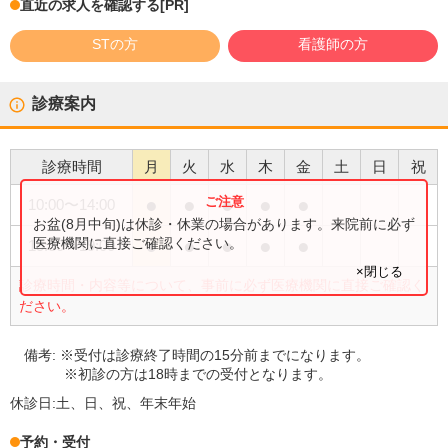
直近の求人を確認する
[PR]
STの方
看護師の方
診療案内
診療時間
月
火
水
木
金
土
日
祝
●
●
●
●
●
10:00
〜
14:00
お盆(8月中旬)は休診・休業の場合があります。来院前に必ず
●
●
●
●
●
医療機関に直接ご確認ください。
15:30
〜
19:00
×閉じる
診療時間・内容等について、事前に必ず医療機関に直接ご確認く
ださい。
備考:
※受付は診療終了時間の15分前までになります。
※初診の方は18時までの受付となります。
休診日:
土、日、祝、年末年始
予約・受付