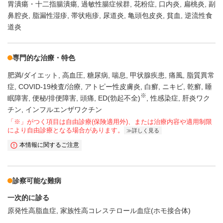
胃潰瘍・十二指腸潰瘍
過敏性腸症候群
花粉症
口内炎
扁桃炎
副
鼻腔炎
脂漏性湿疹
帯状疱疹
尿道炎
亀頭包皮炎
貧血
逆流性食
道炎
専門的な治療・特色
肥満/ダイエット
高血圧
糖尿病
喘息
甲状腺疾患
痛風
脂質異常
症
COVID-19検査/治療
アトピー性皮膚炎
白癬
ニキビ
乾癬
睡
※
眠障害
便秘/排便障害
頭痛
ED(勃起不全)
性感染症
肝炎ワク
チン
インフルエンザワクチン
「※」がつく項目は自由診療(保険適用外)、または治療内容や適用制限
により自由診療となる場合があります。
詳しく見る
本情報に関するご注意
診察可能な難病
一次的に診る
原発性高脂血症
家族性高コレステロール血症(ホモ接合体)