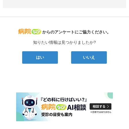
病院なび
からのアンケートにご協力ください。
知りたい情報は見つかりましたか?
はい
いいえ