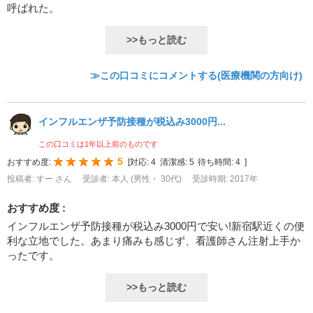
呼ばれた。
>>もっと読む
≫この口コミにコメントする(医療機関の方向け)
インフルエンザ予防接種が税込み3000円...
この口コミは1年以上前のものです
5
おすすめ度:
[
対応:
4
清潔感:
5
待ち時間:
4
]
投稿者: すー さん
受診者: 本人 (男性・ 30代)
受診時期: 2017年
おすすめ度 :
インフルエンザ予防接種が税込み3000円で安い!新宿駅近くの便
利な立地でした。あまり痛みも感じず、看護師さん注射上手か
ったです。
>>もっと読む