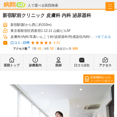
病院なび
人で選べる医院検索
新宿駅前クリニック 皮膚科 内科 泌尿器科
新宿駅
(駅から
西に約310m
)
東京都新宿区西新宿1-12-11 山銀ビル5F
全てみる
皮膚科
内科
耳鼻いんこう科
泌尿器科
性感染症内科
...
口コミ:
22
件
4.41
※
41
52
888
アクセス数
7月
:
6月
:
過去12ヶ月:
医院トップ
診療案内
医師
口コミ(
22
)
アクセス
医療機関からの
メッセージあり