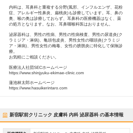
内科は、耳鼻科と重複する分野(風邪、インフルエンザ、花粉
症、アレルギー性鼻炎、扁桃炎)も診療しています。耳、鼻の
奥、喉の奥は診療しておらず、耳鼻科の医療機器はなく、薬
の処方となります。なお、耳鼻咽喉科医はおりません。
泌尿器科は、男性の性病、男性の性病検査、男性の尿道炎(ク
ラミジア・淋病)、亀頭包皮炎、男性女性の咽頭炎(クラミジ
ア・淋病)、男性女性の梅毒、女性の膀胱炎に特化して保険診
療。
お気軽にご相談ください。
医療法人社団SECホームページ
https://www.shinjyuku-ekimae-clinic.com
蓮池林太郎ホームページ
https://www.hasuikerintaro.com
新宿駅前クリニック 皮膚科 内科 泌尿器科
の基本情報