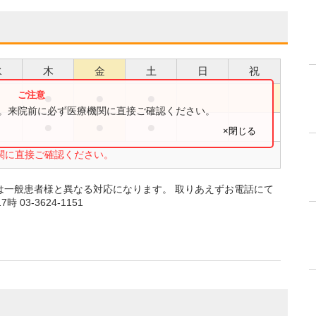
水
木
金
土
日
祝
●
●
●
●
す。来院前に必ず医療機関に直接ご確認ください。
●
●
●
●
×閉じる
関に直接ご確認ください。
は一般患者様と異なる対応になります。 取りあえずお電話にて
03-3624-1151