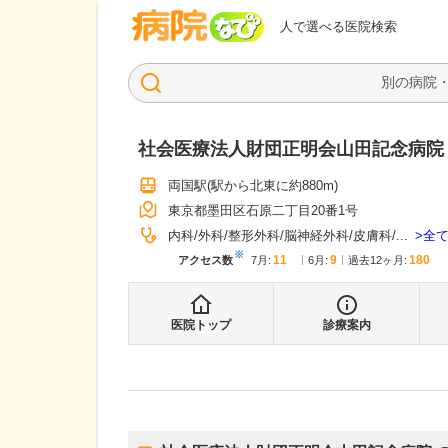
病院なび
人で選べる医院検索
社会医療法人財団正明会山田記念病院
両国駅
(駅から
北東に約880m
)
東京都墨田区石原二丁目20番1号
全
内科
外科
整形外科
脳神経外科
皮膚科
...
※
11
9
180
アクセス数
7月
:
6月
:
過去12ヶ月:
医院トップ
診療案内