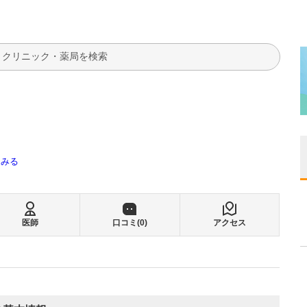
検索
てみる
医師
口コミ(
0
)
アクセス