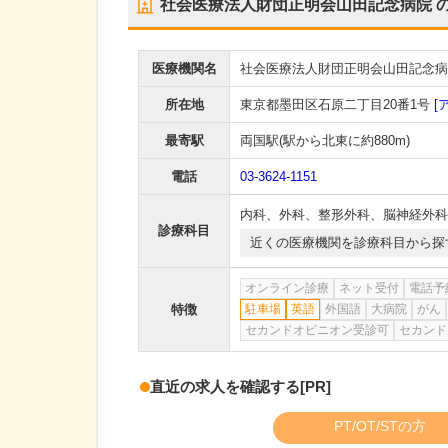
社会医療法人財団正明会山田記念病院
医療機関名
社会医療法人財団正明会山田記念病
所在地
東京都墨田区石原二丁目20番1号
[
最寄駅
両国駅
(駅から
北東に約880m
)
電話
03-3624-1151
内科
、
外科
、
整形外科
、
脳神経外科
診療科目
近くの医療機関を診療科目から探
オンライン診療
ネット受付
電話予
特徴
駐車場
英語
外国語
大病院
がん
セカンドオピニオン受診可
セカンド
直近の求人を確認する
[PR]
PT/OT/STの方