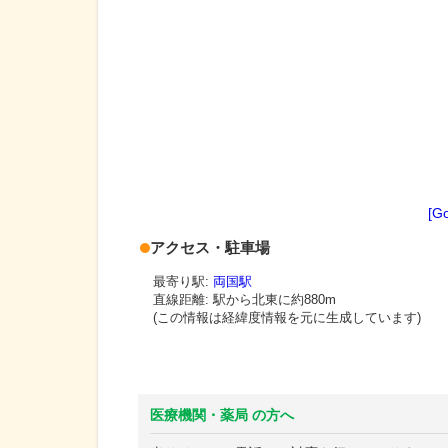
[G
アクセス・駐車場
最寄り駅:
両国駅
直線距離: 駅から
北東に約880m
(この情報は経緯度情報を元に生成しています)
医療機関・薬局 の方へ