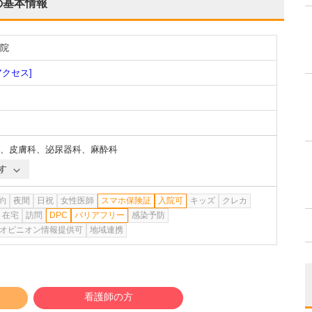
の基本情報
院
アクセス]
、
皮膚科
、
泌尿器科
、
麻酔科
す
約
夜間
日祝
女性医師
スマホ保険証
入院可
キッズ
クレカ
在宅
訪問
DPC
バリアフリー
感染予防
オピニオン情報提供可
地域連携
看護師の方