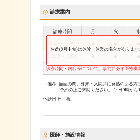
診療案内
診療時間
月
火
●
●
9:00
〜
12:30
お盆(8月中旬)は休診・休業の場合がありま
●
●
13:30
〜
17:00
診療時間・内容等について、事前に必ず医療機
備考:
当面の間、外来・入院共に発熱のある方
予約の上ご来院ください。 平日9時から17時 
休診日:
日・祝
医師・施設情報