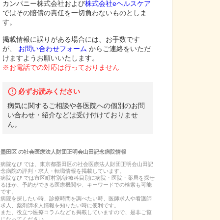
カンパニー株式会社および
株式会社eヘルスケア
ではその賠償の責任を一切負わないものとしま
す。
掲載情報に誤りがある場合には、お手数です
が、
お問い合わせフォーム
からご連絡をいただ
けますようお願いいたします。
※お電話での対応は行っておりません
必ずお読みください
病気に関するご相談や各医院への個別のお問
い合わせ・紹介などは受け付けておりませ
ん。
墨田区
の
社会医療法人財団正明会山田記念病院
情報
病院なび では、
東京都
墨田区
の
社会医療法人財団正明会山田記
念病院
の
評判・求人・転職
情報を掲載しています。
病院なび では市区町村別/診療科目別に病院・医院・薬局を探せ
るほか、予約ができる医療機関や、キーワードでの検索も可能
です。
病院を探したい時、診療時間を調べたい時、医師求人や看護師
求人、薬剤師求人情報を知りたい時に便利です。
また、役立つ医療コラムなども掲載していますので、是非ご覧
になってください。