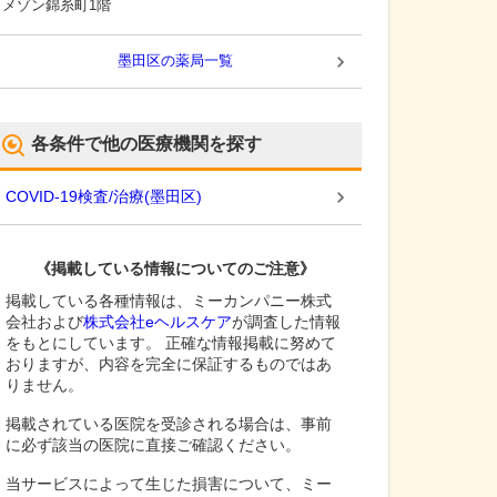
メゾン錦糸町1階
墨田区
の薬局一覧
各条件で他の医療機関を探す
COVID-19検査/治療
(
墨田区
)
《掲載している情報についてのご注意》
掲載している各種情報は、ミーカンパニー株式
会社および
株式会社eヘルスケア
が調査した情報
をもとにしています。 正確な情報掲載に努めて
おりますが、内容を完全に保証するものではあ
りません。
掲載されている医院を受診される場合は、事前
に必ず該当の医院に直接ご確認ください。
当サービスによって生じた損害について、ミー