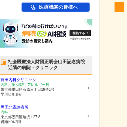
医療機関の皆様へ
社会医療法人財団正明会山田記念病院
近隣の病院・クリニック
宮田内科クリニック
内科, 消化器科, アレルギー科
東京都墨田区
石原三丁目19番1号
早川ビル1階
両国北斎診療所
内科
東京都墨田区
亀沢1-27-8
岩瀬ビル2階