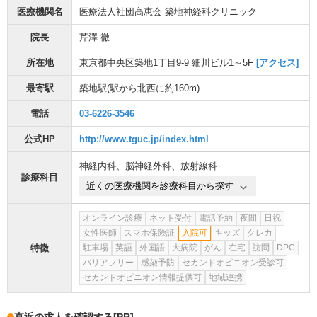
医療機関名
医療法人社団高恵会 築地神経科クリニック
院長
芹澤 徹
所在地
東京都中央区築地1丁目9-9 細川ビル1～5F
[アクセス]
最寄駅
築地駅
(駅から
北西に約160m
)
電話
03-6226-3546
公式HP
http://www.tguc.jp/index.html
神経内科
、
脳神経外科
、
放射線科
診療科目
近くの医療機関を診療科目から探す
オンライン診療
ネット受付
電話予約
夜間
日祝
女性医師
スマホ保険証
入院可
キッズ
クレカ
特徴
駐車場
英語
外国語
大病院
がん
在宅
訪問
DPC
バリアフリー
感染予防
セカンドオピニオン受診可
セカンドオピニオン情報提供可
地域連携