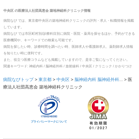
中央区
の
医療法人社団高恵会 築地神経科クリニック
情報
病院なび では、
東京都
中央区
の
築地神経科クリニック
の
評判・求人・転職
情報を掲載
しています。
病院なび では市区町村別/診療科目別に病院・医院・薬局を探せるほか、予約ができる
医療機関や、キーワードでの検索も可能です。
病院を探したい時、診療時間を調べたい時、医師求人や看護師求人、薬剤師求人情報
を知りたい時に便利です。
また、役立つ医療コラムなども掲載していますので、是非ご覧になってください。
関連キーワード:
神経内科 / 脳神経外科 / 放射線科 / 中央区 / クリニック / かかりつけ
病院なびトップ
>
東京都
>
中央区
>
脳神経内科
脳神経外科
... >
医
療法人社団高恵会 築地神経科クリニック
プライバシーマークについて