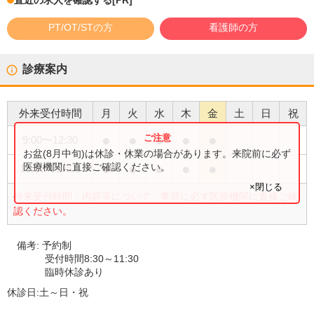
直近の求人を確認する
[PR]
PT/OT/STの方
看護師の方
診療案内
外来受付時間
月
火
水
木
金
土
日
祝
●
●
●
●
●
9:00
〜
12:30
お盆(8月中旬)は休診・休業の場合があります。来院前に必ず
●
●
●
●
●
医療機関に直接ご確認ください。
13:30
〜
17:00
×閉じる
外来受付時間・内容等について、事前に必ず医療機関に直接ご確
認ください。
備考:
予約制
受付時間8:30～11:30
臨時休診あり
休診日:
土～日・祝