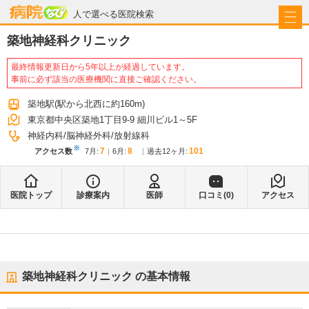
病院なび
人で選べる医院検索
築地神経科クリニック
最終情報更新日から5年以上が経過しています。
事前に必ず該当の医療機関に直接ご確認ください。
築地駅
(駅から
北西に約160m
)
東京都中央区築地1丁目9-9 細川ビル1～5F
神経内科
脳神経外科
放射線科
※
7
8
101
アクセス数
7月
:
6月
:
過去12ヶ月:
医院トップ
診療案内
医師
口コミ(
0
)
アクセス
築地神経科クリニック
の基本情報