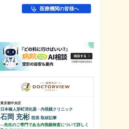
医療機関の皆様へ
医師(ドクター)の
東京都中央区
東京都中野区
日本橋人形町消化器・内視鏡クリニック
中野富士見
石岡 充彬
冨岡 亮太
院長
取材記事
先生のご専門である内視鏡検査について詳しく
特に先生が力を