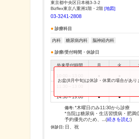
東京都中央区日本橋3-3-2
Bizflex東京八重洲1階・2階
[地図]
03-3241-2808
診療科目
内科
糖尿病内科
脳神経内科
診療/受付時間・休診日
外来受付時間
月
火
10:00～13:00
●
●
お盆(8月中旬)は休診・休業の場合があ
11:30～13:00
14:30～19:00
●
●
*木曜日のみ11:30から診療
備考:
*当院は糖尿病・生活習慣病・肥満
予約優先のため、...(
続きを読む
)
日、祝
休診日: