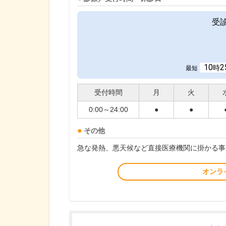
受
10
2
時
最短
受付時間
月
火
0:00～24:00
●
●
その他
急な発熱、悪天候など直接医療機関に掛かる事
オンラ