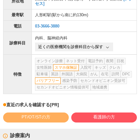
所在地
セス]
最寄駅
人形町駅
(駅から
南に約130m
)
電話
03-3666-3880
内科
、
脳神経内科
診療科目
近くの医療機関を診療科目から探す
オンライン診療
ネット受付
電話予約
夜間
日祝
女性医師
スマホ保険証
入院可
キッズ
クレカ
特徴
駐車場
英語
外国語
大病院
がん
在宅
訪問
DPC
バリアフリー
感染予防
セカンドオピニオン受診可
セカンドオピニオン情報提供可
地域連携
直近の求人を確認する
[PR]
PT/OT/STの方
看護師の方
診療案内