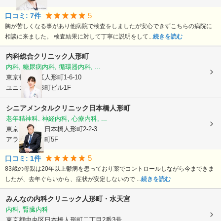
5
口コミ:
7
件
胸が苦しくなる事があり他病院で検査をしましたが安心できずこちらの病院に
相談に来ました。 検査結果に対して丁寧に説明をして...
続きを読む
内科総合クリニック人形町
内科, 糖尿病内科, 循環器内科, ...
東京都中央区
人形町1-6-10
ユニコム人形町ビル1F
シニアメンタルクリニック日本橋人形町
老年精神科, 神経内科, 心療内科, ...
東京都中央区
日本橋人形町2-2-3
アライヴ人形町5F
5
口コミ:
1
件
83歳の母親は20年以上鬱病を患っており薬でコントロールしながら今まできま
したが、去年ぐらいから、症状が安定しないので ...
続きを読む
みんなの内科クリニック人形町・水天宮
内科, 腎臓内科
東京都中央区
日本橋人形町二丁目2番3号