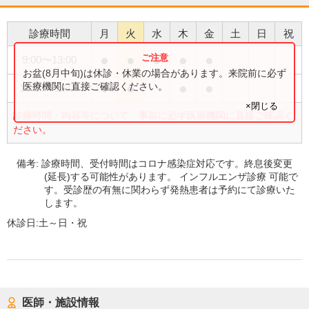
診療時間
月
火
水
木
金
土
日
祝
●
●
●
●
●
9:00
〜
13:00
お盆(8月中旬)は休診・休業の場合があります。来院前に必ず
●
●
●
●
医療機関に直接ご確認ください。
15:00
〜
18:00
×閉じる
診療時間・内容等について、事前に必ず医療機関に直接ご確認く
ださい。
備考:
診療時間、受付時間はコロナ感染症対応です。終息後変更
(延長)する可能性があります。 インフルエンザ診療 可能で
す。受診歴の有無に関わらず発熱患者は予約にて診療いた
します。
休診日:
土～日・祝
医師・施設情報