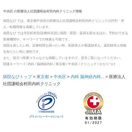
中央区
の
医療法人社団謙昭会村田内科クリニック
情報
病院なび では、
東京都
中央区
の
医療法人社団謙昭会村田内科クリニック
の
評判・求
人・転職
情報を掲載しています。
病院なび では市区町村別/診療科目別に病院・医院・薬局を探せるほか、予約ができる
医療機関や、キーワードでの検索も可能です。
病院を探したい時、診療時間を調べたい時、医師求人や看護師求人、薬剤師求人情報
を知りたい時に便利です。
また、役立つ医療コラムなども掲載していますので、是非ご覧になってください。
関連キーワード:
内科 / 脳神経内科 / 東京都 / 中央区 / クリニック / かかりつけ
病院なびトップ
>
東京都
>
中央区
>
内科
脳神経内科
... >
医療法人
社団謙昭会村田内科クリニック
プライバシーマークについて