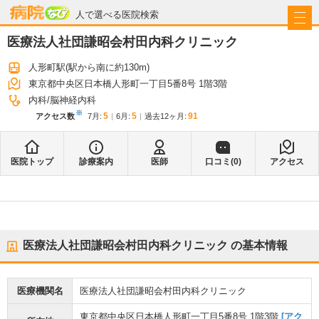
病院なび
人で選べる医院検索
医療法人社団謙昭会村田内科クリニック
人形町駅
(駅から
南に約130m
)
東京都中央区日本橋人形町一丁目5番8号 1階3階
内科
脳神経内科
※
5
5
91
アクセス数
7月
:
6月
:
過去12ヶ月:
医院トップ
診療案内
医師
口コミ(
0
)
アクセス
医療法人社団謙昭会村田内科クリニック
の基本情報
医療機関名
医療法人社団謙昭会村田内科クリニック
東京都中央区日本橋人形町一丁目5番8号 1階3階
[アク