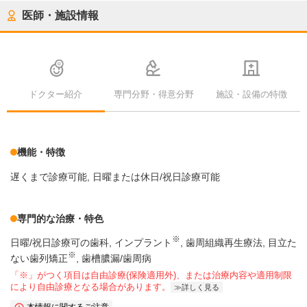
医師・施設情報
ドクター紹介
専門分野・得意分野
施設・設備の特徴
機能・特徴
遅くまで診療可能
日曜または休日/祝日診療可能
専門的な治療・特色
※
日曜/祝日診療可の歯科
インプラント
歯周組織再生療法
目立た
※
ない歯列矯正
歯槽膿漏/歯周病
「※」がつく項目は自由診療(保険適用外)、または治療内容や適用制限
により自由診療となる場合があります。
詳しく見る