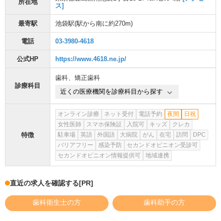
所在地
ス]
最寄駅
池袋駅
(駅から
南に約270m
)
電話
03-3980-4618
公式HP
https://www.4618.ne.jp/
歯科
、
矯正歯科
診療科目
近くの医療機関を診療科目から探す
オンライン診療
ネット受付
電話予約
夜間
日祝
女性医師
スマホ保険証
入院可
キッズ
クレカ
特徴
駐車場
英語
外国語
大病院
がん
在宅
訪問
DPC
バリアフリー
感染予防
セカンドオピニオン受診可
セカンドオピニオン情報提供可
地域連携
直近の求人を確認する
[PR]
歯科衛生士の方
歯科助手の方