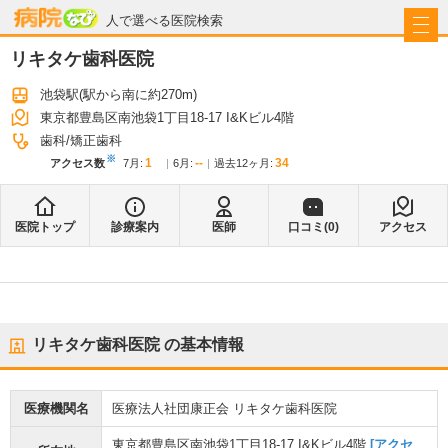
病院なび
人で選べる医院検索
リキタケ歯科医院
池袋駅
(駅から
南に約270m
)
東京都豊島区南池袋1丁目18-17 I&Kビル4階
歯科
矯正歯科
※
1
--
34
アクセス数
7月
:
6月
:
過去12ヶ月:
医院トップ
診療案内
医師
口コミ(
0
)
アクセス
リキタケ歯科医院
の基本情報
医療機関名
医療法人社団康正会 リキタケ歯科医院
東京都豊島区南池袋1丁目18-17 I&Kビル4階
[アクセ