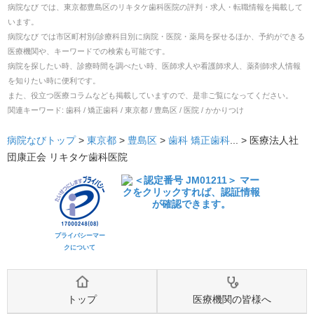
病院なび では、
東京都
豊島区
の
リキタケ歯科医院
の
評判・求人・転職
情報を掲載して
います。
病院なび では市区町村別/診療科目別に病院・医院・薬局を探せるほか、予約ができる
医療機関や、キーワードでの検索も可能です。
病院を探したい時、診療時間を調べたい時、医師求人や看護師求人、薬剤師求人情報
を知りたい時に便利です。
また、役立つ医療コラムなども掲載していますので、是非ご覧になってください。
関連キーワード:
歯科 / 矯正歯科 / 東京都 / 豊島区 / 医院 / かかりつけ
病院なびトップ
>
東京都
>
豊島区
>
歯科
矯正歯科
... >
医療法人社
団康正会 リキタケ歯科医院
プライバシーマー
クについて
トップ
医療機関の皆様へ