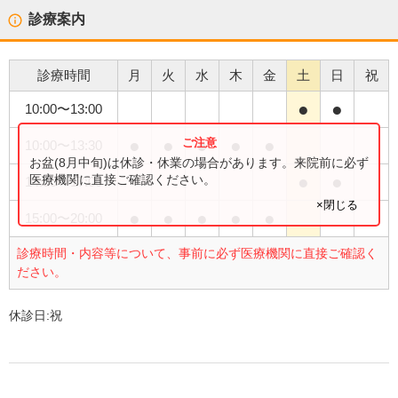
診療案内
診療時間
月
火
水
木
金
土
日
祝
●
●
10:00
〜
13:00
●
●
●
●
●
10:00
〜
13:30
お盆(8月中旬)は休診・休業の場合があります。来院前に必ず
●
●
医療機関に直接ご確認ください。
14:00
〜
17:00
×閉じる
●
●
●
●
●
15:00
〜
20:00
診療時間・内容等について、事前に必ず医療機関に直接ご確認く
ださい。
休診日:
祝