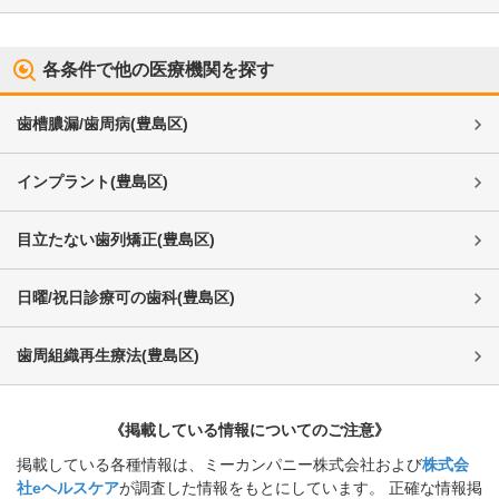
各条件で他の医療機関を探す
歯槽膿漏/歯周病
(
豊島区
)
インプラント
(
豊島区
)
目立たない歯列矯正
(
豊島区
)
日曜/祝日診療可の歯科
(
豊島区
)
歯周組織再生療法
(
豊島区
)
《掲載している情報についてのご注意》
掲載している各種情報は、ミーカンパニー株式会社および
株式会
社eヘルスケア
が調査した情報をもとにしています。 正確な情報掲