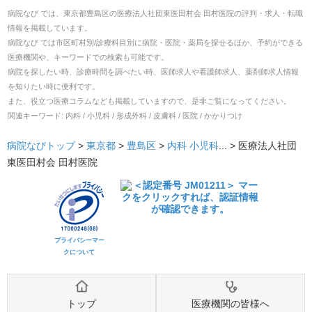
病院なび では、
東京都
豊島区
の
医療法人社団東医田村会 田村医院
の
評判・求人・転職
情報を掲載しています。
病院なび では市区町村別/診療科目別に病院・医院・薬局を探せるほか、予約ができる
医療機関や、キーワードでの検索も可能です。
病院を探したい時、診療時間を調べたい時、医師求人や看護師求人、薬剤師求人情報
を知りたい時に便利です。
また、役立つ医療コラムなども掲載していますので、是非ご覧になってください。
関連キーワード:
内科 / 小児科 / 形成外科 / 皮膚科 / 医院 / かかりつけ
病院なびトップ
>
東京都
>
豊島区
>
内科
小児科
... >
医療法人社団
東医田村会 田村医院
プライバシーマー
クについて
トップ
医療機関の皆様へ