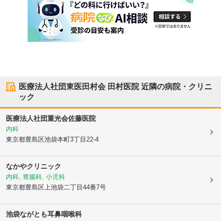
医療法人社団東医田村会 田村医院
近隣の病院・クリニ
ック
医療法人社団重光会
佐藤医院
内科
東京都豊島区
池袋本町3丁目22-4
なかやクリニック
内科, 胃腸科, 小児科
東京都豊島区
上池袋二丁目44番7号
池袋ながとも耳鼻咽喉科