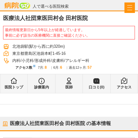
病院なび
人で選べる医院検索
医療法人社団東医田村会 田村医院
最終情報更新日から5年以上が経過しています。
事前に必ず該当の医療機関に直接ご確認ください。
北池袋駅
(駅から
西に約320m
)
東京都豊島区池袋本町1-45-16
内科
小児科
形成外科
皮膚科
アレルギー科
※
8
6
57
アクセス数
7月
:
6月
:
過去12ヶ月:
医院トップ
診療案内
医師
口コミ(
0
)
アクセス
医療法人社団東医田村会 田村医院
の基本情報