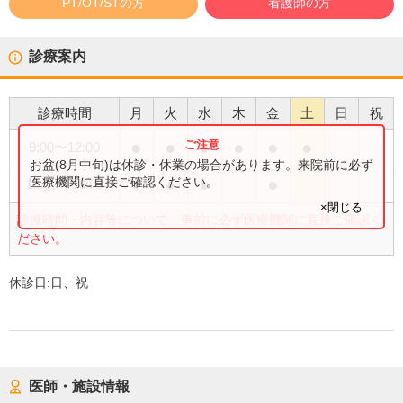
PT/OT/STの方
看護師の方
診療案内
診療時間
月
火
水
木
金
土
日
祝
●
●
●
●
●
●
9:00
〜
12:00
お盆(8月中旬)は休診・休業の場合があります。来院前に必ず
●
●
●
●
医療機関に直接ご確認ください。
15:00
〜
18:00
×閉じる
診療時間・内容等について、事前に必ず医療機関に直接ご確認く
ださい。
休診日:
日、祝
医師・施設情報