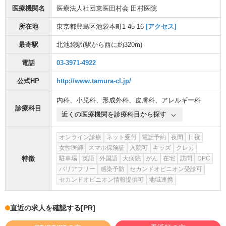
医療機関名
医療法人社団東医田村会 田村医院
所在地
東京都豊島区池袋本町1-45-16
[アクセス]
最寄駅
北池袋駅
(駅から
西に約320m
)
電話
03-3971-4922
公式HP
http://www.tamura-cl.jp/
内科
、
小児科
、
形成外科
、
皮膚科
、
アレルギー科
診療科目
近くの医療機関を診療科目から探す
オンライン診療
ネット受付
電話予約
夜間
日祝
女性医師
スマホ保険証
入院可
キッズ
クレカ
特徴
駐車場
英語
外国語
大病院
がん
在宅
訪問
DPC
バリアフリー
感染予防
セカンドオピニオン受診可
セカンドオピニオン情報提供可
地域連携
直近の求人を確認する
[PR]