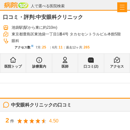
病院なび
人で選べる医院検索
口コミ・評判:
中安眼科クリニック
池袋駅
(駅から
東に約210m
)
東京都豊島区東池袋一丁目1番4号 タカセセントラルビル本館5階
眼科
※
25
11
265
アクセス数
7月
:
6月
:
過去12ヶ月:
医院トップ
診療案内
医師
口コミ(
2
)
アクセス
中安眼科クリニック
の口コミ
2
4.50
件