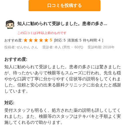
口コミを投稿する
知人に勧められて受診しました。患者の多さ...
この口コミは1年以上前のものです
5
おすすめ度:
[
対応:
5
清潔感:
5
待ち時間:
4
]
投稿者: ぜんやん さん
受診者: 本人 (男性・ 60代)
受診時期: 2018年
おすすめ度
:
知人に勧められて受診しました。患者の多さには驚きました
が、待ったかいありで検眼等もスムーズに行われ、先生も穏
やかな口調で丁寧に分かりやすく症状等の説明をしてくれま
した。信頼と安心の出来る眼科クリニックに出会えたと感謝
しています。
対応
:
受付スタッフも明るく、処方された薬の説明も詳しくしてく
れました。また、検眼等のスタッフはテキパキと手順よく実
施してくれるので助かります。