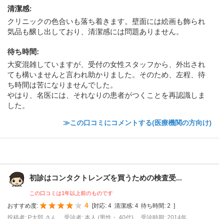
清潔感
:
クリニックの色合いも落ち着きます。壁面には絵画も飾られ
気品も醸し出しており、清潔感には問題ありません。
待ち時間
:
大変混雑していますが、受付の女性スタッフから、外出され
ても構いませんと言われ助かりました。そのため、左程、待
ち時間は苦になりませんでした。
やはり、名医には、それなりの患者がつくことを再認識しま
した。
≫この口コミにコメントする(医療機関の方向け)
初診はコンタクトレンズを買うための検査受...
この口コミは1年以上前のものです
4
おすすめ度:
[
対応:
4
清潔感:
4
待ち時間:
2
]
投稿者: P太郎 さん
受診者: 本人 (男性・ 40代)
受診時期: 2014年