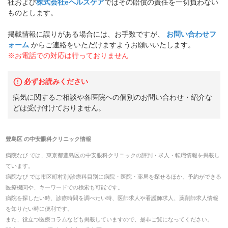
社および
株式会社eヘルスケア
ではその賠償の責任を一切負わない
ものとします。
掲載情報に誤りがある場合には、お手数ですが、
お問い合わせフ
ォーム
からご連絡をいただけますようお願いいたします。
※お電話での対応は行っておりません
必ずお読みください
病気に関するご相談や各医院への個別のお問い合わせ・紹介な
どは受け付けておりません。
豊島区
の
中安眼科クリニック
情報
病院なび では、
東京都
豊島区
の
中安眼科クリニック
の
評判・求人・転職
情報を掲載し
ています。
病院なび では市区町村別/診療科目別に病院・医院・薬局を探せるほか、予約ができる
医療機関や、キーワードでの検索も可能です。
病院を探したい時、診療時間を調べたい時、医師求人や看護師求人、薬剤師求人情報
を知りたい時に便利です。
また、役立つ医療コラムなども掲載していますので、是非ご覧になってください。