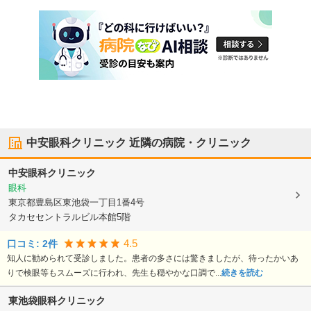
中安眼科クリニック
近隣の病院・クリニック
中安眼科クリニック
眼科
東京都豊島区
東池袋一丁目1番4号
タカセセントラルビル本館5階
4.5
口コミ:
2
件
知人に勧められて受診しました。患者の多さには驚きましたが、待ったかいあ
りで検眼等もスムーズに行われ、先生も穏やかな口調で...
続きを読む
東池袋眼科クリニック